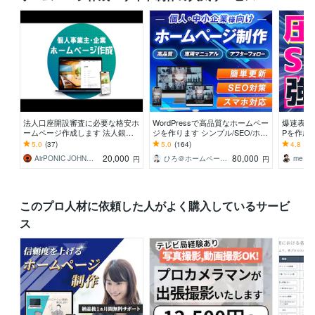
法人口座開設審査に必要な格安ホ
WordPressで高品質なホームペー
爆速表示
ームページ作成します 法人銀行
ジを作ります シンプル/SEO/ホー
Pを作成
口座開設審査、webサイト作成、
ムページ/おしゃれ/スタイリッシ
ordPr
5.0
(37)
5.0
(164)
4.8
(5)
コーポレートサイトに
ュ
るHP
20,000
80,000
AirPONIC JOHN（ジョン）
ひろ＠ホームページ制作
円
円
このプロ人材に依頼した人がよく購入しているサービ
ス