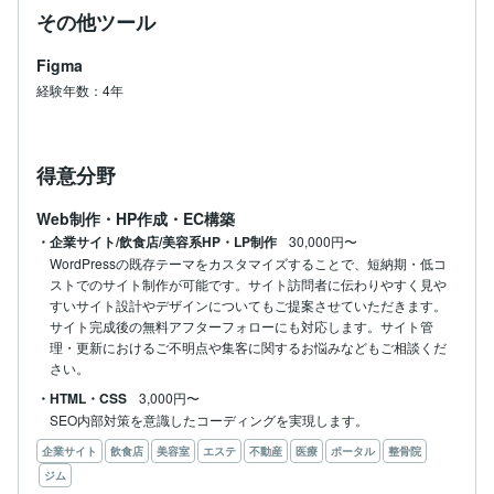
その他ツール
Figma
経験年数：4年
得意分野
Web制作・HP作成・EC構築
・企業サイト/飲食店/美容系HP・LP制作
30,000円〜
WordPressの既存テーマをカスタマイズすることで、短納期・低コ
ストでのサイト制作が可能です。サイト訪問者に伝わりやすく見や
すいサイト設計やデザインについてもご提案させていただきます。
サイト完成後の無料アフターフォローにも対応します。サイト管
理・更新におけるご不明点や集客に関するお悩みなどもご相談くだ
さい。
・HTML・CSS
3,000円〜
SEO内部対策を意識したコーディングを実現します。
企業サイト
飲食店
美容室
エステ
不動産
医療
ポータル
整骨院
ジム