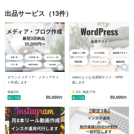
非ご覧ください！

出品サービス（13件）
また、ココナラでは下記の通り出品をしておりますので
ご参考にしていただければ幸いです。

①HP制作

https://coconala.com/services/1874404
https://coconala.com/services/1877553
https://coconala.com/services/1874355
https://coconala.com/services/1874351
オウンドメディア・メディアサイ
noteのような会員制サイト・HP作
以下に簡単な経歴、PR、可能な業務などを記載してお
ト作成します
成します
りますので、御覧いただけますと幸いです。

0
5.0
17
実績
件
実績
件
50,000
50,000
【経歴】

円
円
購入可能
購入可能
2008年〜202011：大手IT企業勤務。主に金融保険シス
テムの開発・運用・保守・開発マネジメントを経験。

202012年〜現在：Web制作フリーランスとして活動
中。
