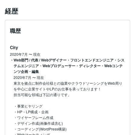
経歴
職歴
City
2020年7月
〜
現在
・Web部門 / 代表 / Webデザイナー・フロントエンドエンジニア・シス
テムエンジニア・Webプロデューサー・ディレクター・Webコンテ
ンツ企画・編集
2020年7月
〜
現在
東京を拠点に制作会社様との協業やクラウドソーシングをWeb周り
を中心に企業サイトやLPのお仕事を承っております！

担当可能な領域は下記の通りです。

・事業ヒヤリング

・HP・LP構成・企画

・ワイヤーフレーム作成

・デザイン作成(画像作成含む)

・コーディング(WordPress構築)

・Webマーケティング
