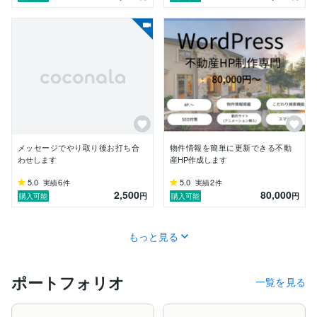
【納期について】

一般的な案件でしたら1ヶ月〜1.5ヶ月程度の納期で制作
をしています。

ご相談によりスピード対応も可能です。

お気軽にご連絡ください。
メッセージでやり取り後お打ち合
物件情報を簡単に更新できる不動
わせします
産HP作成します
5.0
6
5.0
2
実績
件
実績
件
2,500
80,000
円
円
購入可能
購入可能
もっと見る
ポートフォリオ
一覧を見る