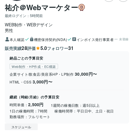
祐介＠Webマーケター
最終ログイン：
5時間前
WEB制作・WEBデザイン
男性
本人確認
機密保持契約(NDA)
インボイス発行事業者
未登録
28
5.0
31
販売実績
評価
フォロワー
納品ごとの予算目安
Web制作・HP作成・EC構築
30,000円〜
企業サイト/飲食店/美容系HP・LP制作
3,000円〜
HTML・CSS
継続（時給/月給）の予算目安
2,500円
時間単価：
1週間の稼働日数：
週5日以上
1日の稼働時間：
7時間
稼働時間帯：
平日日中、土日・祝日
勤務場所：
フルリモート
スケジュール