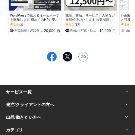
WordPressで伝わるホームページ
施設、商品、サービス、人物など
HubSp
を制作します 初めてのHPも安心
撮影代行いたします 枚数制限な
オ可能！H
｜ヒアリング重視で「伝わる」を
し！プロが高品質の撮影をお約束
のご相談
5.0
(3)
5.0
(37)
4.9
(25
形にします
します
20,000
12,000
有田知揮｜WEB集客のお困りごと解決支援
Proto【写真・動画制作】
sho08
円
円