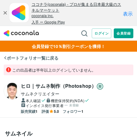
会員登録で10％割引クーポンを獲得！
ポートフォリオ一覧に戻る
この出品者は半年以上ログインしていません。
ヒロ｜サムネ制作（Photoshop）
サムネクリエイター
本人確認
機密保持契約(NDA)
インボイス発行事業者
未登録
販売実績
1
評価
5.0
フォロワー
1
サムネイル