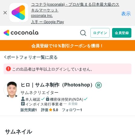
会員登録で10％割引クーポンを獲得！
ポートフォリオ一覧に戻る
この出品者は半年以上ログインしていません。
ヒロ｜サムネ制作（Photoshop）
サムネクリエイター
本人確認
機密保持契約(NDA)
インボイス発行事業者
未登録
販売実績
1
評価
5.0
フォロワー
1
サムネイル