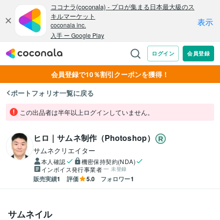
会員登録で10％割引クーポンを獲得！
ポートフォリオ一覧に戻る
この出品者は半年以上ログインしていません。
ヒロ｜サムネ制作（Photoshop）
サムネクリエイター
本人確認
機密保持契約(NDA)
インボイス発行事業者
未登録
販売実績
1
評価
5.0
フォロワー
1
サムネイル