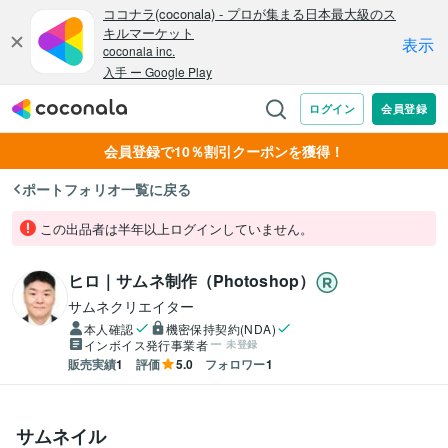
会員登録で10％割引クーポンを獲得！
ポートフォリオ一覧に戻る
この出品者は半年以上ログインしていません。
ヒロ｜サムネ制作（Photoshop）
サムネクリエイター
本人確認
機密保持契約(NDA)
インボイス発行事業者
未登録
販売実績
1
評価
5.0
フォロワー
1
サムネイル