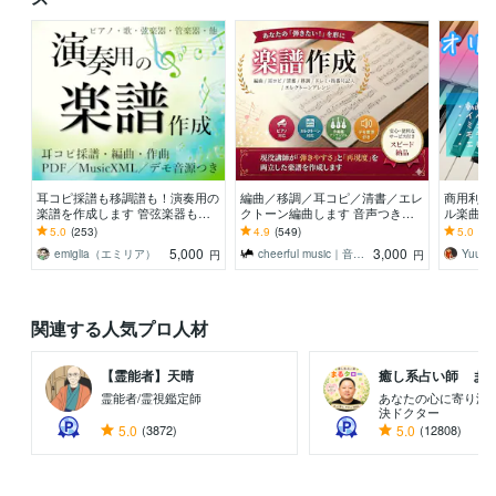
耳コピ採譜も移調譜も！演奏用の
編曲／移調／耳コピ／清書／エレ
商用利用
楽譜を作成します 管弦楽器もお
クトーン編曲します 音声つきで
ル楽曲制
任せ！歌ってみた・結婚式余興・
簡単確認♪レベルにぴったりのア
信・舞台
5.0
(253)
4.9
(549)
5.0
(50
発表会やイベント等
レンジが得意です！
ンコンク
5,000
3,000
emiglia（エミリア）
cheerful music｜音楽講師
Yuumi
円
円
関連する人気プロ人材
【霊能者】天晴
癒し系占い師 まるタ
霊能者/霊視鑑定師
あなたの心に寄り添
決ドクター
5.0
(3872)
5.0
(12808)