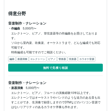
得意分野
音楽制作・ナレーション
・作編曲
5,000円〜
エレクトーン、ピアノ、管弦楽器等の作編曲をお受けしておりま
す。

ソロから室内楽、吹奏楽、オーケストラまで、どんな編成でも対応
可能です。

特殊編成も可能ですのでご相談ください。
編曲
楽器演奏
エレクトーン
ピアノ
管楽器
弦楽器
カラオケ音源
無料で見積り相談
音楽制作・ナレーション
・楽器演奏
5,000円〜
エレクトーン、ピアノ、フルートの演奏経験10年以上です。

エレクトーンではオーケストラやバンドのような迫力のある音も出
すことができ、生演奏で録音しますのでDTMなどのパソコン音源で
はないリアリティのあるカラオケ伴奏も作れます。