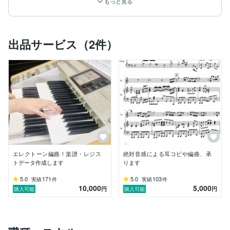
もっと見る
《プロフィール》

4歳からヤマハ音楽教室にてエレクトーンを始める。

10歳からフルートを始め、吹奏楽団に所属し10年以上
出品サービス（2件）
活動する。

吹奏楽団の活動においては全日本吹奏楽コンクールで金
賞を受賞。

ヤマハジュニアオリジナルコンサートにてシティコンサ
ートやハイライトコンサート、レコーディングセレクシ
ョン等に出演する。

小学生〜大学卒業までエレクトーンコンクールに毎年出
場、一般部門でグランドファイナル（世界大会）上位入
賞。

音楽大学に特待生として入学し、エレクトーン・ピアノ
エレクトーン編曲！楽譜・レジス
絶対音感による耳コピや編曲、承
演奏と作編曲を学ぶ。

トデータ作成します
ります
長年の吹奏楽経験の中で培った楽器に対する知識や経験
を活かし、エレクトーン編曲や演奏においてはまるで本
5.0
171
5.0
103
実績
件
実績
件
10,000
5,000
物のオーケストラ、バンドのようなサウンド作りを得意
円
円
購入可能
購入可能
とする。

現在は作編曲や演奏活動の他、講師として後進の指導に
もあたっている。