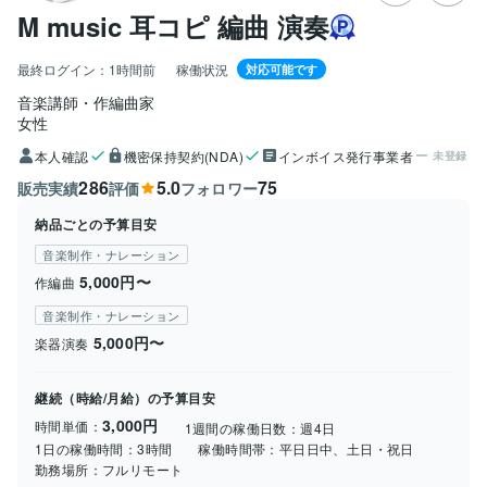
M music 耳コピ 編曲 演奏
最終ログイン：
1時間前
稼働状況
対応可能です
音楽講師・作編曲家
女性
本人確認
機密保持契約(NDA)
インボイス発行事業者
未登録
286
5.0
75
販売実績
評価
フォロワー
納品ごとの予算目安
音楽制作・ナレーション
5,000円〜
作編曲
音楽制作・ナレーション
5,000円〜
楽器演奏
継続（時給/月給）の予算目安
3,000円
時間単価：
1週間の稼働日数：
週4日
1日の稼働時間：
3時間
稼働時間帯：
平日日中、土日・祝日
勤務場所：
フルリモート