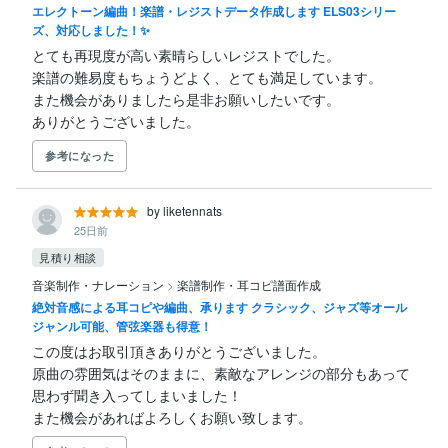
エレクトーン編曲！楽譜・レジストデータ作成します ELS03シリー
ズ、対応しました！✨
とても再現度が高い素晴らしいレジストでした。

楽譜の難易度もちょうどよく、とても満足しています。

また機会がありましたら是非お願いしたいです。

ありがとうございました。
参考になった
by liketennats
25日前
見積り相談
音楽制作・ナレーション
>
楽譜制作・耳コピ譜面作成
絶対音感による耳コピや編曲、承ります クラシック、ジャズ等オール
ジャンル可能、管弦楽器も得意！
この度はお取引頂きありがとうございました。

原曲の雰囲気はそのままに、素敵なアレンジの部分もあって
思わず聞き入ってしまいました！

また機会があればよろしくお願い致します。