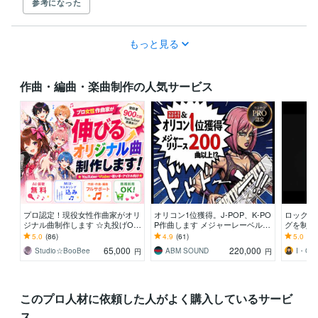
参考になった
もっと見る
作曲・編曲・楽曲制作の人気サービス
プロ認定！現役女性作曲家がオリ
オリコン1位獲得。J-POP、K-PO
ロックな
ジナル曲制作します ☆丸投げO
P作曲します メジャーレーベル同
グを制作
K！☆商業クオリティ☆作詞・作
様、完全プロクオリティで製作し
奏！迫力
5.0
(86)
4.9
(61)
5.0
(28
曲・編曲まで対応
ます。
ド！
65,000
220,000
Studio☆BooBee
ABM SOUND
I・G
円
円
このプロ人材に依頼した人がよく購入しているサービ
ス