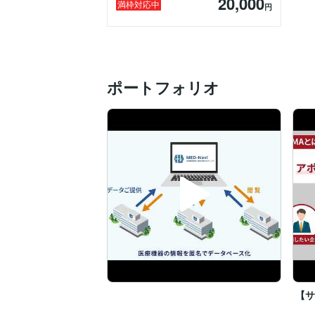
20,000
満枠対応中
円
ポートフォリオ
【サ