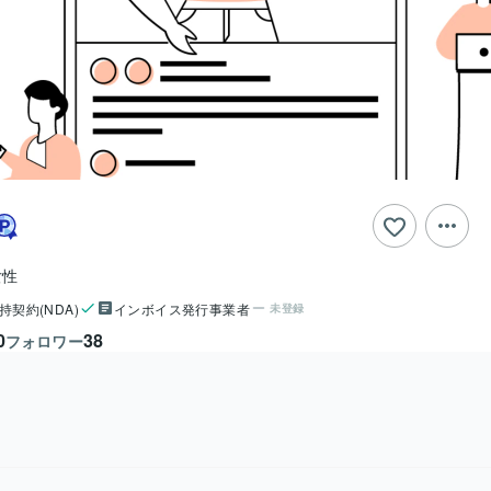
女性
持契約(NDA)
インボイス発行事業者
未登録
0
38
フォロワー