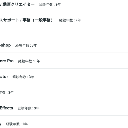
/
動画クリエイター
経験年数
:
3年
スサポート
/
事務（一般事務）
経験年数
:
7年
oshop
経験年数
:
3年
ere Pro
経験年数
:
3年
rator
経験年数
:
3年
年数
:
3年
Effects
経験年数
:
3年
y
経験年数
:
1年