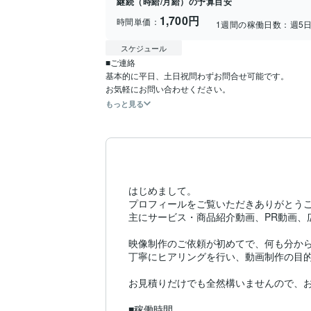
継続（時給/月給）の予算目安
1,700円
時間単価：
1週間の稼働日数：
週5
スケジュール
■ご連絡

基本的に平日、土日祝問わずお問合せ可能です。

お気軽にお問い合わせください。
もっと見る
はじめまして。

プロフィールをご覧いただきありがとうご
主にサービス・商品紹介動画、PR動画、
映像制作のご依頼が初めてで、何も分から
丁寧にヒアリングを行い、動画制作の目的
お見積りだけでも全然構いませんので、お
■稼働時間
