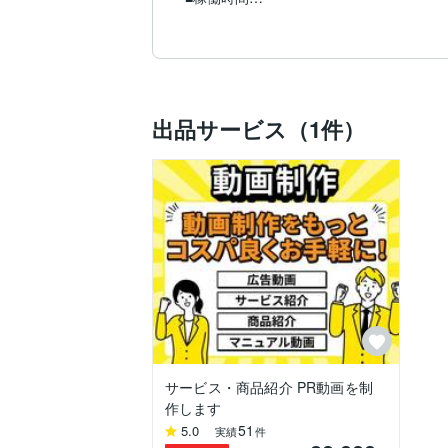
基本的に平日、土日祝問わず稼働しており
お気軽にご連絡ください。

■使用ソフト

・After Effects

・Illustrator

出品サービス（1件）
・Premiere Pro

・Photoshop

お客様に喜んでご満足いただけるよう、丁
▼ポートフォリオはこちらです

https://fori.io/movie-pf
サービス・商品紹介 PR動画を制
作します
51
5.0
実績
件