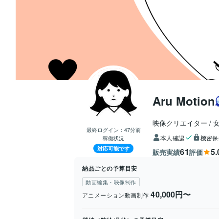
Aru Motion
映像クリエイター
最終ログイン：
47分前
本人確認
機密保
稼働状況
対応可能です
61
5.
販売実績
評価
納品ごとの予算目安
動画編集・映像制作
40,000円〜
アニメーション動画制作