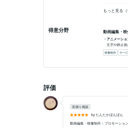
もっと見る（
得意分野
動画編集・映
・アニメーショ
文字や静止画
映像制作
サービ
評価
見積り相談
by たんたかぼんぼん
動画編集・映像制作
>
プロモーション