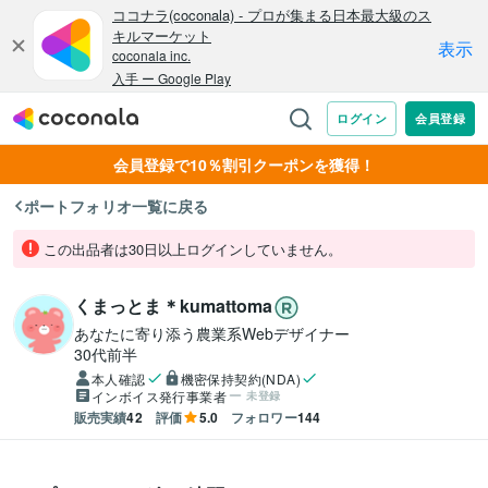
会員登録で10％割引クーポンを獲得！
ポートフォリオ一覧に戻る
この出品者は30日以上ログインしていません。
くまっとま＊kumattoma
あなたに寄り添う農業系Webデザイナー
30代前半
本人確認
機密保持契約(NDA)
インボイス発行事業者
未登録
販売実績
42
評価
5.0
フォロワー
144