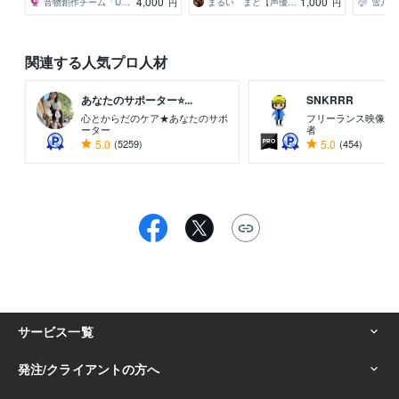
4,000
1,000
音物創作チーム「UMEX」
まるい まど【声優・ナレーター】
雪乃 
円
円
関連する人気プロ人材
あなたのサポーター⭐...
SNKRRR
心とからだのケア★あなたのサポ
フリーランス映像制
ーター
者
5.0
(5259)
5.0
(454)