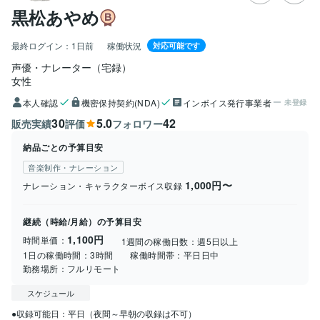
黒松あやめ
最終ログイン：
1日前
稼働状況
対応可能です
声優・ナレーター（宅録）
女性
本人確認
機密保持契約(NDA)
インボイス発行事業者
未登録
30
5.0
42
販売実績
評価
フォロワー
納品ごとの予算目安
音楽制作・ナレーション
1,000円〜
ナレーション・キャラクターボイス収録
継続（時給/月給）の予算目安
1,100円
時間単価：
1週間の稼働日数：
週5日以上
1日の稼働時間：
3時間
稼働時間帯：
平日日中
勤務場所：
フルリモート
スケジュール
●収録可能日：平日（夜間～早朝の収録は不可）