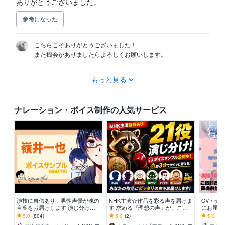
ありがとうございました。
参考になった
こちらこそありがとうございました！

また機会がありましたらよろしくお願いします。
もっと見る
ナレーション・ボイス制作の人気サービス
演技に自信あり！男性声優が魂の
NHK主演☆作品を彩る声を届けま
CV・ナ
言葉をお届けします 演じ分け可
す 求める『理想の声』が、この
にお届け
能！ナレーションもハイクオリテ
中に必ずあります。
ク、【K
5.0
(804)
5.0
(2)
5.0
(33
ィでお応えします！