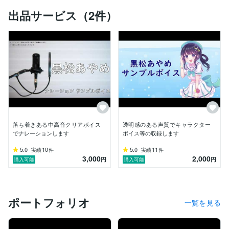
送、

出品サービス（2件）
アプリ、ゲームやボイスドラマ等の同人・自主制作作品
のキャラクターボイス、朗読など「声」に関することで
私に出来る事でしたらお手伝いします！

収録完了までお時間をいただいておりますが、メッセー
ジ等のやりとりはスムーズに行えるよう心掛けていま
す。

プロに依頼するほどではないけれど、それっぽい声が欲
しい

そこそこの品質のものを安価でお願いしたい

そんな場面で自分の声が皆様のお役に立てれば幸いで
落ち着きある中高音クリアボイス
透明感のある声質でキャラクター
す。

でナレーションします
ボイス等の収録します
お気軽にお問い合わせください！

5.0
10
5.0
11
実績
件
実績
件
3,000
2,000
円
円
購入可能
購入可能
【経歴】

北海道立 高等学校 商業科 卒業

専門学校東京アナウンス学院 放送声優科 卒業

ポートフォリオ
一覧を見る
・アバー・インフォメーション株式会社 様　

会社紹介動画（2017）ナレーション
