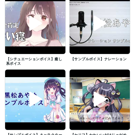
教育事業 導入事例紹介動画ナレーション

この他にも様々な企業さまのナレーションを担当、ラジ
オドラマ・ゲームなど多数の作品にさせていただきまし
た。

・STVラジオ主催　ラジオドラマGP

オーディオドラマ制作＆出演

【シチュエーションボイス】癒し
【サンプルボイス】ナレーション
系ボイス
・北海道ラジオの会主催　北のラジオドラマ大賞

オーディオドラマ制作＆出演

・邦画エキストラ参加

【おことわり】

当方プロではございませんので、完璧なナレーション・
聞きやすい、しっかりしたボイスをお求めの方は、他の
出品者様のサービスをご利用されることをおすすめいた
します。

【サンプルボイス】キャラクター
【セリフ】かわいいだけじゃだめ