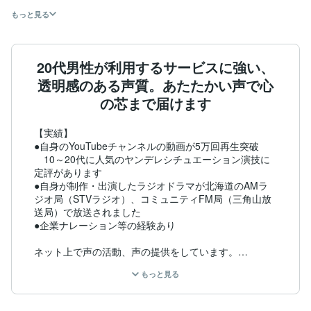
もっと見る
20代男性が利用するサービスに強い、
透明感のある声質。あたたかい声で心
の芯まで届けます
【実績】

●自身のYouTubeチャンネルの動画が5万回再生突破

　10～20代に人気のヤンデレシチュエーション演技に
定評があります

●自身が制作・出演したラジオドラマが北海道のAMラ
ジオ局（STVラジオ）、コミュニティFM局（三角山放
送局）で放送されました

●企業ナレーション等の経験あり

ネット上で声の活動、声の提供をしています。

ナチュラル・優しい・真面目な印象の声、自然な演技が
もっと見る
得意です。

動画ナレーション・アナウンス、ラジオＣＭ、店内放