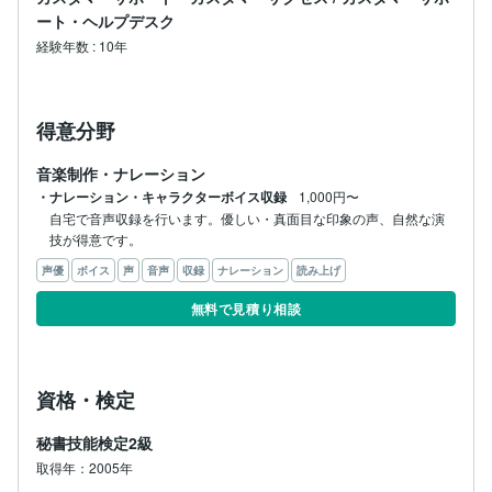
ート・ヘルプデスク
経験年数
:
10年
得意分野
音楽制作・ナレーション
・ナレーション・キャラクターボイス収録
1,000円〜
自宅で音声収録を行います。優しい・真面目な印象の声、自然な演
技が得意です。 
声優
ボイス
声
音声
収録
ナレーション
読み上げ
無料で見積り相談
資格・検定
秘書技能検定2級
取得年：2005年