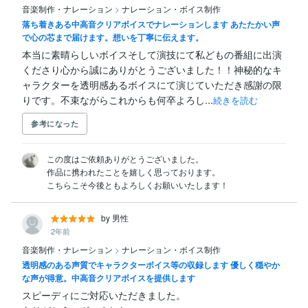
音楽制作・ナレーション
>
ナレーション・ボイス制作
落ち着きある中高音クリアボイスでナレーションします あたたかい声
で心の芯まで届けます。想いを丁寧に伝えます。
本当に素晴らしいボイスそして演技にて私どもの番組に出演
くださり心から誠にありがとうございました！！神秘的なキ
ャラクターを透明感あるボイスにて演じていただき感謝の限
りです。不束ながらこれからも何卒よろし...
続きを読む
参考になった
この度はご依頼ありがとうございました。

作品に携われたことを嬉しく思っております。

こちらこそ今後ともよろしくお願いいたします！
by 男性
2年前
音楽制作・ナレーション
>
ナレーション・ボイス制作
透明感のある声質でキャラクターボイス等の収録します 優しく穏やか
な声が得意。中高音クリアボイスを提供します
スピーディにご対応いただきました。
