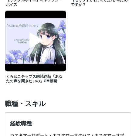
ボイス
ですか？
※宅録では日常会話程度の音量/声量での収録になりま
す。

必殺技など声を張る演技・大声はオプション料金加算で
対応可能。
くろねこチップス朗読作品「あな
たの声を聞きたいの」CM動画
職種・スキル
経験職種
カスタマーサポート・カスタマーサクセス
/
カスタマーサポ