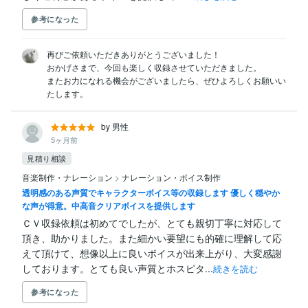
参考になった
再びご依頼いただきありがとうございました！

おかげさまで、今回も楽しく収録させていただきました。

またお力になれる機会がございましたら、ぜひよろしくお願いい
たします。
by 男性
5ヶ月前
見積り相談
音楽制作・ナレーション
>
ナレーション・ボイス制作
透明感のある声質でキャラクターボイス等の収録します 優しく穏やか
な声が得意。中高音クリアボイスを提供します
ＣＶ収録依頼は初めてでしたが、とても親切丁寧に対応して
頂き、助かりました。また細かい要望にも的確に理解して応
えて頂けて、想像以上に良いボイスが出来上がり、大変感謝
しております。とても良い声質とホスピタ...
続きを読む
参考になった