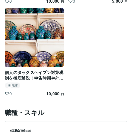
10,000
5,000
0
0
円
円
個人のタックスヘイブン対策税
制を徹底解説！申告時期や外税
控除のリアル（令和8年以降対
記事
応）
10,000
0
円
職種・スキル
経験職種