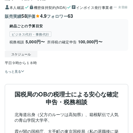
本人確認
機密保持契約(NDA)
インボイス発行事業者
未登録
58
4.9
63
販売実績
評価
フォロワー
納品ごとの予算目安
ビジネス代行・事務代行
5,000円〜
100,000円〜
税務相談
所得税の確定申告
スケジュール
もっと見る
国税局のOBの税理士による安心な確定
申告・税務相談
北海道出身（父方のルーツは高知県）、箱根駅伝で人気
の青山学院大学卒、

霞が関の国税庁、大手町の東京国税局（私の退職後に築