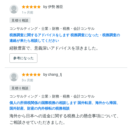
by 伊勢 雅臣
1ヶ月前
見積り相談
コンサルティング・士業
>
財務・税務・会計コンサル
税務調査に関するアドバイスをします 税務調査になった・税務調査の
連絡が来たら相談してください
経験豊富で、意義深いアドバイスを頂きました。
参考になった
by chang_tj
3ヶ月前
見積り相談
コンサルティング・士業
>
財務・税務・会計コンサル
個人の所得税関係の国際税務の相談します 国外転居、海外から帰国、
国外財産、財産の内外移転の税務相談
海外から日本への送金に関する税務上の懸念事項について、
ご相談させていただきました。
