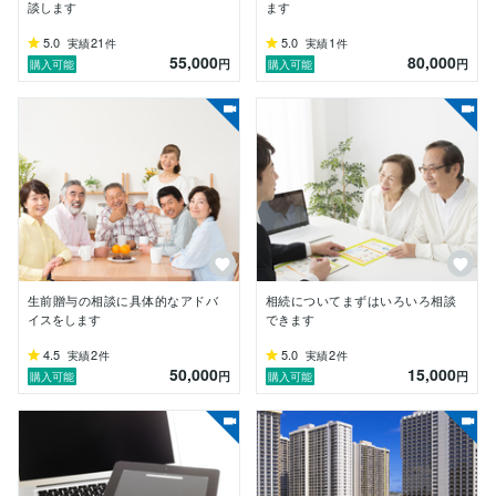
談します
ます
5.0
21
5.0
1
実績
件
実績
件
55,000
80,000
円
円
購入可能
購入可能
生前贈与の相談に具体的なアドバ
相続についてまずはいろいろ相談
イスをします
できます
4.5
2
5.0
2
実績
件
実績
件
50,000
15,000
円
円
購入可能
購入可能