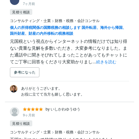
7ヶ月前
見積り相談
コンサルティング・士業
>
財務・税務・会計コンサル
個人の所得税関係の国際税務の相談します 国外転居、海外から帰国、
国外財産、財産の内外移転の税務相談
元国税という視点からインターネットの情報だけでは知り得
ない貴重な見解を多数いただき、大変参考になりました。ま
た通話中に聞きそびれてしまったことがあってもチャットに
てご丁寧に回答をくださり大変助かりまし...
続きを読む
参考になった
ありがとうございます。

お役に立てて当方も嬉しく思います。
by いしかわゆうゆう
9ヶ月前
見積り相談
コンサルティング・士業
>
財務・税務・会計コンサル