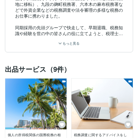
地に移転）、九段の麹町税務署、六本木の麻布税務署な
どで外資企業などの税務調査や法令審理の多様な税務の
お仕事に携わりました。

同期採用の先頭グループで快走して、早期退職、税務知
識や経験を世の中の皆さんの役に立てようと、税理士事
務所を立ち上げました。

もっと見る
オンライン会議やチャットなどで効率良いアドバイスを
特徴にしてお喜びいただいています。

出品サービス（9件）
・中小企業の記帳・決算・税務申告

・個人の事業者等の確定申告

・個人の不動産等の譲渡所得の確定申告

・相続税の生前対策等の相談、相続税申告

・個人の国際税務分野の税務相談

確定申告など申告書を提出するような業務は、ココナラ
では現在お引き受け停止しております。

よろしくお願いします。
個人の所得税関係の国際税務の相
税務調査に関するアドバイスをし