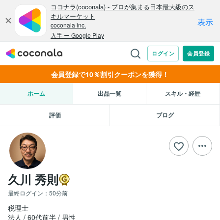
会員登録で10％割引クーポンを獲得！
ホーム
出品一覧
スキル・経歴
評価
ブログ
久川 秀則
最終ログイン：
50分前
税理士
法人
60代前半
男性