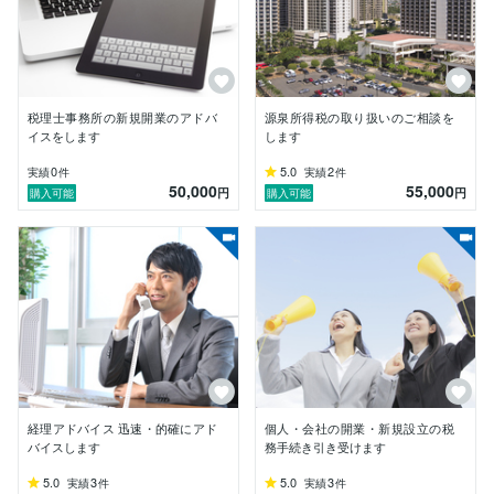
税理士事務所の新規開業のアドバ
源泉所得税の取り扱いのご相談を
イスをします
します
0
5.0
2
実績
件
実績
件
50,000
55,000
円
円
購入可能
購入可能
経理アドバイス 迅速・的確にアド
個人・会社の開業・新規設立の税
バイスします
務手続き引き受けます
5.0
3
5.0
3
実績
件
実績
件