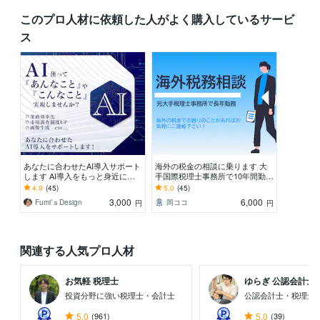
このプロ人材に依頼した人がよく購入しているサービ
ス
あなたに合わせたAI導入サポート
海外の税金の相談に乗ります 大
します AI導入をもっと身近に！
手国際税理士事務所で10年間勤
あなた専用のAI活用プランを提案
務、経験豊富です
4.9
(45)
5.0
(45)
3,000
6,000
Fumi’ｓDesign
岡ココ
円
円
関連する人気プロ人材
お気軽 税理士
ゆらぎ 公認会計士・.
投資分野に強い税理士・会計士
公認会計士・税理士
5.0
(961)
5.0
(39)