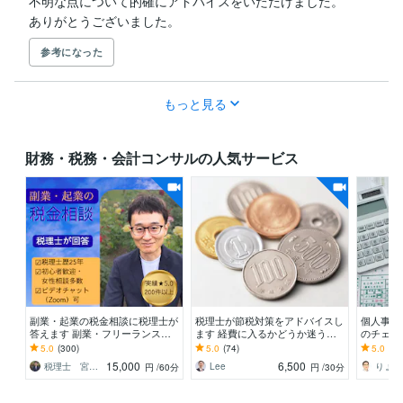
不明な点について的確にアドバイスをいただけました。

ありがとうございました。
参考になった
もっと見る
財務・税務・会計コンサルの人気サービス
副業・起業の税金相談に税理士が
税理士が節税対策をアドバイスし
個人事業
答えます 副業・フリーランスの
ます 経費に入るかどうか迷うの
のチェッ
税金の疑問にお答えします
で、範囲を教えて欲しい
記帳、税
5.0
(300)
5.0
(74)
5.0
(34
ある方へ
15,000
6,500
税理士 宮川真一
Lee
りょう
円
/60分
円
/30分