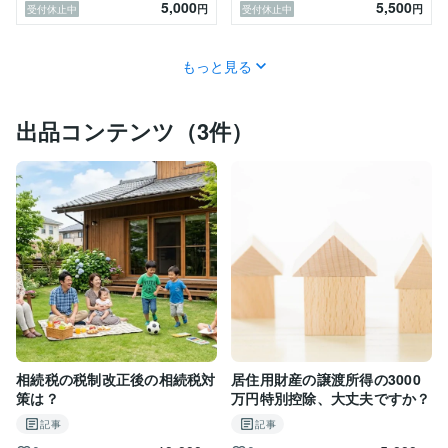
5,000
5,500
円
円
受付休止中
受付休止中
もっと見る
出品コンテンツ（3件）
相続税の税制改正後の相続税対
居住用財産の譲渡所得の3000
策は？
万円特別控除、大丈夫ですか？
記事
記事