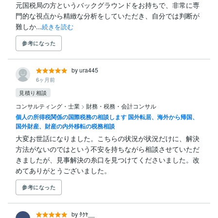
元国税局の方というバックグラウンドをお持ちで、非常に専
門的な視点から精緻な分析をしていただき、自分では判断が
難しか...
続きを読む
参考になった
by ura445
6ヶ月前
見積り相談
コンサルティング・士業
>
財務・税務・会計コンサル
個人の所得税関係の国際税務の相談します 国外転居、海外から帰国、
国外財産、財産の内外移転の税務相談
大変お世話になりました。こちらの状況が状況だけに、解決
方法がないのではという不安を持ちながら相談させていただ
きましたが、見事解決の糸口を見つけてくださいました。改
めてありがとうございました。
参考になった
by ﾀｸﾔ__