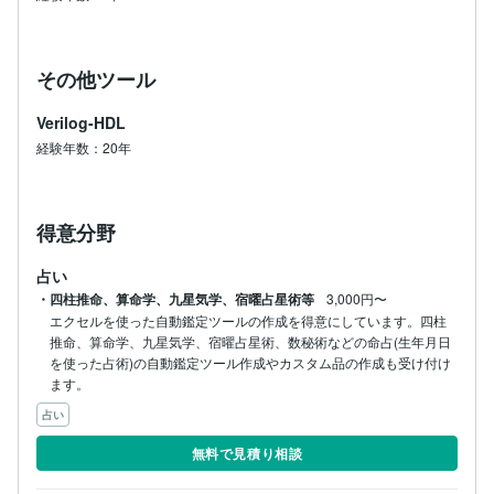
その他ツール
Verilog-HDL
経験年数：20年
得意分野
占い
・四柱推命、算命学、九星気学、宿曜占星術等
3,000円〜
エクセルを使った自動鑑定ツールの作成を得意にしています。四柱
推命、算命学、九星気学、宿曜占星術、数秘術などの命占(生年月日
を使った占術)の自動鑑定ツール作成やカスタム品の作成も受け付け
ます。
占い
無料で見積り相談