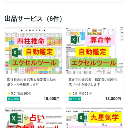
ストールが必要です。)で動作するエクセルの占いツー
ルで命式表や鑑定書を正確で高速に自動作成することで
鑑定士の方、鑑定士を目指している方、趣味で四柱推命
出品サービス（6件）
等の東洋占術を学んでいる方の命式作成作業が軽減さ
れ、鑑定が効率化出来ればと思いサービスを始めまし
た。

四柱推命をはじめとする東洋占術にはいろいろな流派が
あります。流派に合わせて星や命式を算出し、鑑定スタ
イルに合わせて命式表や鑑定書(グラフなども含む)を自
動生成するカスタムツールの作成も受け付けます。

ネット上には無料鑑定ツールが多数ありますが、エクセ
ルであれば自分の鑑定スタイルに合わせた鑑定書をPDF
化してお客様にお渡し出来るといったメリットもありま
す。

四柱推命の命式表＆鑑定書自動生
算命学の命式表／鑑定書の自動生
また四柱推命に限らず、算命学や宿曜占星術(オリエン
成ツールを提供します
成ツールを提供します
タル占星術)、九星気学の方位盤などの自動鑑定ツール
の作成も受け付けております。

5.0
860
5.0
331
実績
件
実績
件
18,000
18,000
円
円
購入可能
購入可能
各種ツールの無料体験版もお試しいただけますので、ダ
イレクトメッセージからお気軽にご相談ください。

宜しくお願い致します。