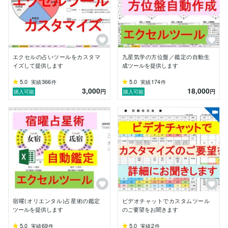
エクセルの占いツールをカスタマ
九星気学の方位盤／鑑定の自動生
イズして提供します
成ツールを提供します
5.0
366
5.0
174
実績
件
実績
件
3,000
18,000
円
円
購入可能
購入可能
宿曜(オリエンタル)占星術の鑑定
ビデオチャットでカスタムツール
ツールを提供します
のご要望をお聞きます
5.0
69
5.0
2
実績
件
実績
件