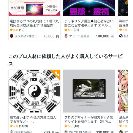
選ばれるプロの気功師に！現代気
チャネリング講座◆初心者が占い
神術の【
功完全80技講座ます 情報空間を
師になる方法教えます エネルギ
感覚醒法
書き換えて気功の本質までわかる
ー伝授◆すぐに占い師としてデビ
感を求め
5.0
(42)
5.0
(21)
5.0
(25
100冊超のテキスト
ューできます☆ミ
者』が霊
75,000
100,000
現代気功⚡神念伝達師＠SHANTY巫香
マリー✨霊感霊視占い✨気持ち、復縁、複雑
円
円
このプロ人材に依頼した人がよく購入しているサービ
ス
易で占います 今後の方針に悩ん
プロのデザイナーが魅力を引き出
最短納品
でる方など・・。
すサイトを制作します 【国内外
絵イラス
で経験】ブランディングを考えた
やデジタ
5.0
(5469)
5.0
(40)
5.0
(12
魅力を引き出すデザイン
の対応も
200
330,000
陰陽館 taisei
WEYD DESIGN
HYS_n0
円
/分
円