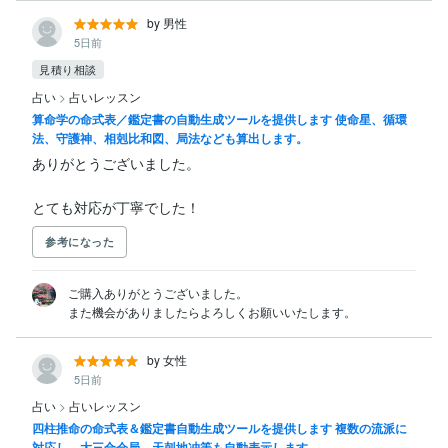
by 男性
5日前
見積り相談
占い
>
占いレッスン
算命学の命式表／鑑定書の自動生成ツールを提供します 使命星、循環
法、守護神、相剋比和図、局法なども算出します。
ありがとうございました。

とても対応が丁寧でした！
参考になった
ご購入ありがとうございました。

また機会がありましたらよろしくお願いいたします。
by 女性
5日前
占い
>
占いレッスン
四柱推命の命式表＆鑑定書自動生成ツールを提供します 複数の流派に
対応し、大三合会局、天剋地冲等も自動表示します