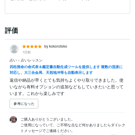
評価
by kokorotoko
1日前
占い
>
占いレッスン
四柱推命の命式表＆鑑定書自動生成ツールを提供します 複数の流派に
対応し、大三合会局、天剋地冲等も自動表示します
返信や納品が早くとても気持ちよくやり取りできました。使
いながら有料オプションの追加などもしていきたいと思って
います。これから楽しみです
参考になった
ご購入ありがとうございました。

ご使用になっていて、ご不明な点など何かありましたらダイレク
トメッセージでご連絡ください。
