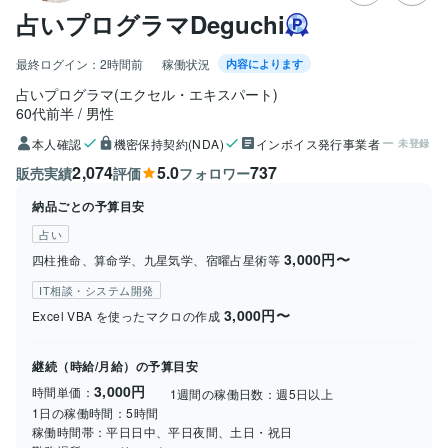
占いプログラマDeguchi
最終ログイン：
2時間前
稼働状況
内容によります
占いプログラマ(エクセル・エキスパート)
60代前半
男性
本人確認
機密保持契約(NDA)
インボイス発行事業者
未登録
2,074
5.0
737
販売実績
評価
フォロワー
納品ごとの予算目安
占い
3,000円〜
四柱推命、算命学、九星気学、宿曜占星術等
IT相談・システム開発
3,000円〜
Excel VBA を使ったマクロの作成
継続（時給/月給）の予算目安
3,000円
時間単価：
1週間の稼働日数：
週5日以上
1日の稼働時間：
5時間
稼働時間帯：
平日日中、平日夜間、土日・祝日