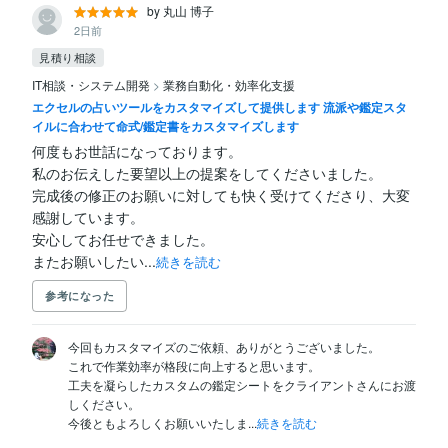
by 丸山 博子
2日前
見積り相談
IT相談・システム開発
>
業務自動化・効率化支援
エクセルの占いツールをカスタマイズして提供します 流派や鑑定スタ
イルに合わせて命式/鑑定書をカスタマイズします
何度もお世話になっております。

私のお伝えした要望以上の提案をしてくださいました。

完成後の修正のお願いに対しても快く受けてくださり、大変
感謝しています。

安心してお任せできました。

またお願いしたい...
続きを読む
参考になった
今回もカスタマイズのご依頼、ありがとうございました。

これで作業効率が格段に向上すると思います。

工夫を凝らしたカスタムの鑑定シートをクライアントさんにお渡
しください。

今後ともよろしくお願いいたしま...
続きを読む