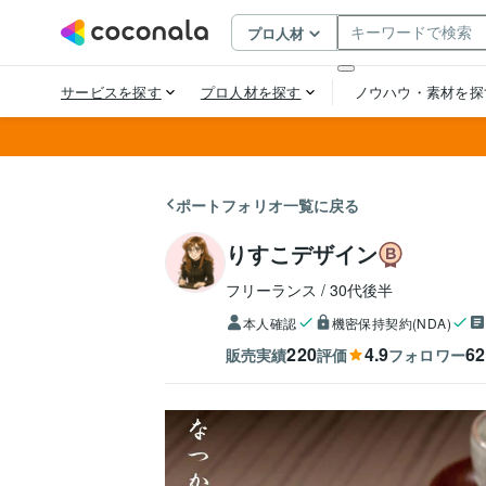
ポートフォリオ一覧に戻る
りすこデザイン
フリーランス
30代後半
本人確認
機密保持契約(NDA)
220
4.9
62
販売実績
評価
フォロワー