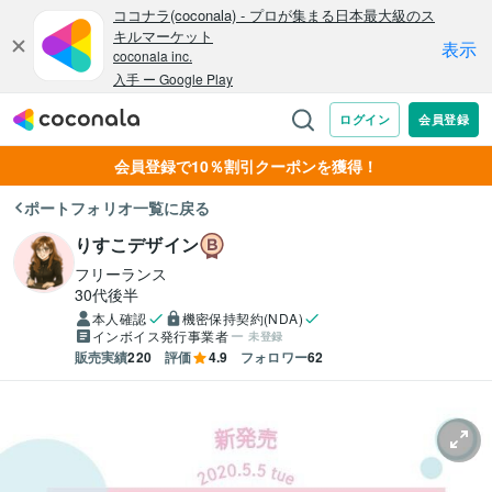
会員登録で10％割引クーポンを獲得！
ポートフォリオ一覧に戻る
りすこデザイン
フリーランス
30代後半
本人確認
機密保持契約(NDA)
インボイス発行事業者
未登録
販売実績
220
評価
4.9
フォロワー
62