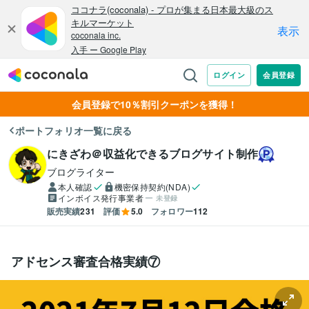
会員登録で10％割引クーポンを獲得！
ポートフォリオ一覧に戻る
にきざわ＠収益化できるブログサイト制作
ブログライター
本人確認
機密保持契約(NDA)
インボイス発行事業者
未登録
販売実績
231
評価
5.0
フォロワー
112
アドセンス審査合格実績⑦