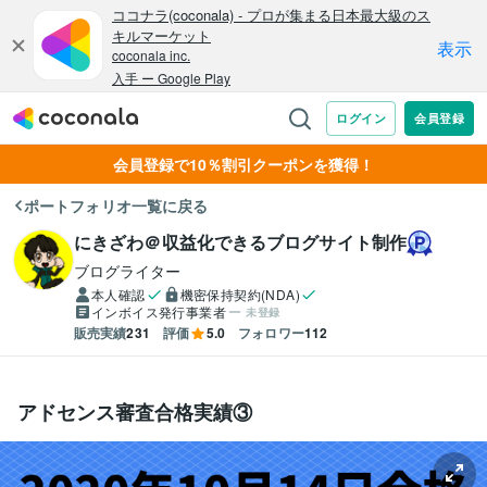
会員登録で10％割引クーポンを獲得！
ポートフォリオ一覧に戻る
にきざわ＠収益化できるブログサイト制作
ブログライター
本人確認
機密保持契約(NDA)
インボイス発行事業者
未登録
販売実績
231
評価
5.0
フォロワー
112
アドセンス審査合格実績③