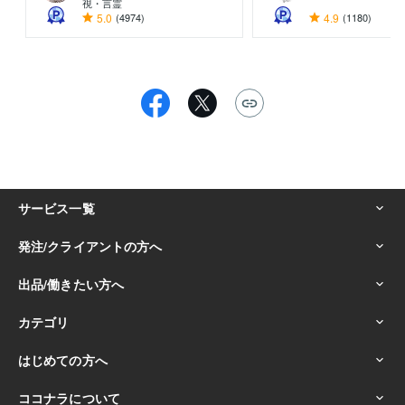
視・言霊
5.0
(4974)
4.9
(1180)