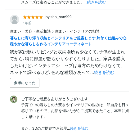
スムーズに進めることができました。...
続きを読む
by sho_san999
1年前
住まい・美容・生活相談
>
住まい・インテリアの相談
暮らしに寄り添う収納とインテリアをご提案します 片付く仕組みで心
穏やかな暮らしを作るインテリアコーディネート
我が家は狭いリビングと収納場所も少なくて､子供が生まれ
てから､特に部屋が散らかりやすくなりました。家具を購入
したいけど､インテリアショップは遠方のため行けなくて、
ネットで調べるけど､色んな種類があって...
続きを読む
参考になった
ご丁寧なご感想をありがとうございます！

子育て中の暮らしの大変さやインテリアの悩みは、私自身も日々
感じているので、お話を伺いながらご提案できたこと、本当に嬉
しく思います。

また、3Dのご提案でお部屋...
続きを読む