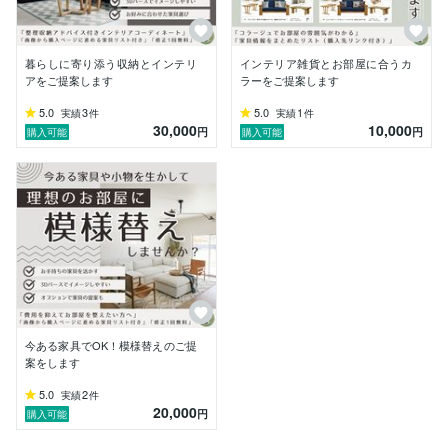
だからこそ、

今の生活にしっかり寄り添いながら、

家族みんなが心地よく過ごせる空間を作ることが大切だ
と実感しています。

暮らしに寄り添う収納とインテリ
インテリア雑貨とお部屋に合うカ
アをご提案します
ラーをご提案します
まだ子育て8年目の母ですが、

自身の経験を活かし、

5.0
3
5.0
1
実績
件
実績
件
30,000
10,000
お客様一人ひとりの悩みに寄り添いながら

円
円
購入可能
購入可能
大人も子どもも快適に暮らせるお部屋づくりをお手伝い
できればと思っています。

どうぞよろしくお願いいたします。

【経歴】

ー2014

建築系大学院を卒業後、

都内のインテリアデザイン会社に就職。

店舗内装設計はもちろん、

今ある家具でOK！模様替えのご提
ブランドコンセプトの提案など多岐に渡り従事。

案をします
5.0
2
実績
件
ー2016

20,000
円
購入可能
結婚を機に転居し、横浜にある設計事務所で

インテリアコーディネーターとして働きながら
