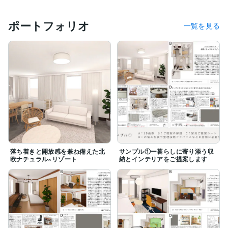
インテリア系WEBライター、

ハンドメイド作家など経験。

ポートフォリオ
一覧を見る
ー2018-2021

出産育児のため子育てに専念。

ー2021

設備会社のオンラインコーディネーターを委託。

ー2024

YUMDESIGNLAB開業。
落ち着きと開放感を兼ね備えた北
サンプル①ー暮らしに寄り添う収
欧ナチュラル×リゾート
納とインテリアをご提案します