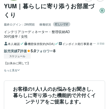
YUM｜暮らしに寄り添うお部屋づ
くり
最終ログイン：
2時間前
稼働状況
忙しいです
インテリアコーディネーター・整理収納AD
30代後半
女性
本人確認
機密保持契約(NDA)
インボイス発行事業者
未登録
7
5.0
8
販売実績
評価
フォロワー
スケジュール
【お休みに関して】
もっと見る
お客様の1人1人のお悩みをお聞きし、
暮らしに寄り添った機能的で片付くイ
ンテリアをご提案します。