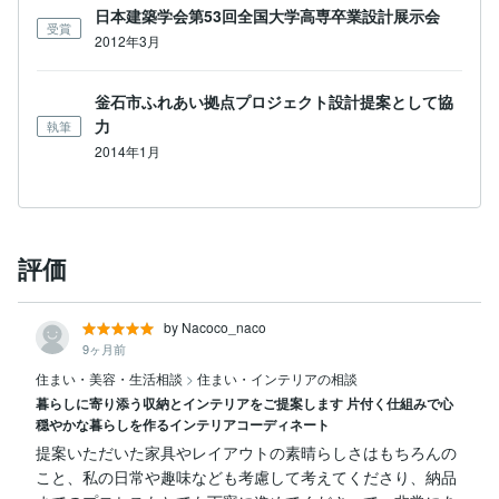
日本建築学会第53回全国大学高専卒業設計展示会
受賞
2012年3月
釡石市ふれあい拠点プロジェクト設計提案として協
力
執筆
2014年1月
評価
by Nacoco_naco
9ヶ月前
住まい・美容・生活相談
>
住まい・インテリアの相談
暮らしに寄り添う収納とインテリアをご提案します 片付く仕組みで心
穏やかな暮らしを作るインテリアコーディネート
提案いただいた家具やレイアウトの素晴らしさはもちろんの
こと、私の日常や趣味なども考慮して考えてくださり、納品