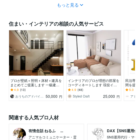
もっと見る
住まい・インテリアの相談の人気サービス
プロが壁紙＋照明＋床材＋建具を
インテリアのプロが理想の部屋を
民泊専門
まとめてご提案します 一級建築
コーディネートします 現役イン
間を提案
士が床材・壁紙・建具・照明選び
テリアコーディネーターが3Dパ
P！民泊
4.9
(13)
4.9
(48)
5.0
(1)
を品番・価格つきで提案
ース付きで提案します
家具リス
50,000
25,000
おうちのアドバイザー ｉｕ建築企画
Styled Craft
円
円
関連する人気プロ人材
有情念話 ねるふ ...
DAX【SNS運用代..
アニマルコミュニケーター・霊
SNS運用代行・マー