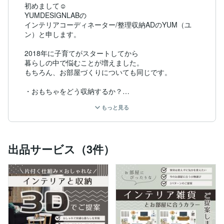
初めまして☺︎

YUMDESIGNLABの

インテリアコーディネーター/整理収納ADのYUM（ユ
ン）と申します。

2018年に子育てがスタートしてから

暮らしの中で悩むことが増えました。

もちろん、お部屋づくりについても同じです。

・おもちゃをどう収納するか？

・どうすれば子どもが片付けてくれるか？

もっと見る
・小学生になったらランドセルはどこに置く？

・宿題はどこでやる？

そんなことを考えながら試行錯誤、、、。

出品サービス（3件）
インテリアの仕事をしていた私ですが、

実際に子育てが始まると思い通りにいかないことばかり
でした。

お部屋づくりは、

暮らしの変化とともに変わっていくもの。
