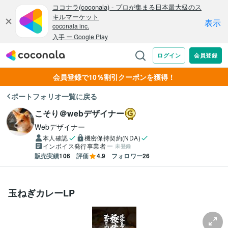
会員登録で10％割引クーポンを獲得！
ポートフォリオ一覧に戻る
こそり＠webデザイナー
Webデザイナー
本人確認
機密保持契約(NDA)
インボイス発行事業者
未登録
販売実績
106
評価
4.9
フォロワー
26
玉ねぎカレーLP