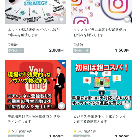
（長野/松本市）

【成果を出せる業務】

主に、WEBマーケティングの仕組み構築（SNSマーケ
ネットやSNS販促のビジネス設計
インスタグラム集客やSNS販促の
全般、LP制作、LPO、CRM導入＆CRM運用、ナーチャ
の悩みを解決します
お悩みを解決します
リング施策、WEB広告、コンテンツ制作（文章・画
0
0
実績
件
実績
件
像・動画）、クロージング資料作成、マーケティング研
2,000
1,500
円
円
受付休止中
受付休止中
修などを、事業フェーズごとのKPI達成に向けて、計画
的かつ効率的に、また臨機応変にピボットしながら総合
的に⽀援する事。

新規事業開発、ビジネスモデル構築、マーケティング戦
略⽴案、市場調査‧競合分析、各種テストマーケティン
グを、プレイヤーとして、またはディレクターやプロデ
ューサーとして関わることが可能。

直近では、BtoC系の新規事業におけるマーケティング
支援のデジタルマーケティング領域にて、昨年対⽐1/4
のコストで新規リード獲得を実現し、CPAは10万円→2
中級者向けYouTube動画コンサル
ビジネス事業をネット化オンライ
万円を維持継続。その後、集客チャネルを拡大し、リー
ティングします
ン化する道筋教えます
ド獲得を昨年対⽐3倍以上、LTVを6ヶ月→11ヶ月にし
5.0
14
5.0
1
実績
件
実績
件
た実績あり。

3,000
3,000
円
円
受付休止中
受付休止中