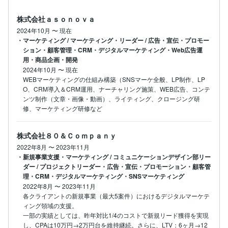
株式会社ａｓｏｎｏｖａ
2024年10月
〜
現在
・マーケティング / マーケティング・リーダー / 広告・宣伝・プロモー
ション・顧客管理・CRM・デジタルマーケティング・Web広告運
用・商品企画・開発
2024年10月
〜
現在
WEBマーケティングの仕組み構築（SNSマーケ全般、LP制作、LP
O、CRM導入＆CRM運用、ナーチャリング施策、WEB広告、コンテ
ンツ制作（文章・画像・動画）、ライティング、クロージング研
修、マーケティング研修など
株式会社８０＆Ｃｏｍｐａｎｙ
2022年8月
〜
2023年11月
・新規事業支援・マーケティング / コミュニケーションデザイン部リー
ダー / プロジェクトリーダー・広告・宣伝・プロモーション・顧客管
理・CRM・デジタルマーケティング・SNSマーケティング
2022年8月
〜
2023年11月
各クライアントの新規事業（最大5案件）におけるデジタルマーケテ
ィング領域の支援。

一部の実績としては、昨年対⽐1/4のコストで新規リード獲得を実現
し、CPAは10万円→2万円台を維持継続。さらに、LTV：6ヶ月→12