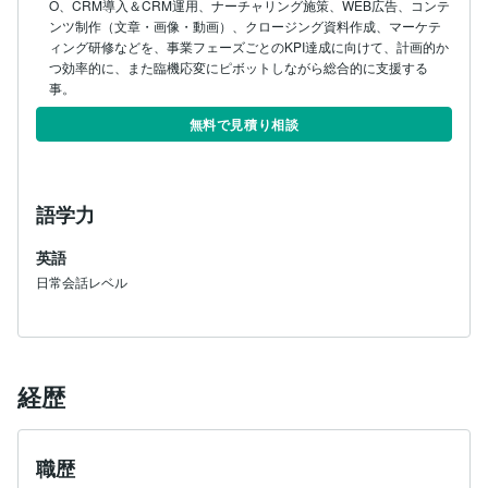
O、CRM導入＆CRM運用、ナーチャリング施策、WEB広告、コンテ
ンツ制作（文章・画像・動画）、クロージング資料作成、マーケテ
ィング研修などを、事業フェーズごとのKPI達成に向けて、計画的か
つ効率的に、また臨機応変にピボットしながら総合的に⽀援する
事。
無料で見積り相談
語学力
英語
日常会話レベル
経歴
職歴