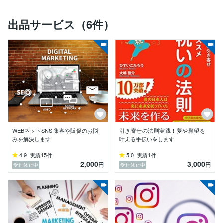
の散歩。

出品サービス（6件）
【経歴要約】

東京都、中野区の旅行専門学校を20歳で卒業後、

・1997年：秘境地域専⾨の旅⾏会社（東京銀座）

・1999年：メンズアパレルブランドの販売員（東京）

・2000年：料亭＆結婚式場にて調理員→ その後、営業
職へ異動（新潟）

・2005年：家業だった旅館の後継ぎ（板前兼広報：新
潟）

・2007年：ボウリング場スタッフ_メカニック（新潟）

・2013年7月：グローカル＆シェア合同会社 創業（新
WEBネットSNS 集客や販促のお悩
引き寄せの法則実践！夢や願望を
潟）

みを解決します
叶える手伝いをします
・2020年2月：グローカル＆シェア合同会社 廃業（神
奈川）

4.9
15
5.0
1
実績
件
実績
件
2,000
3,000
・2020年9月：株式会社ランブット（D2C事業）にてC
円
円
受付休止中
受付休止中
MO（東京）

・2021年9月：株式会社ROC（SNSマーケ）にてマネ
ージャー（神奈川・神戸）

・2022年8月：株式会社 80&Companyにてマーケ部門
マネージャー（神奈川・京都）

・2023年12月〜現在：フリーランスのマーケッター