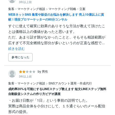
3年以上前
集客・マーケティング相談
>
マーケティング戦略・立案
WEBネットSNS 集客や販促のお悩みを解決します 売上10億以上に貢
献！現役プロマーケッターの90分コンサル
すぐに使えて確実に効果のありそうな方法が教えて頂けたこ
とは価格以上の価値があったと思います。

ただ、あまり話す隙がなかったことと、そもそも相談範囲が
広すぎて不完全燃焼な部分が多いというのが正直な感想で...
続きを読む
参考になった
by 男性
3年以上前
集客・マーケティング相談
>
SNSアカウント運用・作成代行
成約率20%を可能にするLINEステップ教えます 短文LINEステップ無料
自動販促システムの作り方ビデオ講座
・お届け日数が「1日」という事前の説明でした。

実際は商品全体を小分けにして、１５通ぐらいのメール配信
形式の提供。
