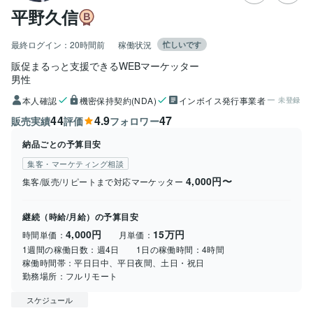
平野久信
最終ログイン：
20時間前
稼働状況
忙しいです
販促まるっと支援できるWEBマーケッター
男性
本人確認
機密保持契約(NDA)
インボイス発行事業者
未登録
44
4.9
47
販売実績
評価
フォロワー
納品ごとの予算目安
集客・マーケティング相談
4,000円〜
集客/販売/リピートまで対応マーケッター
継続（時給/月給）の予算目安
4,000円
15万円
時間単価：
月単価：
1週間の稼働日数：
週4日
1日の稼働時間：
4時間
稼働時間帯：
平日日中、平日夜間、土日・祝日
勤務場所：
フルリモート
スケジュール