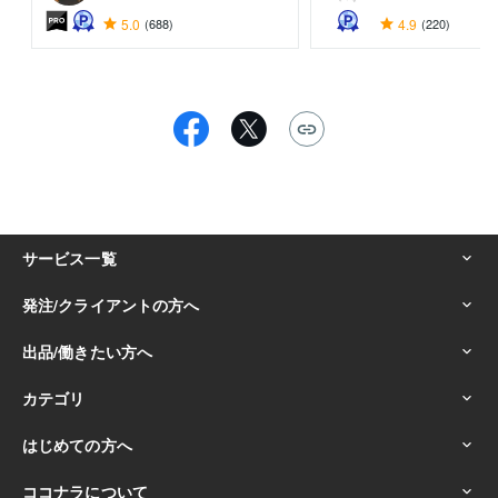
5.0
(688)
4.9
(220)