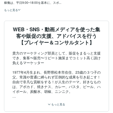
稼働は、平日9:00~18:00を基本に、スポ...
もっと見る
WEB・SNS・動画メディアを使った集
客や販促の支援、アドバイスを行う
【プレイヤー＆コンサルタント】
貴方のマーケティング部員として、販促をまるっと支援
でき、集客〜販売〜リピート施策までコミット高く請け
負えるマーケッター

1977年4⽉⽣まれ、⻑野県松本市在住、23歳の３つ⼦の
⽗。常識や普通に縛られず圧倒的な成果を引き起こす！
⾃由で⾮凡な貢献をする！が⼈⽣のテーマ。好きなもの
は、アボカド、焼きナス、カレー、パスタ、ビール、ハ
イボール、炭酸⽔、胡椒、ニンニク。

趣味：最新のマーケティング研究、格闘技観戦、瞑想、
もっと見る
夫婦での旅⾏と神社巡り、

         ⾷べ物屋さんの開拓、昼呑み＆ビジネス談義、⽝