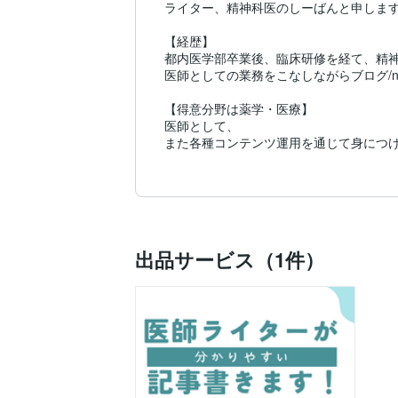
ライター、精神科医のしーばんと申します
【経歴】

都内医学部卒業後、臨床研修を経て、精神
医師としての業務をこなしながらブログ/n
【得意分野は薬学・医療】

医師として、

また各種コンテンツ運用を通じて身につけ
精神科医目線の患者や読者に分かりやすい
【過去執筆してきた分野および公開できる
・医師転職、医師バイト、書籍要約、医学
https://dazaifu-academy.jp/topics/16370/

https://dazaifu-academy.jp/topics/15908/

出品サービス（1件）
https://dazaifu-academy.jp/topics/17445/

<ブログ/note>

https://koalalifehack.com

https://note.com/_shiban_doctor

納期を守ることはもちろん、丁寧なコミュ
ご連絡いただければ、すぐに対応できる