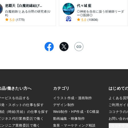
悠覇天【白魔術縁結び...
代々城 藍
白魔術師/とある分野の研究者(U
◎神術を自在に扱う祈祷師リーダ
K)
ー◎医師◎
5.0
(1775)
5.0
(10836)