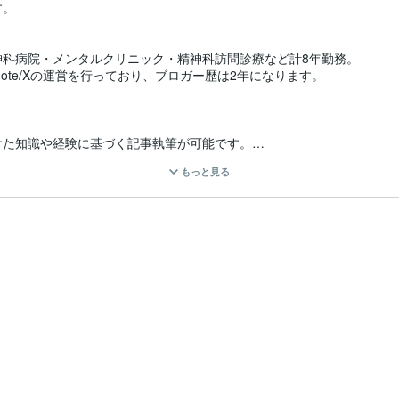
。

科病院・メンタルクリニック・精神科訪問診療など計8年勤務。

ote/Xの運営を行っており、ブロガー歴は2年になります。

た知識や経験に基づく記事執筆が可能です。

、良質な記事をご提供いたします。

もっと見る
実績】

部受験など

ニケーションを心がけております。

態勢を整えておりますのでどうぞよろしくお願いします。