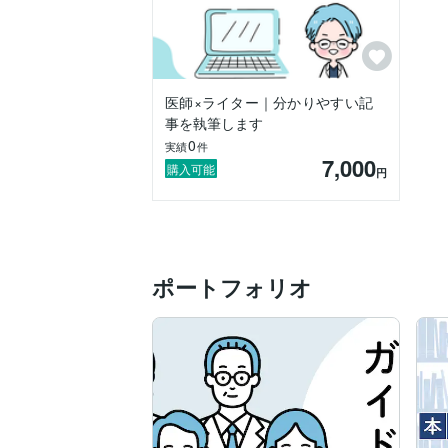
医師×ライター｜分かりやすい記
事を執筆します
0
実績
件
7,000
購入可能
円
ポートフォリオ