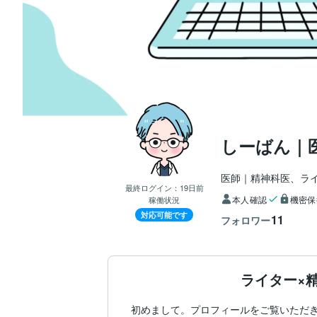
しーばん｜
医師｜精神科医、ラ
最終ログイン：
19日前
本人確認
機密保
稼働状況
対応可能です
11
フォロワー
ライター×精
初めまして。プロフィールをご覧いただき