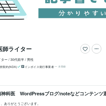
医師ライター
イター
30代前半
男性
持契約(NDA)
インボイス発行事業者
未登録
神科医 WordPressブログ/noteなどコンテン
、ありがとうございます。
