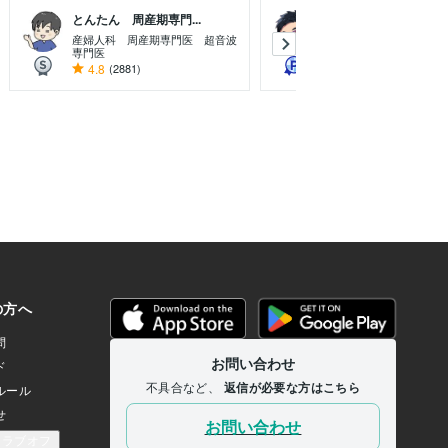
とんたん 周産期専門...
Drなぎ｜手堅く利益...
産婦人科 周産期専門医 超音波
現役医師 / 不動産投資家 
専門医
表
4.8
(2881)
5.0
(13)