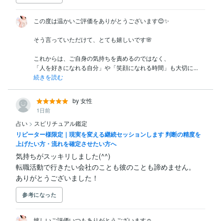
この度は温かいご評価をありがとうございます😊✨

そう言っていただけて、とても嬉しいです🌸

これからは、ご自身の気持ちを責めるのではなく、

「人を好きになれる自分」や「笑顔になれる時間」も大切に...
続きを読む
by 女性
1日前
占い
>
スピリチュアル鑑定
リピーター様限定｜現実を変える継続セッションします 判断の精度を
上げたい方・流れを確定させたい方へ
気持ちがスッキリしました(^^)

転職活動で行きたい会社のことも彼のことも諦めません。

ありがとうございました！
参考になった
嬉しいご評価いつもありがとうございます☺️
