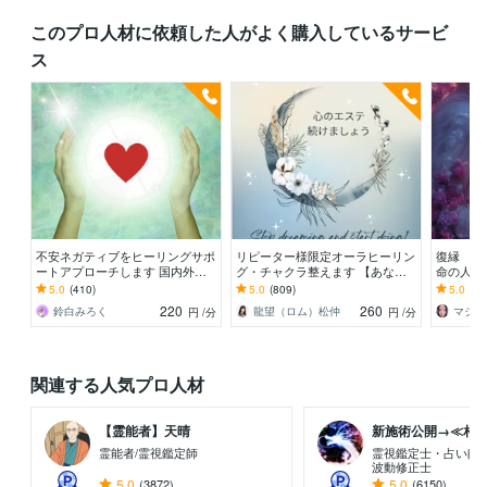
このプロ人材に依頼した人がよく購入しているサービ
ス
不安ネガティブをヒーリングサポ
リピーター様限定オーラヒーリン
復縁 彼
ートアプローチします 国内外で4
グ・チャクラ整えます 【あなた
命の人占
1000回以上ヒーリング奇跡を呼
のオーラ輝いてますか】輝かせ、
符を。霊
5.0
(410)
5.0
(809)
5.0
(12
ぶ方法お伝えします
波動上げ、浄化し開運！
を魔女が
220
260
鈴白みろく
龍望（ロム）松仲
マジュ
円
/分
円
/分
関連する人気プロ人材
【霊能者】天晴
新施術公開→≪相手意
霊能者/霊視鑑定師
霊視鑑定士・占い師
波動修正士
5.0
(3872)
5.0
(6150)