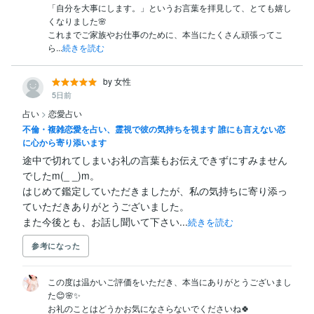
「自分を大事にします。」というお言葉を拝見して、とても嬉し
くなりました🌸

これまでご家族やお仕事のために、本当にたくさん頑張ってこ
ら...
続きを読む
by 女性
5日前
占い
>
恋愛占い
不倫・複雑恋愛を占い、霊視で彼の気持ちを視ます 誰にも言えない恋
に心から寄り添います
途中で切れてしまいお礼の言葉もお伝えできずにすみません
でしたm(_ _)m。

はじめて鑑定していただきましたが、私の気持ちに寄り添っ
ていただきありがとうございました。

また今後とも、お話し聞いて下さい...
続きを読む
参考になった
この度は温かいご評価をいただき、本当にありがとうございまし
た😊🌸✨

お礼のことはどうかお気になさらないでくださいね🍀
