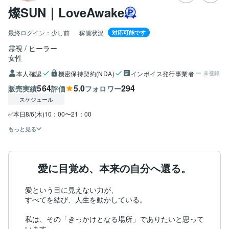
燦SUN｜LoveAwake
最終ログイン：
少し前
稼働状況
対応可能です
霊視 / ヒーラー
女性
本人確認
機密保持契約(NDA)
インボイス発行事業者
未登録
564
5.0
294
販売実績
評価
フォロワー
スケジュール
✅本日8/6(木)10：00〜21：00
もっと見る
愛に目覚め、本来の自分へ還る。
愛という目に見えない力が、

すべてを結び、人生を動かしている。

私は、その「きっかけとなる場所」でありたいと思って
います。
