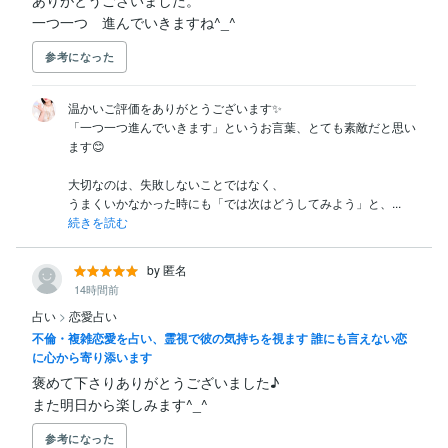
一つ一つ　進んでいきますね^_^
参考になった
温かいご評価をありがとうございます✨

「一つ一つ進んでいきます」というお言葉、とても素敵だと思い
ます😊

大切なのは、失敗しないことではなく、

うまくいかなかった時にも「では次はどうしてみよう」と、...
続きを読む
by 匿名
14時間前
占い
>
恋愛占い
不倫・複雑恋愛を占い、霊視で彼の気持ちを視ます 誰にも言えない恋
に心から寄り添います
褒めて下さりありがとうございました♪

また明日から楽しみます^_^
参考になった