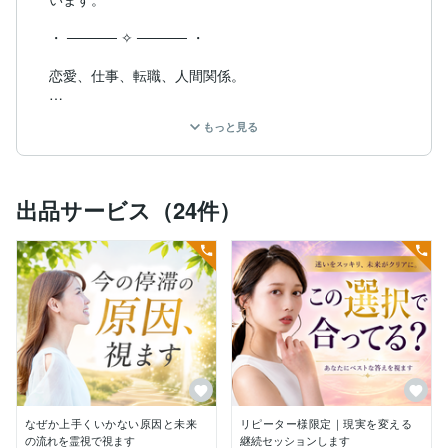
・ ───── ✧ ───── ・

恋愛、仕事、転職、人間関係。

悩みを抱えているときは、

もっと見る
不安や焦りで心がいっぱいになり、

「本当の原因は何なのか」

「どう進めばいいのか」

出品サービス（24件）
分からなくなってしまうことがあります。

私はどんなお気持ちも否定せず、

安心してお話しいただけることを何より大切にしていま
す。

そして、話を聞くだけでは終わりません。

霊視・ヒーリング・イメージコンサルティングなど複数
の視点から、本質的な原因を読み解き、複雑に絡み合っ
た問題を整理し、本当に必要な選択や進むべき方向を一
なぜか上手くいかない原因と未来
リピーター様限定｜現実を変える
緒に見つけていきます。

の流れを霊視で視ます
継続セッションします