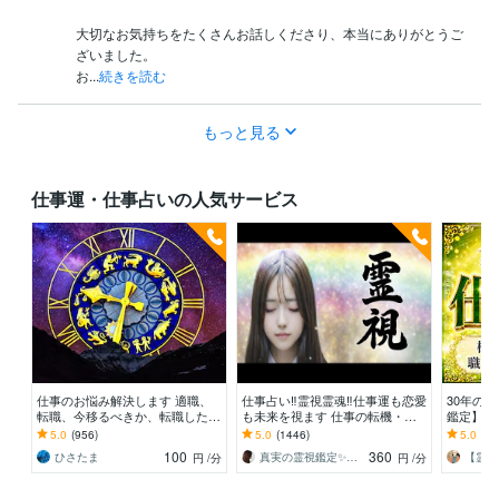
大切なお気持ちをたくさんお話しくださり、本当にありがとうご
ざいました。

お...
続きを読む
もっと見る
仕事運・仕事占いの人気サービス
仕事のお悩み解決します 適職、
仕事占い‼️霊視霊魂‼️仕事運も恋愛
30年の
転職、今移るべきか、転職した後
も未来を視ます 仕事の転機・恋
鑑定】を
どうなるのか見ます。
の結末・相手の本音、霊視で全て
真の原因
5.0
(956)
5.0
(1446)
5.0
(67
を即座に伝えます
み解きま
100
360
ひさたま
真実の霊視鑑定✨アダ369✨
【霊能
円
/分
円
/分