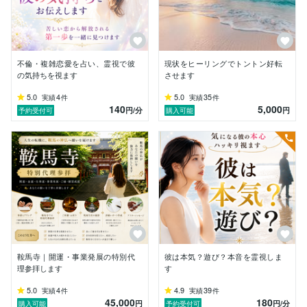
・ ───── ✧ ───── ・

【LoveAwakeが大切にしていること】

「愛に目覚め、本来の自分へ還る。」

不倫・複雑恋愛を占い、霊視で彼
現状をヒーリングでトントン好転
の気持ちを視ます
させます
LoveAwakeが目指しているのは、

5.0
4
5.0
35
実績
件
実績
件
依存ではなく自立です。

140
5,000
円
/分
円
予約受付可
購入可能
占いは答えを与えるためだけのものではなく、本来のあ
なたが自分の人生を信じ、前へ進むためのきっかけ。

もし今、

・何を選べばいいか分からない

・頑張っているのに人生が動かない

・恋愛や仕事、人間関係を根本から変えたい

そう感じているなら、どうぞ安心してお話しください。

鞍馬寺｜開運・事業発展の特別代
彼は本気？遊び？本音を霊視しま
あなたの心に寄り添いながら、

理参拝します
す
本質を見つけ、本来のあなたらしい未来への一歩をサポ
ートいたします。
5.0
4
4.9
39
実績
件
実績
件
45,000
180
円
円
/分
購入可能
予約受付可