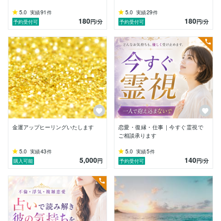
原因が明確になることで、

5.0
91
5.0
29
実績
件
実績
件
180
180
不安は安心へ、迷いは確信へ変わり、自分の選択に自信
円
/分
円
/分
予約受付可
予約受付可
が持てるようになります。

私自身も人生の転機で何度も「本来の自分」と向き合
い、その経験を通して、大切なパートナーとの結婚や、
自分らしい働き方を実現してきました。

だからこそ、一方的に答えを伝えるのではなく、あなた
自身が「自分の答え」を見つけられるよう寄り添うこと
を大切にしています。

【実績】

金運アップヒーリングいたします
恋愛・復縁・仕事｜今すぐ霊視で
・本格始動2週間でプラチナランク獲得

ご相談承ります
・2026年2月より連続プラチナランク継続中

5.0
43
5.0
5
実績
件
実績
件
・ご相談後1週間で売上126万円達成のご報告

5,000
140
円
円
/分
購入可能
予約受付可
・希望以上の条件で転職・内定

・無期限雇用への転換決定

・恋愛・人間関係の大きな前進

※すべてご相談者様からいただいたご報告であり、結果
には個人差があります。
