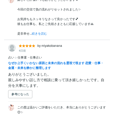
今回の交信で負の流れがリセットされました✨

お気持ちもスッキリなさって良かったです💕

彼もお仕事も、私とご先祖さまともに応援しています🙏

是非幸せ...
続きを読む
by miyakobanana
4日前
占い
>
仕事運・仕事占い
なぜか上手くいかない原因と未来の流れを霊視で視ます 恋愛・仕事・
金運・未来を静かに整理します
ありがとうございました。

親しみやすい話し方で相談に乗って頂き嬉しかったです。自
分を大事にします。
参考になった
この度は温かいご評価をいただき、本当にありがとうございます
😊✨
