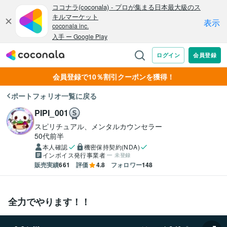
会員登録で10％割引クーポンを獲得！
ポートフォリオ一覧に戻る
PIPI_001
スピリチュアル、メンタルカウンセラー
50代前半
本人確認
機密保持契約(NDA)
インボイス発行事業者
未登録
販売実績
661
評価
4.8
フォロワー
148
全力でやります！！