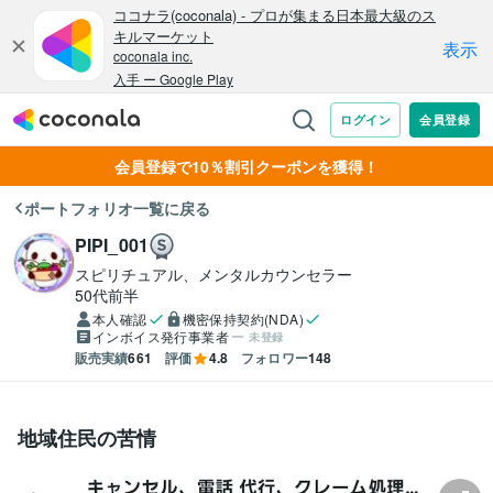
会員登録で10％割引クーポンを獲得！
ポートフォリオ一覧に戻る
PIPI_001
スピリチュアル、メンタルカウンセラー
50代前半
本人確認
機密保持契約(NDA)
インボイス発行事業者
未登録
販売実績
661
評価
4.8
フォロワー
148
地域住民の苦情