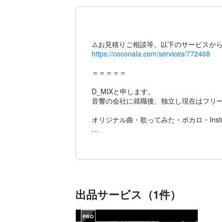
https://coconala.com/services/772468
＝＝＝＝＝

D_MIXと申します。

音響の会社に就職後、独立し現在はフリー
オリジナル曲・歌ってみた・ボカロ・Instr
何卒よろしくお願いいたします。

アイコン: P丸様。さま (@p_ma_ru)

＝＝＝＝＝

●主な使用機材

出品サービス（1件）
▽DAW

・Pro Tools Ultimate | HDX
