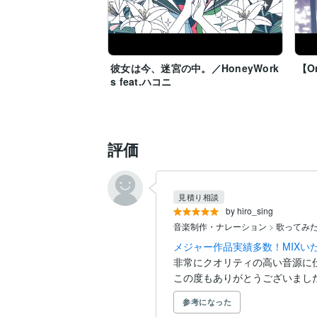
彼女は今、迷宮の中。／HoneyWork
【O
s feat.ハコニ
評価
見積り相談
by hiro_sing
音楽制作・ナレーション
>
歌ってみ
メジャー作品実績多数！MIXい
非常にクオリティの高い音源に仕
この度もありがとうございまし
参考になった