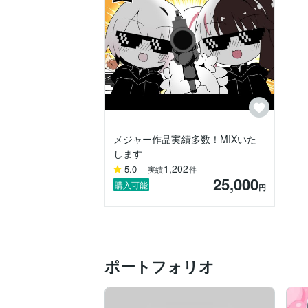
▽ヘッドホン/イヤホン

下記のヘッドホンやイヤホンを所持されて
ご要望や理想のイメージが更に掴みやすく
・Audio technica / ATH-M50x

・FOCAL / CLEAR MG PRO

・FOCAL / LISTEN PRO

・NEUMANN / NDH 30

・NEUMANN / NDH 20

・SENNHEISER / HD650

メジャー作品実績多数！MIXいた
・SENNHEISER / HD480 PRO

します
・SENNHEISER / HD490 PRO

1,202
5.0
実績
件
・SONY / MDR-CD900ST

25,000
・SONY / MDR-7506

購入可能
円
・SONY / MDR-M1ST

・ULTRASONE / Signature MASTER

・Apple / AirPods Pro (第2世代)

・Apple / AirPods Pro (第3世代)

・Apple / EarPods（有線）

ポートフォリオ
・SONY / WF-1000XM6

・SONY / MDR-EX800ST

・RHA / T20

・RHA / MA750
