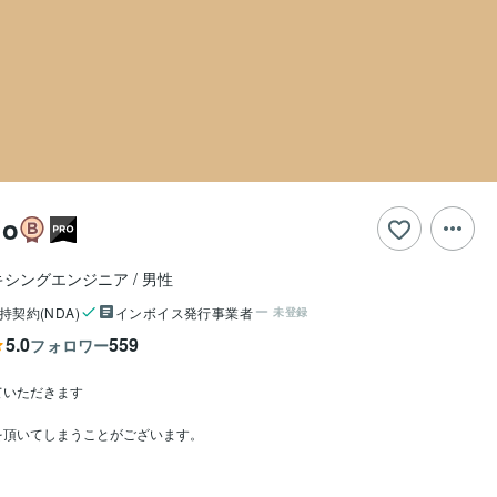
io
キシングエンジニア
男性
持契約(NDA)
インボイス発行事業者
未登録
5.0
559
フォロワー
いただきます

を頂いてしまうことがございます。