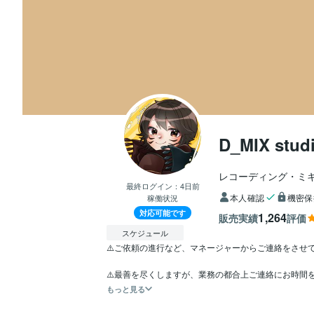
D_MIX stud
レコーディング・ミ
最終ログイン：
4日前
本人確認
機密保
稼働状況
対応可能です
1,264
販売実績
評価
スケジュール
⚠️ご依頼の進行など、マネージャーからご連絡をさせて
⚠️最善を尽くしますが、業務の都合上ご連絡にお時間
もっと見る