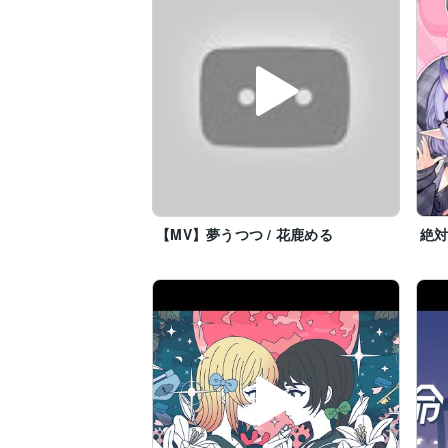
▽モニタースピーカー

・FOCAL / Trio 6 Be Red

・FOCAL / SHAPE TWIN

・NEUMANN / KH80 DSP A W

・ECLIPSE / TD307MK3

▽インターフェイス

・Trinnov / NOVA

・PRISM SOUND / Titan (HDX)

・PRISM SOUND / Callia

・UNIVERSAL AUDIO / APOLLO TWIN X

【MV】夢うつつ / 花鹿める
絶対
・RME / ADI-2 Pro FS R Black Edition