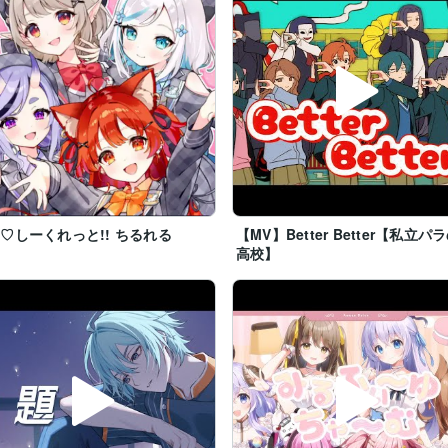
♡しーくれっと!! ちるれる
【MV】Better Better【私立パ
高校】