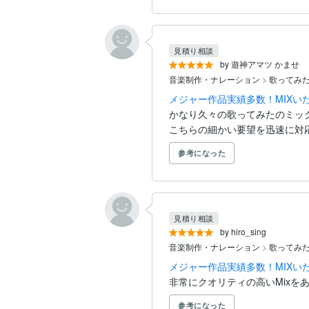
見積り相談
by 遊神アマツ かませ
音楽制作・ナレーション
>
歌ってみ
メジャー作品実績多数！MIXい
かなり久々の歌ってみたのミック
こちらの細かい要望を迅速に対
参考になった
見積り相談
by hiro_sing
音楽制作・ナレーション
>
歌ってみ
メジャー作品実績多数！MIXい
非常にクオリティの高いMixを
参考になった