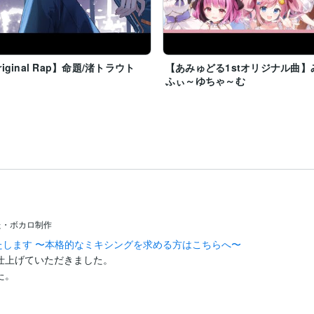
riginal Rap】命題/渚トラウト
【あみゅどる1stオリジナル曲】
ふぃ～ゆちゃ～む
た・ボカロ制作
たします 〜本格的なミキシングを求める方はこちらへ〜
上げていただきました。

た。