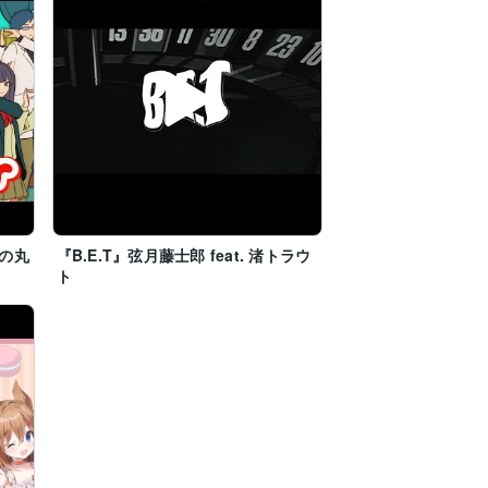
ラの丸
『B.E.T』弦月藤士郎 feat. 渚トラウ
ト