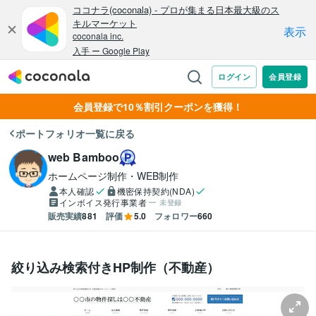
会員登録で10％割引クーポンを獲得！
ポートフォリオ一覧に戻る
web Bamboo
ホームページ制作・WEB制作
本人確認
機密保持契約(NDA)
インボイス発行事業者
未登録
販売実績
881
評価
5.0
フォロワー
660
絞り込み検索付きHP制作（不動産）