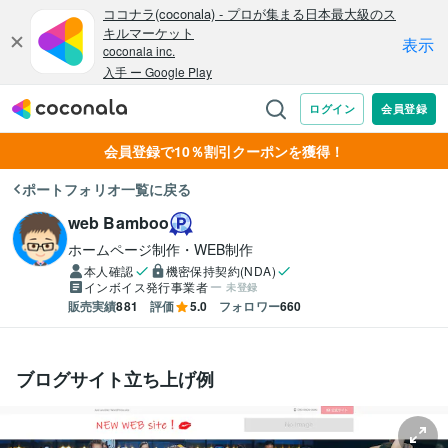
会員登録で10％割引クーポンを獲得！
ポートフォリオ一覧に戻る
web Bamboo
ホームページ制作・WEB制作
本人確認
機密保持契約(NDA)
インボイス発行事業者
未登録
販売実績
881
評価
5.0
フォロワー
660
ブログサイト立ち上げ例