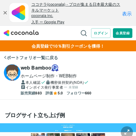
会員登録で10％割引クーポンを獲得！
ポートフォリオ一覧に戻る
web Bamboo
ホームページ制作・WEB制作
本人確認
機密保持契約(NDA)
インボイス発行事業者
未登録
販売実績
883
評価
5.0
フォロワー
660
ブログサイト立ち上げ例