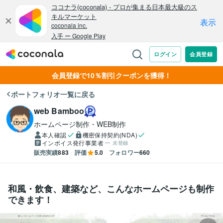
会員登録で10％割引クーポンを獲得！
ポートフォリオ一覧に戻る
web Bamboo
ホームページ制作・WEB制作
本人確認
機密保持契約(NDA)
インボイス発行事業者
未登録
販売実績
883
評価
5.0
フォロワー
660
和風・飲食、建築など、こんなホームページも制作
できます！