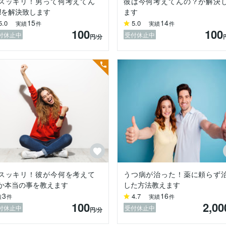
スッキリ！男って何考えてん
彼は今何考えてんの？が解決
⁈を解決致します
ます
15
14
5.0
5.0
実績
件
実績
件
100
100
付休止中
受付休止中
円
/分
番早いです。

。

』

ン・グレイ氏の著書

文で

ように考え方は違うもの。

違いを理解した上で愛し合うことが大切、というものです。

男心を理解したい時に私を活用してください。

ることで

スッキリ！彼が今何を考えて
うつ病が治った！薬に頼らず
ができます。

か本当の事を教えます
した方法教えます
3
16
4.7
績
件
実績
件
100
2,00
送る為に私が全力でサポートさせて頂きますのでお気軽にご相談下さい
付休止中
受付休止中
円
/分