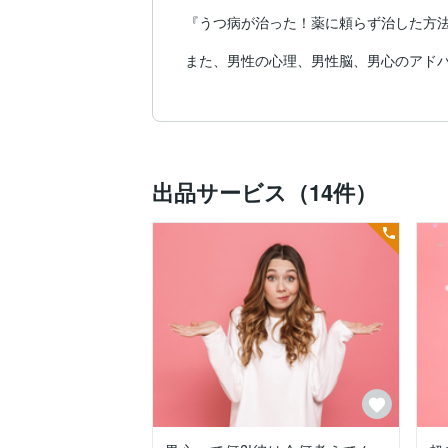
『うつ病が治った！薬に頼らず治した方法
また、男性の心理、男性脳、男心のアドバ
『男って何考えてんの？が解決します』

『彼と復縁する１番ベストな復縁方法教え
を提供しています。

出品サービス（14件）
うつ病の症状は人によって違うかもしれ
り頭に浮かび不眠症にもなり大変辛いもの
ですが私は完治しています。薬にも頼らず
分でも信じられないくらい元気で妻と子供
・現在うつ病を患っておられる方

・ご家族や恋人にうつ病を患ってるおられ
うつ病経験者の私だからこそお答え出来る
また、『男って何考えてるの？』

そう思うときありませんか？
