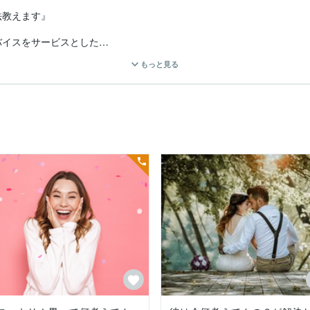
教えます』

イスをサービスとした

もっと見る
ます』

ませんが私の場合は強い不安感・強い恐怖感・パニック・自殺願望が芽
でした

治りました。(薬に依存してしまうのではないかという恐怖心があった
達と楽しく暮らしています。

る方

ことがあると思うのでうつ病に関することで何か聞きたいことがあれば