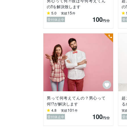
男心って何?!彼は今何考えてん
超
の⁈を解決致します
の
・彼氏のメールの返信が遅いのなんで？

15
5.0
実績
件
・彼と復縁する効果的な方法は？

100
・男性の結婚願望って？

受付休止中
受
円
/分
・男性の愛情表現について

男の気持ちを知りたいなら男に聞くのが一
なぜなら男と女とでは脳の構造が違うから
『男は火星から、女は金星からやってきた
この言葉はアメリカ人カウンセラー、ジョ
”ベストパートナーになるために”の中の一
男と女というのは別の星の住人であるかの
だからベストパートナーになる為にはその
このことから男性の思考・行動パターン、
男女の思考・行動パターンの違いを理解す
男って何考えてんの？男心って
超
感情のずれによるすれ違いを解消すること
何!?が解決します
る
101
4.8
実績
件
実
100
うつや恋愛の悩みを解消し楽しい人生を
受付休止中
受
円
/分