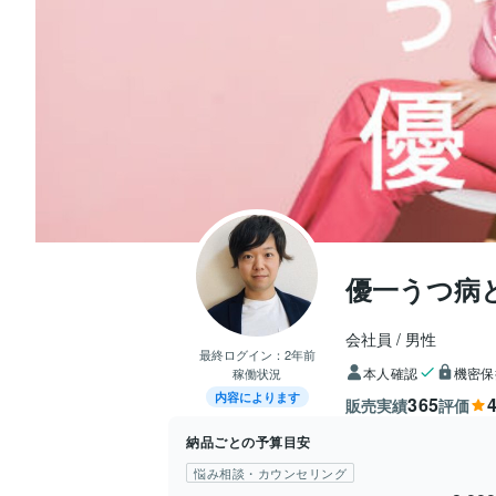
優一うつ病
会社員
男性
最終ログイン：
2年前
本人確認
機密保
稼働状況
内容によります
365
4
販売実績
評価
納品ごとの予算目安
悩み相談・カウンセリング