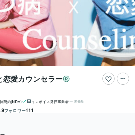
と恋愛カウンセラー
持契約(NDA)
インボイス発行事業者
未登録
.9
111
フォロワー