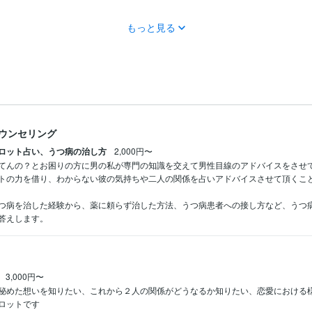
もっと見る
ウンセリング
ロット占い、うつ病の治し方
2,000円〜
てんの？とお困りの方に男の私が専門の知識を交えて男性目線のアドバイスをさせて
トの力を借り、わからない彼の気持ちや二人の関係を占いアドバイスさせて頂くこと
つ病を治した経験から、薬に頼らず治した方法、うつ病患者への接し方など、うつ
3,000円〜
秘めた想いを知りたい、これから２人の関係がどうなるか知りたい、恋愛における
ロットです
