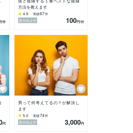
し
彼と復縁する１番ベストな復縁
方法を教えます
67
4.9
実績
件
100
受付休止中
円
/分
円
/分
治
男って何考えてるの？が解決し
ます
74
5.0
実績
件
0
3,000
ね。
受付休止中
円
円