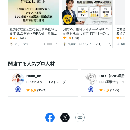
魅力的で宣伝になる記事を執筆し
月間25万獲得ライター※1がSEO
ご希望の
ます SEO対策・WP入稿・画像選
記事を執筆します 1文字1円の低
希望の記
定無料・ジャンル不問
価格！WP入稿無料！記事数・文
4.9
(149)
5.0
(330)
4.7
(11
字数自由！
3,000
20,000
アリーファ
乱太郎 SEOライター
円
円
関連する人気プロ人材
Hana_aff
DAX【SNS運用代..
SEOマスター・FXトレーダー
SNS運用代行・マー
5.0
(3574)
4.9
(1179)