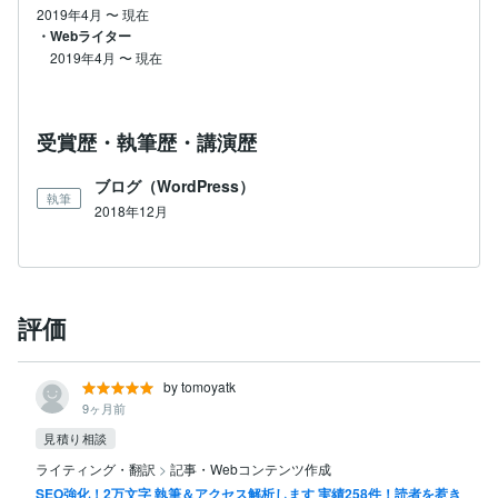
2019年4月
〜
現在
・Webライター
2019年4月
〜
現在
受賞歴・執筆歴・講演歴
ブログ（WordPress）
執筆
2018年12月
評価
by tomoyatk
9ヶ月前
見積り相談
ライティング・翻訳
>
記事・Webコンテンツ作成
SEO強化！2万文字 執筆＆アクセス解析します 実績258件！読者を惹き