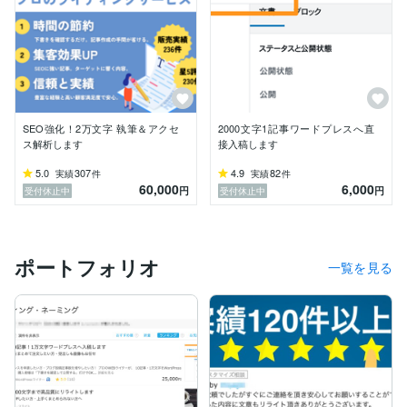
ニング 毎日　他多数

※自サイトのキーワードです。クライアントの情報は機
密保持契約（NDA）の関係でお教えできません。
SEO強化！2万文字 執筆＆アクセ
2000文字1記事ワードプレスへ直
ス解析します
接入稿します
5.0
307
4.9
82
実績
件
実績
件
60,000
6,000
円
円
受付休止中
受付休止中
ポートフォリオ
一覧を見る