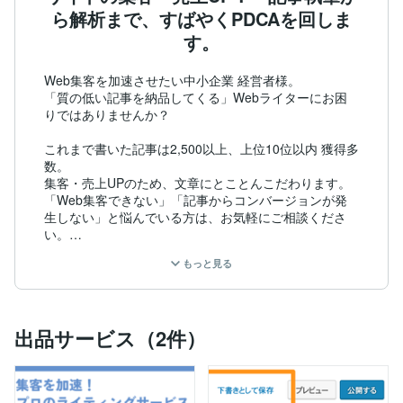
ら解析まで、すばやくPDCAを回しま
す。
Web集客を加速させたい中小企業 経営者様。

「質の低い記事を納品してくる」Webライターにお困
りではありませんか？

これまで書いた記事は2,500以上、上位10位以内 獲得多
数。

集客・売上UPのため、文章にとことんこだわります。

「Web集客できない」「記事からコンバージョンが発
生しない」と悩んでいる方は、お気軽にご相談くださ
い。

もっと見る
【実績】

・ココナラ販売実績： 600件以上　最新の評価を見る：
https://coconala.com/users/1066713/reviews
・ココナラ内ライティング・ネーミングカテゴリ　1位
出品サービス（2件）
獲得済み（4,160件中）

・記事執筆：2,500件以上

・10位以内の獲得キーワード：ひらがなで書くべき漢
字 / 校正 本 おすすめ / 文章作成アプリ / 文章力 トレー