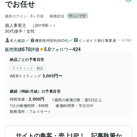
でお任せ
最終ログイン：
8ヶ月前
稼働状況
忙しいです
個人事業主　（2019年～）
30代後半
女性
本人確認
機密保持契約(NDA)
インボイス発行事業者
未登録
670
5.0
424
販売実績
評価
フォロワー
納品ごとの予算目安
ライティング・翻訳
3,000円〜
WEBライティング
継続（時給/月給）の予算目安
2,000円
時間単価：
1週間の稼働日数：
週5日以上
1日の稼働時間：
8時間
稼働時間帯：
平日日中
勤務場所：
フルリモート
サイトの集客・売上UP！ 記事執筆か