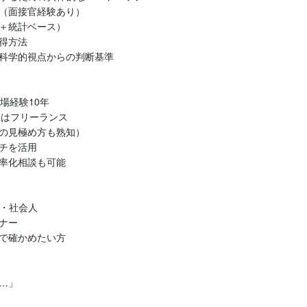
（面接官経験あり）

＋統計ベース）

方法

科学的視点からの判断基準

経験10年

在はフリーランス

の見極め方も熟知）

チを活用

率化相談も可能

・社会人

ー

で確かめたい方

」
