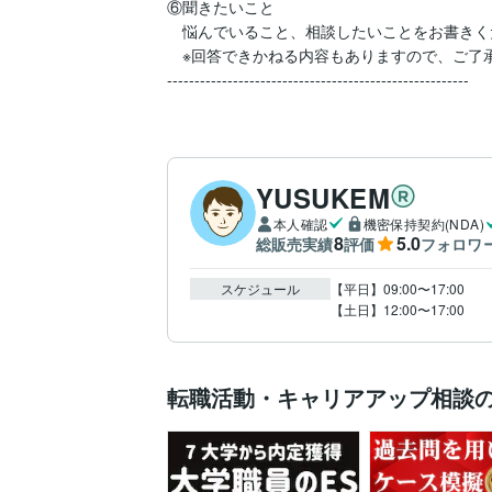
⑥聞きたいこと

　悩んでいること、相談したいことをお書きく
　※回答できかねる内容もありますので、ご了承
-------------------------------------------------------
YUSUKEM
本人確認
機密保持契約(NDA)
8
5.0
総販売実績
評価
フォロワ
スケジュール
【平日】09:00〜17:00

【土日】12:00〜17:00
転職活動・キャリアアップ相談