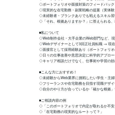
◇ポートフォリオや面接対策のフィードバック
◇現実的な在宅勤務・副業戦略の提案（実体験
◇未経験者・ブランクありでも戦えるスキル習得
◇「それ、根拠ありますか？」に答えられる、
■私について

◇Web制作会社・大手企業のWeb部門など、現場
◇Webデザイナーとして3回正社員転職 → 現
◇面接官として採用経験あり（ポートフォリオ
◇日々の仕事改善や意思決定に科学的アプロー
◇キャリア相談だけでなく、仕事術や学習の効
■こんな方におすすめ！

◇未経験からWeb業界に挑戦したい学生・主婦
◇フリーランスや在宅勤務を目指す現職デザイナ
◇自分のやり方が合っているか「確かな根拠」
■ご相談内容の例

◇「このポートフォリオで内定が取れるか不安…
◇「在宅勤務の現実的なルートって？」
