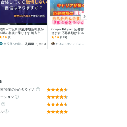
民間→市役所|現役市役所職員が
Conpact&Inpact!応募書類を輝か
公務員からの転
転職の相談に乗ります 地方市役
せます 応募書類は未来の設計図⭐️
職）ご相談のり
所の仕事・制度を現場目線でなん
面接に強い書類を作ります⭐丸投
員にお気軽お悩
5.0
(1)
5.0
(119)
5.0
(15)
でも解説します
げ可
3,000
2,500
市役所への転職サポート（一社）cycle
たけのこ＠こころの地図屋
バラン＠元公務員サ
円
/30分
円
価
容/提案のわかりやすさ
ケーション
ィ
ール