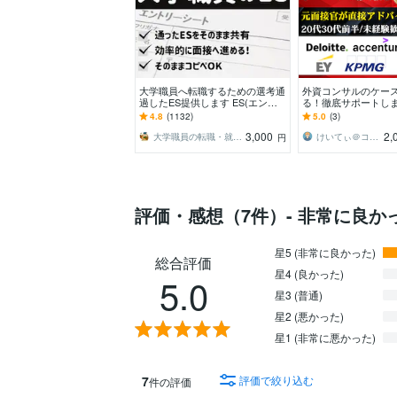
大学職員へ転職するための選考通
外資コンサルのケー
過したES提供します ES(エント
る！徹底サポートします
リーシート)通過が大学職員への
0代前半／未経験・I
4.8
(1132)
5.0
(3)
転職活動のカギ！
接官による模擬面接
3,000
2,
大学職員の転職・就活フクロウES面接対策
けいてぃ＠コンサル転職アドバイザー
円
評価・感想（7件）- 非常に良か
星5 (非常に良かった)
総合評価
星4 (良かった)
5.0
星3 (普通)
星2 (悪かった)
星1 (非常に悪かった)
7
評価で絞り込む
件の評価