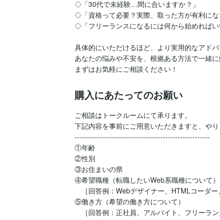
◇「30代で未経験…間に合いますか？」

◇「資格って必要？実際、取った方が有利になる
◇「フリーランスになるには何から始めればいい
具体的にいただけるほど、より実用的なアドバ
あなたの悩みや不安を、根拠ある方法で一緒に
まずはお気軽にご相談ください！
購入にあたってのお願い
ご相談はトークルームにて承ります。

下記内容を事前にご用意いただきますと、やり
-------------------------------------------------------

①年齢

②性別

③お住まいの県

④希望職種（転職したいWeb系職種について）

　［回答例：Webデザイナー、HTMLコーダー
⑤働き方（希望の働き方について）

　［回答例：正社員、アルバイト、フリーラン