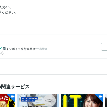
ださい。

ください。

インボイス発行事業者
未登録
3
ー
の関連サービス