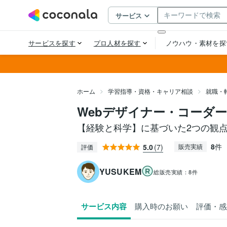
ホーム
学習指導・資格・キャリア相談
就職・
Webデザイナー・コーダ
【経験と科学】に基づいた2つの観
8
件
5.0
(7)
販売実績
評価
YUSUKEM
総販売実績：
8件
サービス内容
購入時のお願い
評価・感