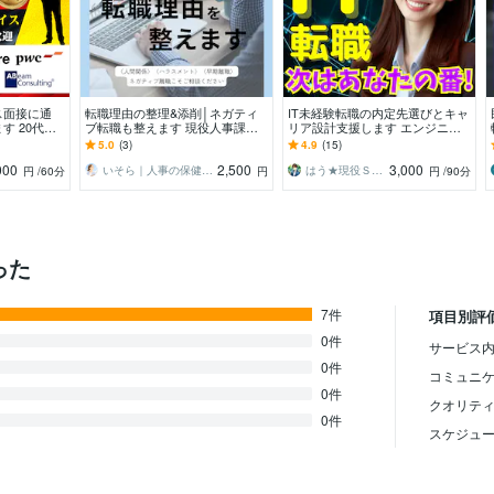
ス面接に通
転職理由の整理&添削│ネガティ
IT未経験転職の内定先選びとキャ
 20代・3
ブ転職も整えます 現役人事課長
リア設計支援します エンジニ
T人材／元面
が否定せず、話せる言葉を一緒に
ア、デザイナー未経験者が後悔・
5.0
(3)
4.9
(15)
見つけます
失敗しないよう道案内！
000
2,500
3,000
いそら｜人事の保健室（キャリアサポート）
はう★現役ＳＥ・電子書籍の表紙デザイナー
円
/60分
円
円
/90分
った
7件
項目別評
0件
サービス内
0件
コミュニ
0件
クオリテ
0件
スケジュ