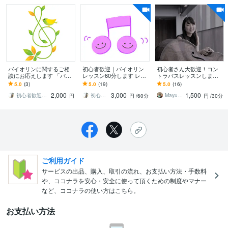
バイオリンに関するご相
初心者歓迎｜バイオリン
初心者さん大歓迎！コン
談にお応えします 「バイ
レッスン60分します レッ
トラバスレッスンします
オリン演奏や指導方法の
スン＋ご相談など、ゆっ
ご自宅からお気軽に！楽
5.0
(3)
5.0
(19)
5.0
(16)
感想が欲しいなども大歓
たり学びたい方へ
しい時間を共有しましょ
2,000
3,000
1,500
迎！」
う♪
初心者歓迎｜自由なヴァイオリンレッスン
初心者歓迎｜自由なヴァイオリンレッスン
Mayubass
円
円
/60分
円
/30分
ご利用ガイド
サービスの出品、購入、取引の流れ、お支払い方法・手数料
や、ココナラを安心・安全に使って頂くための制度やマナー
など、ココナラの使い方はこちら。
お支払い方法