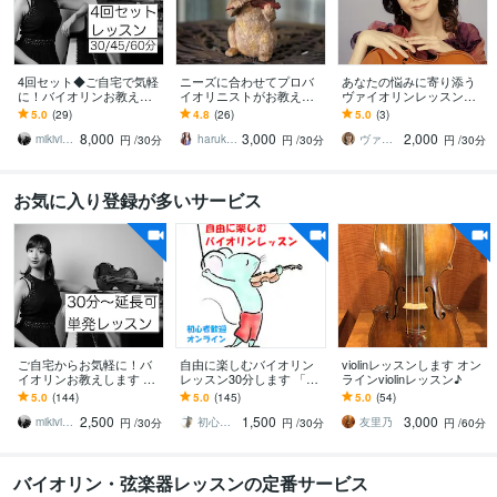
4回セット◆ご自宅で気軽
ニーズに合わせてプロバ
あなたの悩みに寄り添う
に！バイオリンお教えし
イオリニストがお教えし
ヴァイオリンレッスンし
ます 基礎から音楽的表現
ます 痒いところに手の届
ます 40年以上の指導経験
5.0
(29)
4.8
(26)
5.0
(3)
までじっくりと丁寧に、
くレッスンを！初心者か
／試験・コンクール対策
8,000
3,000
2,000
そして楽しく♪
ら上級者まで♪
／大人子ども歓迎
mikiviolin
harukaviolin
ヴァイオリンクラスMari♪
円
/30分
円
/30分
円
/30分
お気に入り登録が多いサービス
ご自宅からお気軽に！バ
自由に楽しむバイオリン
violinレッスンします オン
イオリンお教えします 基
レッスン30分します 「バ
ラインviolinレッスン♪
礎から音楽的表現までじ
イオリン楽しい！」とい
5.0
(144)
5.0
(145)
5.0
(54)
っくりと丁寧に、そして
う時間をご提供します
2,500
1,500
3,000
楽しく♪
mikiviolin
初心者歓迎｜自由なヴァイオリンレッスン
友里乃
円
/30分
円
/30分
円
/60分
バイオリン・弦楽器レッスンの定番サービス