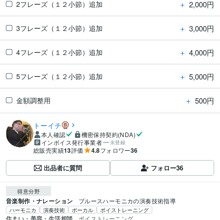
＋
2,000円
2フレーズ（１２小節）追加
＋
3,000円
3フレーズ（１２小節）追加
＋
4,000円
4フレーズ（１２小節）追加
＋
5,000円
5フレーズ（１２小節）追加
＋
500円
金額調整用
トーイチ
本人確認
機密保持契約(NDA)
インボイス発行事業者
未登録
総販売実績
13
評価
4.8
フォロワー
36
出品者に質問
フォロー
36
得意分野
音楽制作・ナレーション
ブルースハーモニカの演奏技術指導
ハーモニカ
演奏技術
ボーカル
ボイストレーニング
住まい・美容・生活相談
ボイストレーニング