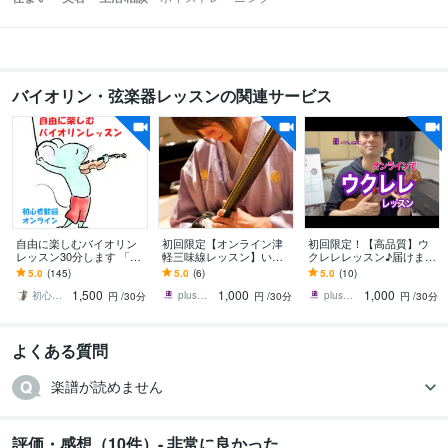
バイオリン・弦楽器レッスンの関連サービス
自由に楽しむバイオリン
初回限定【オンライン津
初回限定！【高品質】ウ
レッスン30分します 「バ
軽三味線レッスン】いた
クレレレッスン♪届けます
イオリン楽しい！」とい
します 現役プロミュージ
スタジオ直営！音楽は習
5.0
(145)
5.0
(6)
5.0
(10)
う時間をご提供します
シャンによるオーダーメ
いに"行かない"好きな所で
1,500
1,000
1,000
イドレッスン！
受ける時代♪
初心者歓迎｜自由なヴァイオリンレッスン
plusmusic online
plusmusic online
円
/30分
円
/30分
円
/30分
よくある質問
楽譜が読めません
評価・感想（10件）- 非常に良かった