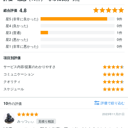
4.8
総合評価
星5 (非常に良かった)
9件
星4 (良かった)
0件
星3 (普通)
1件
星2 (悪かった)
0件
星1 (非常に悪かった)
0件
項目別評価
サービス内容/提案のわかりやすさ
コミュニケーション
クオリティ
スケジュール
10
評価で絞り込む
件の評価
2023年11月21日
みっつぃぃ
見積り相談