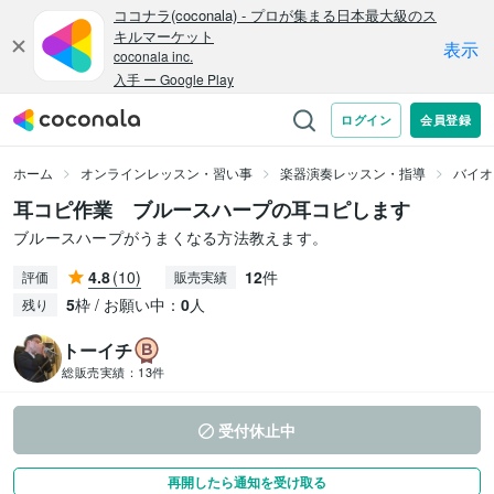
ホーム
オンラインレッスン・習い事
楽器演奏レッスン・指導
バイオ
耳コピ作業 ブルースハープの耳コピします
ブルースハープがうまくなる方法教えます。
4.8
(10)
12
件
評価
販売実績
5
枠 / お願い中：
0
人
残り
トーイチ
総販売実績：
13件
受付休止中
再開したら通知を受け取る