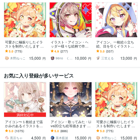
可愛さに極振りしたイラ
イラスト・アイコン・ヘ
アイコン、一枚絵☆立ち
ストを制作いたします ★
ッダー様々な絵柄で作成
絵、目を引くイラスト描
商用利用＆二次利用込
します 商用可！似顔絵・
きます イリアム、サム
5.0
(775)
4.9
(277)
5.0
(337)
み！ミニキャラは小物２
ブログ・インスタ・動画
ネ、live2D、YouTube、歌
15,000
10,000
13,000
点まで無料！★
配信サムネ等用途様々！
ってみたも
木野ねっこ
96no くろの
三笠える
円
円
円
お気に入り登録が多いサービス
満枠対応中
アイコン〜１枚絵まで温
アイコン・歌ってみた・Li
可愛さに極振りしたイラ
かみのあるイラストを描
ve2D立ち絵等描きます ち
ストを制作いたします ★
きます ★ココナラ自体が
びキャラや配信用イラス
商用利用＆二次利用込
5.0
(1075)
5.0
(886)
5.0
(775)
初めての方も、お気軽に
ト等、幅広く制作してい
み！ミニキャラは小物２
4,500
15,000
15,000
ご相談ください♪★
ます！
点まで無料！★
黒豆ちゃ
茶木藍波
木野ねっこ
円
円
円