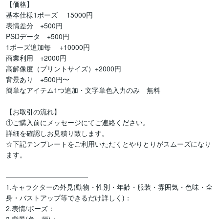
【価格】

基本仕様1ポーズ　 15000円

表情差分　+500円

PSDデータ　+500円

1ポーズ追加毎　 +10000円

商業利用　+2000円

高解像度（プリントサイズ）+2000円

背景あり　+500円〜

簡単なアイテム1つ追加・文字単色入力のみ　無料

【お取引の流れ】

①ご購入前にメッセージにてご連絡ください。

詳細を確認しお見積り致します。

☆下記テンプレートをご利用いただくとやりとりがスムーズになり
ます。

————————————

1.キャラクターの外見(動物・性別・年齢・服装・雰囲気・色味・全
身・バストアップ等できるだけ詳しく)：

2.表情/ポーズ：
