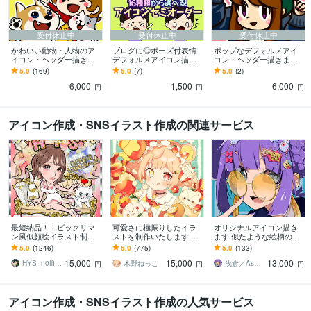
受付休止中
受付休止中
受付休止中
かわいい動物・人物のア
ブログに◎ポーズ付表情
ポップなデフォルメアイ
イコン・ヘッダー描きま
デフォルメアイコン描き
コン・ヘッダー描きます
す ブログにも◎アフター
ます 16種類から選べる♪
高品質！目を引くポップ
5.0
(169)
5.0
(7)
5.0
(2)
フォロー有！高品質なデ
セミオーダーで安い！速
なイラストはお任せくだ
6,000
1,500
6,000
フォルメ絵を提供！
い！高品質！
さい♪
円
円
円
アイコン作成・SNSイラスト作成の関連サービス
最短納品！！ビックリマ
可愛さに極振りしたイラ
オリジナルアイコン描き
ン風似顔絵イラスト制作
ストを制作いたします ★
ます 似たような絵柄のア
します アイコンやデジタ
商用利用＆二次利用込
イコンは嫌だなぁ…と思
5.0
(1246)
5.0
(775)
5.0
(133)
ルギフトに！シール印刷
み！ミニキャラは小物２
いませんか？
15,000
15,000
13,000
の対応も可能です！
点まで無料！★
HYS_n0fficial
木野ねっこ
浅倉／Asakura
円
円
円
アイコン作成・SNSイラスト作成の人気サービス