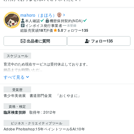
mahoro（まほろ）
本人確認
機密保持契約(NDA)
インボイス発行事業者
未登録
総販売実績
187
評価
5.0
フォロワー
135
出品者に質問
フォロー
135
スケジュール
育児中のため現在サービスは受付休止しております。

納品までお時間いただ...
すべて見る
受賞歴
青少年美術展　書道部門金賞　「おくやまに」
資格・検定
臨床検査技師
取得年 : 2012年
ビジネス・クリエイティブツール
Adobe Photoshop:15年
ペイントツールSAI:10年