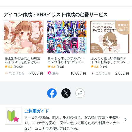
アイコン作成・SNSイラスト作成の定番サービス
修正無料◎ふわふわ可愛
目を引くオリジナルアイ
ふんわり優しい手描きア
いイラストをお届けしま
コン制作します グッズ制
イコンお描きします SNS
す X、YouTube、グッズな
作用イラストやキャラク
で好印象♪ 親しみやすい
5.0
(1083)
5.0
(182)
5.0
(460)
ど様々な用途で使用可能
ターデザインもお任せく
似顔絵アイコンお描きし
7,000
10,000
2,000
です◎
ださい！
ます◎
てまりまろ
麦茶
こたにしお
円
円
円
ご利用ガイド
サービスの出品、購入、取引の流れ、お支払い方法・手数料
や、ココナラを安心・安全に使って頂くための制度やマナー
など、ココナラの使い方はこちら。