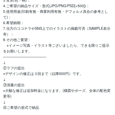
3.背景(色・柄)：

4.ご希望の納品サイズ・形式(JPG/PNG/PSD[+500])：

5.使用用途(印刷有無・商業利用有無・デフォルメ具合の参考とし
て)：

6.希望納期：

7.当方のココナラやSNS上でのイラストの掲載可否（SAMPLE表示
有）：

8.その他ご要望：

　※イメージ写真・イラスト等ございましたら、できる限りご提示
をお願いします。

————————————

↓

②ラフの提出

※デザインの修正は３回まで（以降500円）です。

↓

③清書の提出

※大幅な修正は追加料金になります。(構図やポーズ、全体の配色変
更等)

↓

④ご希望の形式で納品
