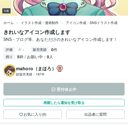
1/4
ホーム
イラスト作成・漫画制作
アイコン作成・SNSイラスト作成
きれいなアイコン作成します
SNS・ブログ等、あなただけのきれいなアイコン作成します！
-
0
件
評価
販売実績
5
枠 / お願い中：
0
人
残り
mahoro（まほろ）
総販売実績：
187件
受付休止中
再開したら通知を受け取る
お気に入り(5)
出品者に質問