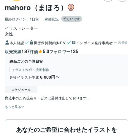
mahoro（まほろ）
最終ログイン：
1日前
稼働状況
忙しいです
イラストレーター
女性
本人確認
機密保持契約(NDA)
インボイス発行事業者
未登録
187
5.0
135
販売実績
評価
フォロワー
納品ごとの予算目安
イラスト作成・漫画制作
6,000円〜
各種イラスト作成
スケジュール
育児中のため現在サービスは受付休止しております...
もっと見る
あなたのご希望に合わせたイラストを