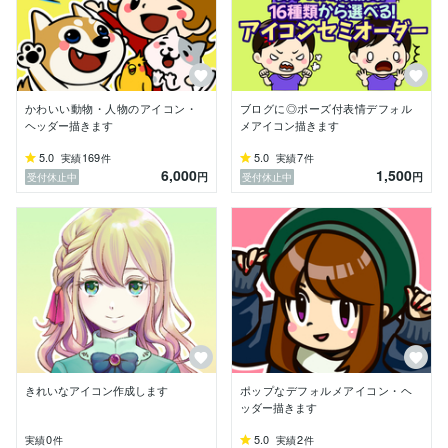
関する研究）→大手食品会社勤務（品質管理・開発・組
合本部役員）→イラストレーター/二児の母

【受賞歴】

社会人:改善活動発表　2017年最優秀賞・2018年優秀賞

大学:卒業論文発表　最優秀賞

かわいい動物・人物のアイコン・
ブログに◎ポーズ付表情デフォル
高校:青少年美術展　書道部門　金賞

ヘッダー描きます
メアイコン描きます
中学:TOMIICHI造形コンクール　グランプリ

5.0
169
5.0
7
実績
件
実績
件
6,000
1,500
ーーーーーーーーーーーーーーーーーーーーーーーーー

円
円
受付休止中
受付休止中
【2019年11月1日】

ココナラ出品から約4カ月、

プラチナランクをいただきました！

ご依頼いただいた皆様に心より感謝申し上げます( ;∀;)

これからもお客様にご満足いただけるイラストを作成で
きるよう１点１点心を込めて頑張りますので、どうぞよ
ろしくお願いいたします。

ーーーーーーーーーーーーーーーーーーーーーーーーー

【2019年10月1日】

ココナラ出品から約3カ月、

レギュラーからゴールドランクに急成長しました！

きれいなアイコン作成します
ポップなデフォルメアイコン・ヘ
ひとえにご依頼いただいた皆様のおかげです。心より感
ッダー描きます
謝申し上げます。

0
5.0
2
実績
件
実績
件
これからもお客様にご満足いただけるイラストを作成で