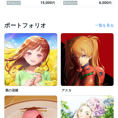
15,000
6,000
円
円
受付休止中
受付休止中
きるよう１点１点心を込めて頑張りますので、どうぞよ
ポートフォリオ
一覧を見る
菜の花畑
アスカ