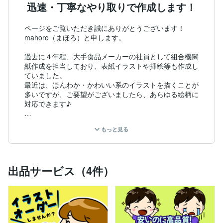
迅速・丁寧なやり取りで作成します！
ページをご覧いただき誠にありがとうございます！

mahoro（まほろ）と申します。

過去に４年程、大手食品メーカーの社員として組合機関
紙作成を担当しており、表紙イラストや挿絵等も作成し
ていました。

最近は、ほんわか・かわいい系のイラストを描くことが
多いですが、ご要望がございましたら、あらゆる絵柄に
対応できます♪

迅速・丁寧な対応を心がけております。

もっと見る
お気軽にメッセージください！

よろしくお願いいたします。

【取得資格】

出品サービス（4件）
・寒玉書道会　初等部教師免許　（書道の先生の免許で
す♪）

・臨床検査技師

【略歴】

国立大大学院卒（医学部保健学科・脳神経系の細胞死に