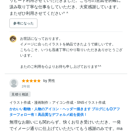
リピート利用させていただきました。こちらの意図を的確に
汲み取り丁寧な仕事をしていただき、大変感謝しています。
またぜひ利用させてください^ ^
参考になった
お世話になっております。

イメージに合ったイラストを納品できたようで嬉しいです。

こちらこそ、いつも迅速丁寧にやり取りいただきありがとうござ
います。

またのご利用を心よりお待ち申し上げております^^
by 男性
2年前
見積り相談
イラスト作成・漫画制作
>
アイコン作成・SNSイラスト作成
かわいい動物・人物のアイコン・ヘッダー描きます ブログにも◎アフ
ターフォロー有！高品質なデフォルメ絵を提供！
無理なお願いにも関わらず、快くお引き受けいただき、一発
でイメージ通りに仕上げていただいてもう感謝のみです。ma