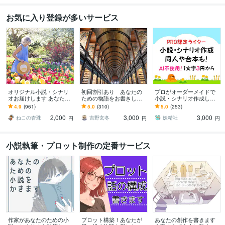
お気に入り登録が多いサービス
オリジナル小説・シナリ
初回割引あり あなたの
プロがオーダーメイドで
オお届けします あなたの
ための物語をお書きしま
小説・シナリオ作成しま
物語を形に！小説で夢を
す 300件以上の実績 受賞
す 夢小説、短編小説、プ
4.9
(961)
5.0
(310)
5.0
(253)
叶えるヒーリングメソッ
経験あり どんな文章でも
ロット、シナリオ、同
2,000
3,000
3,000
ド
OK
人、台本作成も！
ねこの杏珠
吉野玄冬
妖精社
円
円
円
小説執筆・プロット制作の定番サービス
作家があなたのための小
プロット構築！あなたが
あなたの創作を書きます