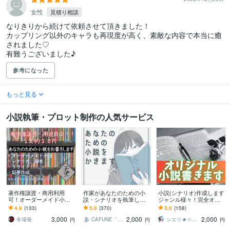
女性
見積り相談
なりきりから続けて依頼させて頂きました！

カップリング以外のキャラも再現度が高く、素敵な内容で本当に癒
されました♡

有難うございました♪
参考になった
もっと見る
小説執筆・プロット制作の人気サービス
著作権譲渡・商用利用
作家があなたのための小
小説(シナリオ)作成します
可！オーダーメイド小説
説・シナリオを執筆しま
ジャンル様々！完全オリ
書きます 小説、シナリ
す ✴︎実績300以上✴︎小説・
ジナルから夢小説までO
4.9
(133)
5.0
(370)
5.0
(158)
オ、リライト、記事作
シナリオ・プロット執筆
K！
3,000
2,000
2,000
成。純文学からラノベま
いたします
冬場蚕
CAFUNE「カフネ」
シエリ★☆web·シナリオライター
円
円
円
で！