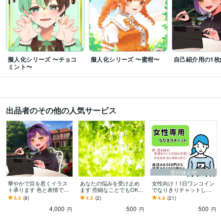
擬人化シリーズ 〜チョコ
擬人化シリーズ 〜蜜柑〜
自己紹介用の1枚
ミント〜
出品者のその他の人気サービス
受付休止中
華やかで目を惹くイラス
あなたの悩みを受け止め
女性向け！1日ワンコイン
ト承ります 色と表情で魅
ます 些細なことでもOK。
でなりきりチャットしま
せる、貴方だけの特別な
どんな悩みでも、吐き出
す 小説家が、推しとの会
5.0
(8)
4.5
(2)
4.8
(21)
一枚をお作りします❁⃘
して。
話を叶えます♪
4,000
500
500
円
円
円