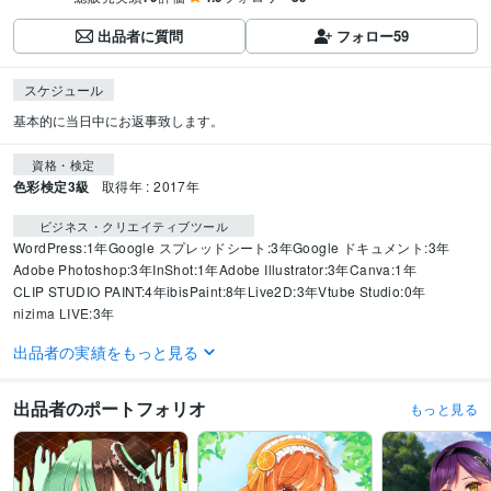
出品者に質問
フォロー
59
スケジュール
基本的に当日中にお返事致します。
資格・検定
色彩検定3級
取得年 : 2017年
ビジネス・クリエイティブツール
WordPress:1年
Google スプレッドシート:3年
Google ドキュメント:3年
Adobe Photoshop:3年
InShot:1年
Adobe Illustrator:3年
Canva:1年
CLIP STUDIO PAINT:4年
ibisPaint:8年
Live2D:3年
Vtube Studio:0年
nizima LIVE:3年
出品者の実績をもっと見る
得意分野
ライティング・翻訳
小説の執筆やシナリオの作成等
イラスト、アイコン
作成
出品者のポートフォリオ
もっと見る
イラスト
漫画
アイコン
小説
シナリオ
語学力
英語
日常会話レベル