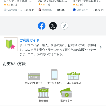
説・シナリオを執筆しま
思い描く物語を形にしま
文字の中で自由に動く、
す ✴︎実績300以上✴︎小説・
す あなたのイメージを文
あなたの創作の手助けを
5.0
(370)
4.8
(11)
5.0
(1)
シナリオ・プロット執筆
章で筋立て（構成）して
2,000
10,000
2,000
いたします
ストーリーにしよう
CAFUNE「カフネ」
赤堀堂馬
隠世にんち
円
円
円
ご利用ガイド
サービスの出品、購入、取引の流れ、お支払い方法・手数料
や、ココナラを安心・安全に使って頂くための制度やマナー
など、ココナラの使い方はこちら。
お支払い方法