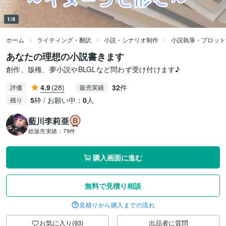
1/4
ホーム
ライティング・翻訳
小説・シナリオ制作
小説執筆・プロット
あなたの理想の小説書きます
創作、版権、夢小説やBLGLなど問わず受け付けます♪
4.9
(28)
32
件
評価
販売実績
5
枠 / お願い中：
0
人
残り
藍川李莉亜
総販売実績：
79件
購入画面に進む
無料で見積り相談
見積りから購入までの流れ
お気に入り(93)
出品者に質問