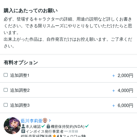
購入にあたってのお願い
必ず、登場するキャラクターの詳細、用途の説明など詳しくお書き
ください。できる限りスムーズにやりとりをしていただけたらと思
います。

出来上がった作品は、自作発言だけはお控え願います。ご了承くだ
さい。
有料オプション
＋
2,000円
追加調整1
＋
4,000円
追加調整2
＋
6,000円
追加調整3
藍川李莉亜
本人確認
機密保持契約(NDA)
インボイス発行事業者
未登録
総販売実績
79
評価
4.9
フォロワー
59