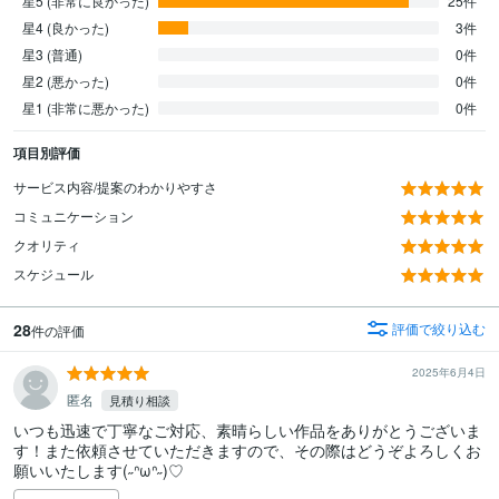
星5 (非常に良かった)
25件
星4 (良かった)
3件
星3 (普通)
0件
星2 (悪かった)
0件
星1 (非常に悪かった)
0件
項目別評価
サービス内容/提案のわかりやすさ
コミュニケーション
クオリティ
スケジュール
28
評価で絞り込む
件の評価
2025年6月4日
匿名
見積り相談
いつも迅速で丁寧なご対応、素晴らしい作品をありがとうございま
す！また依頼させていただきますので、その際はどうぞよろしくお
願いいたします(˶ᐢωᐢ˶)♡