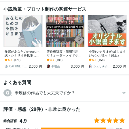
小説執筆・プロット制作の関連サービス
作家があなたのための小
著作権譲渡・商用利用
小説(シナリオ)作成します
説・シナリオを執筆しま
可！オーダーメイド小説
ジャンル様々！完全オリ
す ✴︎実績300以上✴︎小説・
書きます 小説、シナリ
ジナルから夢小説までO
5.0
(370)
4.9
(133)
5.0
(158)
シナリオ・プロット執筆
オ、リライト、記事作
K！
2,000
3,000
2,000
いたします
成。純文学からラノベま
CAFUNE「カフネ」
冬場蚕
シエリ★☆web·シナリオライター
円
円
円
で！
よくある質問
未履修の作品でも大丈夫ですか？
評価・感想（28件）- 非常に良かった
4.9
総合評価