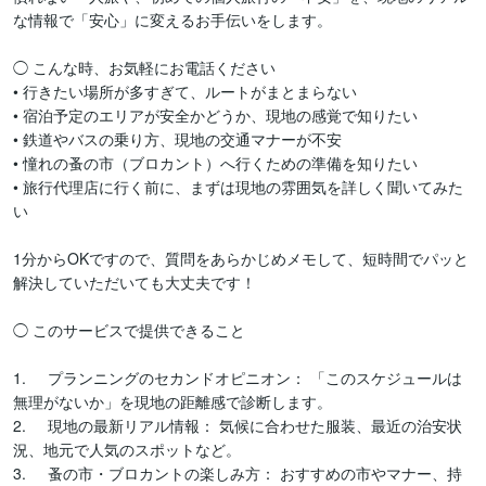
な情報で「安心」に変えるお手伝いをします。

◯ こんな時、お気軽にお電話ください

• 行きたい場所が多すぎて、ルートがまとまらない

• 宿泊予定のエリアが安全かどうか、現地の感覚で知りたい

• 鉄道やバスの乗り方、現地の交通マナーが不安

• 憧れの蚤の市（ブロカント）へ行くための準備を知りたい

• 旅行代理店に行く前に、まずは現地の雰囲気を詳しく聞いてみた
い

1分からOKですので、質問をあらかじめメモして、短時間でパッと
解決していただいても大丈夫です！

◯ このサービスで提供できること

1.	プランニングのセカンドオピニオン： 「このスケジュールは
無理がないか」を現地の距離感で診断します。

2.	現地の最新リアル情報： 気候に合わせた服装、最近の治安状
況、地元で人気のスポットなど。

3.	蚤の市・ブロカントの楽しみ方： おすすめの市やマナー、持