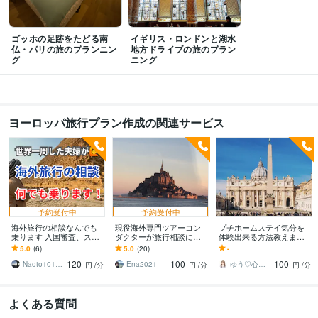
大分県立芸術文化短期大学
語学力
ゴッホの足跡をたどる南
イギリス・ロンドンと湖水
英語
日常会話レベル
仏・パリの旅のプランニン
地方ドライブの旅のプラン
フランス語
日常会話レベル
グ
ニング
ヨーロッパ旅行プラン作成の関連サービス
予約受付中
予約受付中
海外旅行の相談なんでも
現役海外専門ツアーコン
プチホームステイ気分を
乗ります 入国審査、スリ
ダクターが旅行相談にの
体験出来る方法教えます
対策、治安、など何でもO
ります 海外約65ヵ国訪問
民泊の魅力、1人でも大丈
5.0
(6)
5.0
(20)
-
K！
経験がある添乗員が旅行
夫。海外に飛び出そう
120
100
100
相談にお答えします。
Naoto1014aaa
Ena2021
ゆう♡心の整理
円
/分
円
/分
円
/分
よくある質問