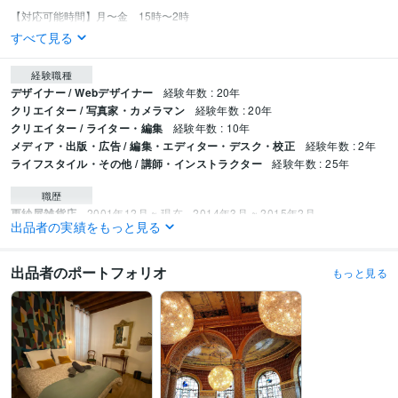
すべて見る
経験職種
デザイナー / Webデザイナー
経験年数 : 20年
クリエイター / 写真家・カメラマン
経験年数 : 20年
クリエイター / ライター・編集
経験年数 : 10年
メディア・出版・広告 / 編集・エディター・デスク・校正
経験年数 : 2年
ライフスタイル・その他 / 講師・インストラクター
経験年数 : 25年
職歴
更紗屋雑貨店
2001年12月 ~ 現在
2014年3月 ~ 2015年2月
出品者の実績をもっと見る
資格・検定
古物商許可
取得年 : 2001年
出品者のポートフォリオ
もっと見る
実用英語技能検定2級
取得年 : 1991年
得意分野
住まい・美容・生活相談
フランス・イギリス買付についての相談
学歴
信州大学
1996年3月 ~ 2000年2月
1994年3月 ~ 1996年2月