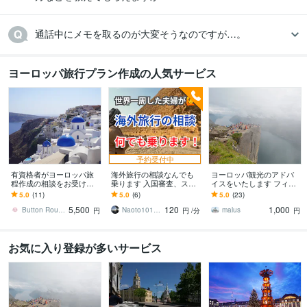
通話中にメモを取るのが大変そうなのですが…。
ヨーロッパ旅行プラン作成の人気サービス
予約受付中
有資格者がヨーロッパ旅
海外旅行の相談なんでも
ヨーロッパ観光のアドバ
程作成の相談をお受けし
乗ります 入国審査、スリ
イスをいたします フィン
ます ヨーロッパ訪問歴20
対策、治安、など何でもO
ランド、ノルウェー、ブ
5.0
(11)
5.0
(6)
5.0
(23)
回以上の私が旅程作成を
K！
ルガリア、ベルリンが専
5,500
120
1,000
サポートします！
門です。
Button Rouge Inc
Naoto1014aaa
malus
円
円
/分
円
お気に入り登録が多いサービス