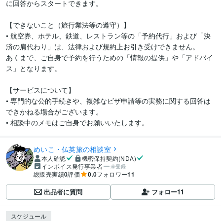
に回答からスタートできます。

【できないこと（旅行業法等の遵守）】

• 航空券、ホテル、鉄道、レストラン等の「予約代行」および「決
済の肩代わり」は、法律および規約上お引き受けできません。

あくまで、ご自身で予約を行うための「情報の提供」や「アドバイ
ス」となります。

【サービスについて】

• 専門的な公的手続きや、複雑なビザ申請等の実務に関する回答は
できかねる場合がございます。

• 相談中のメモはご自身でお願いいたします。
めいこ・仏英旅の相談室
本人確認
機密保持契約(NDA)
インボイス発行事業者
未登録
総販売実績
0
評価
0.0
フォロワー
11
出品者に質問
フォロー
11
スケジュール