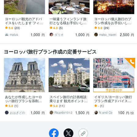
ヨーロッパ観光のアドバ
一味違うフィンランド旅
ヨーロッパ個人旅行のプ
イスをいたします フィン
行となる様お手伝いしま
ラン作成をお手伝いしま
ランド、ノルウェー、ブ
す 観光ツアーに飽きた方
す ヨーロッパ旅行をした
5.0
(23)
4.3
(5)
5.0
(29)
ルガリア、ベルリンが専
へオススメ‼
い方、初めての海外で勇
1,000
1,000
2,500
門です。
気が出ない方へ
malus
ダリオ
mako_travel
円
円
円
ヨーロッパ旅行プラン作成の定番サービス
予約受付中
あなたが作成したヨーロ
スペイン旅行の計画相談
イギリス/ヨーロッパ旅行
ッパ旅行プランを添削し
乗ります 観光ポイント、
プラン作成アドバイスし
ます 欧州14カ国を旅した
日数、持ち物…等々不安
ます イギリス在住者が旅
5.0
(1)
5.0
(11)
-
(1)
留学経験者が快適な旅行
を解消したいあなたへ！
行プラン作成のお手伝い
1,000
1,500
100
プランをご提供！
をします
おはぎどの
Ricardo1012
N and Co
円
円
円
/分