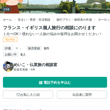
1/10
ホーム
住まい・美容・生活相談
旅行プラン・旅程表の作成
ヨーロッ
フランス・イギリス個人旅行の相談にのります
１分〜OK！慣れない一人旅の悩みや疑問をお聞かせください！
電話相談
-
0
件
評価
販売実績
0
人
お願い中
めいこ・仏英旅の相談室
総販売実績：
0件
電話予約を申込む
お気に入り(2)
出品者に質問