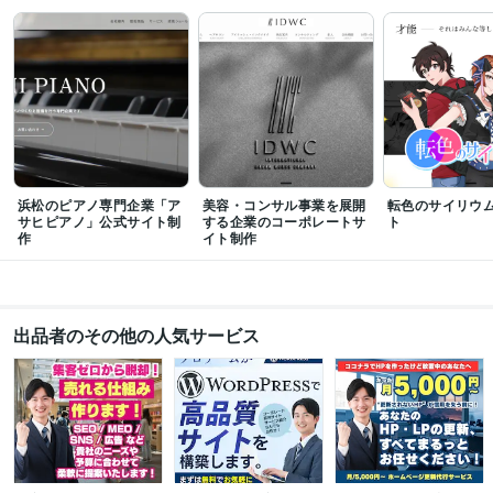
色彩検定2級
プログラミング言語・フレームワーク
CSS:10年
HTML:10年
JavaScript:10年
Ruby:8年
SQL:8年
jQuery:10年
Ruby on Rails:8年
PostgreSQL:8年
ビジネス・クリエイティブツール
STUDIO:4年
WordPress:5年
ペライチ:4年
Google スプレッドシート:10年
Google ドキュメント:10年
Shopify:2年
Google Analytics:5年
Google Tag Manager:5年
Zapier:1年
ChatGPT:2年
Adobe Photoshop:10年
浜松のピアノ専門企業「ア
美容・コンサル事業を展開
転色のサイリウ
Adobe Illustrator:10年
Canva:3年
Figma:3年
Adobe XD:3年
サヒピアノ」公式サイト制
する企業のコーポレートサ
ト
作
イト制作
得意分野
Web制作・HP作成・EC構築
WEBデザイン・コーディング
ECサイト構
築（Shopify）
IT
WEBサイト
デザイン
WordPress
Shopify
rails
ECサイト
出品者のその他の人気サービス