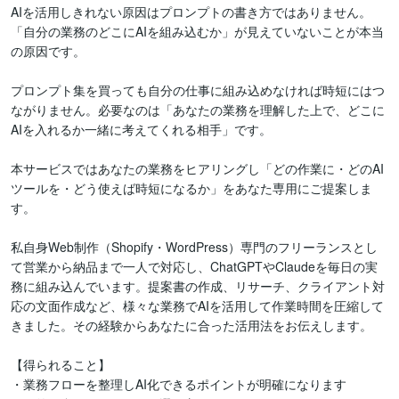
AIを活用しきれない原因はプロンプトの書き方ではありません。
「自分の業務のどこにAIを組み込むか」が見えていないことが本当
の原因です。

プロンプト集を買っても自分の仕事に組み込めなければ時短にはつ
ながりません。必要なのは「あなたの業務を理解した上で、どこに
AIを入れるか一緒に考えてくれる相手」です。

本サービスではあなたの業務をヒアリングし「どの作業に・どのAI
ツールを・どう使えば時短になるか」をあなた専用にご提案しま
す。

私自身Web制作（Shopify・WordPress）専門のフリーランスとし
て営業から納品まで一人で対応し、ChatGPTやClaudeを毎日の実
務に組み込んでいます。提案書の作成、リサーチ、クライアント対
応の文面作成など、様々な業務でAIを活用して作業時間を圧縮して
きました。その経験からあなたに合った活用法をお伝えします。

【得られること】

・業務フローを整理しAI化できるポイントが明確になります
