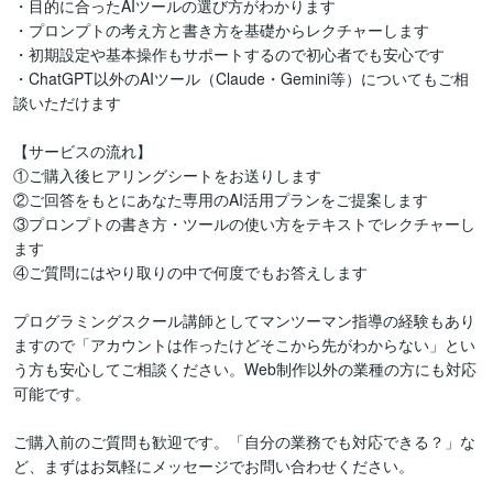
・目的に合ったAIツールの選び方がわかります

・プロンプトの考え方と書き方を基礎からレクチャーします

・初期設定や基本操作もサポートするので初心者でも安心です

・ChatGPT以外のAIツール（Claude・Gemini等）についてもご相
談いただけます

【サービスの流れ】

①ご購入後ヒアリングシートをお送りします

②ご回答をもとにあなた専用のAI活用プランをご提案します

③プロンプトの書き方・ツールの使い方をテキストでレクチャーし
ます

④ご質問にはやり取りの中で何度でもお答えします

プログラミングスクール講師としてマンツーマン指導の経験もあり
ますので「アカウントは作ったけどそこから先がわからない」とい
う方も安心してご相談ください。Web制作以外の業種の方にも対応
可能です。

ご購入前のご質問も歓迎です。「自分の業務でも対応できる？」な
ど、まずはお気軽にメッセージでお問い合わせください。