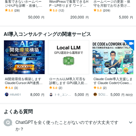
集客できないホームペー
WordPressで集客できるH
ホームページの更新・保
ジやLPを診断・改修しま
P・LP作ります ワードプ
守を月額でお引き受けし
す 高額な作り直しは不
レス制作｜自分で更新で
ます 貴社のWeb担当に。
5.0
(28)
5.0
(12)
5.0
(209)
要。今あるHPを集客でき
きてSEOに強い、公開後
ホームページのかかりつ
50,000
200,000
5,000
る形へリフォーム◎
も伴走
け医が月額で伴走
円
円
円
AI導入コンサルティングの関連サービス
AI開発環境を構築します
ローカルLLM導入可否を
Claude Code導入支援しま
Claude/Cursor/API連携ま
診断します GPU購入前O
す Claude CodeやCowork
で完全セットアップ
K｜PCと用途から現実的
の導入・活用をプロが支
5.0
(3)
5.0
(2)
5.0
(2)
に判断
援
8,000
5,000
5,000
mituki01
トキ_エンジニア
SOU_15
円
円
円
/60分
よくある質問
ChatGPTを全く使ったことがないのですが大丈夫です
か？