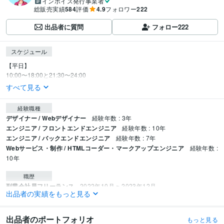
インボイス発行事業者
総販売実績
584
評価
4.9
フォロワー
222
出品者に質問
フォロー
222
スケジュール
【平日】

10:00〜18:00と21:30〜24:00
すべて見る
経験職種
デザイナー / Webデザイナー
経験年数 : 3年
エンジニア / フロントエンドエンジニア
経験年数 : 10年
エンジニア / バックエンドエンジニア
経験年数 : 7年
Webサービス・制作 / HTMLコーダー・マークアップエンジニア
経験年数 :
10年
職歴
副業会社員フリーランス
2022年10月 ~ 2023年12月
出品者の実績をもっと見る
株式会社２ＧＥＯＮＥＴ
2025年5月 ~ 現在
資格・検定
出品者のポートフォリオ
もっと見る
取得年 : 2012年