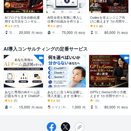
AIブログを完全自動化運
AI司令塔を実務に導入し
Codexを非エンジニア向
用する方法をコンサルし
仕事の仕組みを作ります
けに教えます 1か月間サポ
ます 2か月で21万PV増や
プロジェクト構築から報
ート！初心者でも安心ワ
4.9
(17)
5.0
(21)
5.0
(4)
した実践ノウハウも公開
告・運用まで個別に整え
ークショップ型AIコンサ
20,000
75,000
80,000
ます
ル
賢者企画
中村エミリ
賢者企画
円
/90分
円
/60分
円
/90分
AI導入コンサルティングの定番サービス
あなた専用のAIチーム設
あなたに合うAIを診断し
GPTsとGemsの作り方教
計図を作ります ChatGPT
導入支援します 仕事や目
えます 1か月間サポート！
のプロジェクト・司令
的に合わせて最適なAIを
初心者でも1か月間で実用
5.0
(7)
5.0
(1)
-
(1)
塔・役割を個別設計
選び、サポートします
レベルへ
15,000
1,000
80,000
中村エミリ
かずま│AI副業で月5万稼がせるプロ
賢者企画
円
/60分
円
円
/90分