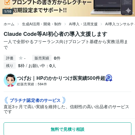
1/10
ホーム
生成AI活用・開発・制作
AI導入・活用支援
AI導入コンサルテ
Claude Code等AI初心者の導入支援します
一人で全部やるフリーランス向けプロンプト基礎から実務活用ま
で
-
0
件
評価
販売実績
5
枠 / お願い中：
0
人
残り
つげお｜HPのかかりつけ医実績500件超
総販売実績：
584件
プラチナ認定者の
サービス
直近3ヶ月で高い実績を維持した、信頼性の高い出品者のサービス
です
無料で見積り相談