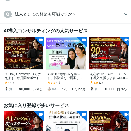
法人としての相談も可能ですか？
AI導入コンサルティングの人気サービス
GPTsとGemsの作り方教
AIやDXのお悩みを整理
初心者OK！AIエージェン
えます 1か月間サポート！
し、解決策をご提案しま
ト導入支援します Claude
初心者でも1か月間で実用
す AI導入の「何から始め
Claude、Codex、Cursor
-
(1)
5.0
(1)
5.0
(2)
レベルへ
ればいい？」経営・現場
など
80,000
12,000
10,000
目線で整理します
賢者企画
mames｜起業・副業支援×AIDX設計
賢者企画
円
/90分
円
/50分
円
/90分
お気に入り登録が多いサービス