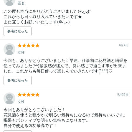
匿名
この度も本当にありがとうございました(⋆ᴗ͈ˬᴗ͈)”

これからも日々取り入れていきたいです★

また宜しくお願いいたします(❁ᴗ͈ˬᴗ͈)
参考になった
6月4日
女性
今回も、ありがとうございました♡早速、仕事前に花見酒と喝采を
使ってみました(^^)緊張感が緩んで、良い感じで過ごす事が出来ま
した。これからも毎日使って楽しんでいきたいです(*^^*)♡
参考になった
5月29日
女性
今回もありがとうございました！

花見酒を使うと穏やかで明るい気持ちになるので気持ちいいです。
喝采もポジティブな明るい気持ちになります。

自分で使える気功最高です！