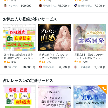
5.0
(21)
5.0
(39)
5.0
(258)
すぐに占い師としてデビ
えて気功の本質までわか
る方へ『霊的奥義伝承
100,000
75,000
7,000
ューできます☆ミ
る100冊超のテキスト
者』が霊能力伝授します
マリー✨霊感霊視占い✨気持ち、復縁、複雑
現代気功⚡神念伝達師＠SHANTY巫香
新施術公開→≪相手意識強制変化≫◆星桜龍
円
円
円
お気に入り登録が多いサービス
四柱推命の命式表＆鑑定
直感に自信｜ブレないチ
霊視入門！霊感占いのや
書自動生成ツールを提供
ャネリング感覚を育てま
り方を７日間レクチャー
します 複数の流派に対応
す ✨“誰かに確認する”を卒
します 初心者OK♡副業占
5.0
(860)
5.0
(777)
4.8
(729)
し、大三合会局、天剋地
業しませんか？
い師への道を開くサポー
18,000
6,500
9,500
冲等も自動表示します
トをします
占いプログラマDeguchi
霊視×光の柱 カルマ先生
カヤ◆恋愛占いカウンセラー
円
円
円
占いレッスンの定番サービス