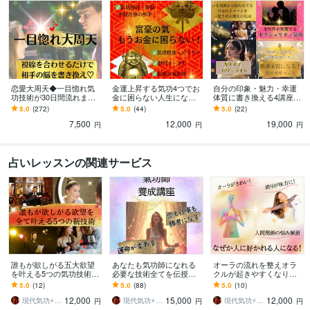
恋愛大周天◆一目惚れ気
金運上昇する気功4つでお
自分の印象・魅力・幸運
功技術が30日間流れます
金に困らない人生になり
体質に書き換える4講座ま
視線を合わせるだけで一
ます 努力ゼロ◆財運・く
す 情報空間×現代氣功で引
5.0
(272)
5.0
(44)
5.0
(22)
目惚れさせる気功が30日
じ運・高額当選・臨時収
き寄せよりチート級に現
7,500
12,000
19,000
間流れる技術♡
入を引き寄せる秘術
実を変えていく
円
円
円
占いレッスンの関連サービス
誰もが欲しがる五大欲望
あなたも気功師になれる
オーラの流れを整えオラ
を叶える5つの気功技術ま
必要な技術全てを伝授し
クルが起きやすくなりま
す 情報空間から愛・富・
ます 運命を変える気功を
す 人間関係のモヤモヤ解
5.0
(12)
5.0
(88)
5.0
(10)
美・存在感・生命力のラ
学び自分だけのパワーグ
消！何をしても周囲が味
12,000
15,000
12,000
ンクアップを叶える
ッズも作れるように！
方になってくれる
現代気功⚡神念伝達師＠SHANTY巫香
現代気功⚡神念伝達師＠SHANTY巫香
現代気功⚡神念伝達師＠SHANTY巫香
円
円
円