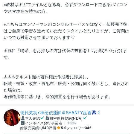
※教材はギガファイルとなる為、必ずダウンロードできるパソコン
やスマホをお持ちの方。

※こちらはマンツーマンのコンサルサービスではなく、伝授完了後
はご自身で学習を進めていただくスタイルとなりますが、ご質問は
いつでも対応させて頂いております♡

⚠️既に「喝采」をお持ちの方は代替の技術を1つお選びいただけま
す。

⚠️⚠️⚠️テキスト類の著作権は作成者に帰属し、

転載・複製・改変・再配布・販売・公開は固く禁止とし、違反され
た場合は、

著作権法等に基づき、法的措置をを行う場合があります。
現代気功⚡神念伝達師＠SHANTY巫香
本人確認
機密保持契約(NDA)
インボイス発行事業者
未登録
総販売実績
1,549
評価
5.0
フォロワー
346