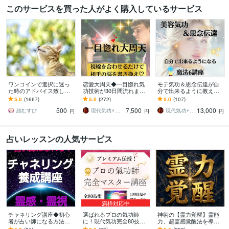
このサービスを買った人がよく購入しているサービス
ワンコインで選択に迷っ
恋愛大周天◆一目惚れ気
モテ気功＆思念伝達が自
た時のアドバイス致しま
功技術が30日間流れます
分で出来るように教えま
す どちらを選べば良いか
視線を合わせるだけで一
す 美しさも恋愛も♡理想
5.0
(1667)
5.0
(272)
5.0
(107)
迷った時の道しるべとな
目惚れさせる気功が30日
の未来を引き寄せる魔法6
500
7,500
13,000
れますように!
間流れる技術♡
講座
結むすび
現代気功⚡神念伝達師＠SHANTY巫香
現代気功⚡神念伝達師＠SHANTY巫香
円
円
円
占いレッスンの人気サービス
満枠対応中
チャネリング講座◆初心
選ばれるプロの気功師
神術の【霊力覚醒】霊能
者が占い師になる方法教
に！現代気功完全80技講
力、超霊感覚醒法を導き
えます エネルギー伝授◆
座ます 情報空間を書き換
ます 霊能力や霊感を求め