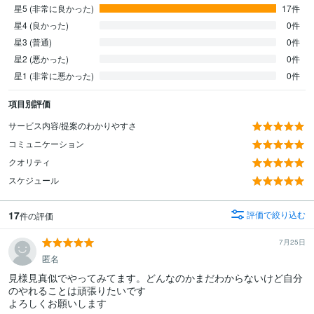
星5 (非常に良かった)
17件
星4 (良かった)
0件
星3 (普通)
0件
星2 (悪かった)
0件
星1 (非常に悪かった)
0件
項目別評価
サービス内容/提案のわかりやすさ
コミュニケーション
クオリティ
スケジュール
17
評価で絞り込む
件の評価
7月25日
匿名
見様見真似でやってみてます。どんなのかまだわからないけど自分
のやれることは頑張りたいです

よろしくお願いします