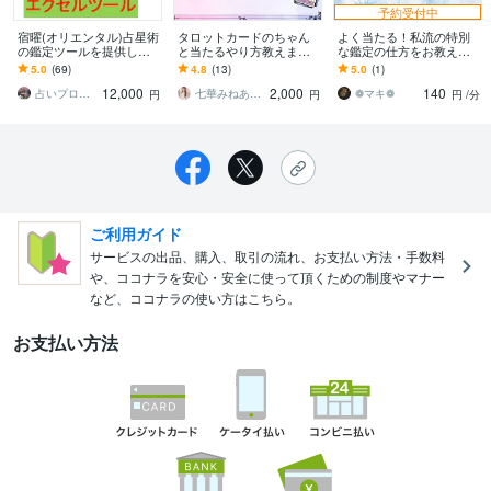
予約受付中
宿曜(オリエンタル)占星術
タロットカードのちゃん
よく当たる！私流の特別
の鑑定ツールを提供しま
と当たるやり方教えます
な鑑定の仕方をお教えし
す 相性診断書、日運／月
当たると言われるから、
ます 実は【展開前】から
5.0
(69)
4.8
(13)
5.0
(1)
運／年運、凌犯期間、六
楽しくてみるみる上達す
やるべき事がある！？順
12,000
2,000
140
害宿も表示します。
る♪
序を丁寧に教えます❁
占いプログラマDeguchi
七華みねあ 精密ホロスコープ（高村綾佳）
❁マキ❁
円
円
円
/分
ご利用ガイド
サービスの出品、購入、取引の流れ、お支払い方法・手数料
や、ココナラを安心・安全に使って頂くための制度やマナー
など、ココナラの使い方はこちら。
お支払い方法