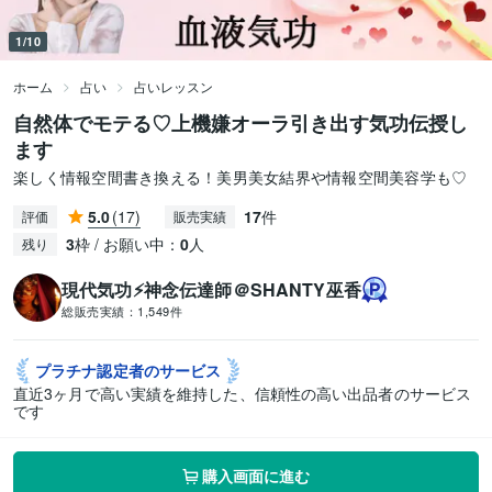
1/10
ホーム
占い
占いレッスン
自然体でモテる♡上機嫌オーラ引き出す気功伝授し
ます
楽しく情報空間書き換える！美男美女結界や情報空間美容学も♡
5.0
(17)
17
件
評価
販売実績
3
枠 / お願い中：
0
人
残り
現代気功⚡神念伝達師＠SHANTY巫香
総販売実績：
1,549件
プラチナ認定者の
サービス
直近3ヶ月で高い実績を維持した、信頼性の高い出品者のサービス
です
購入画面に進む