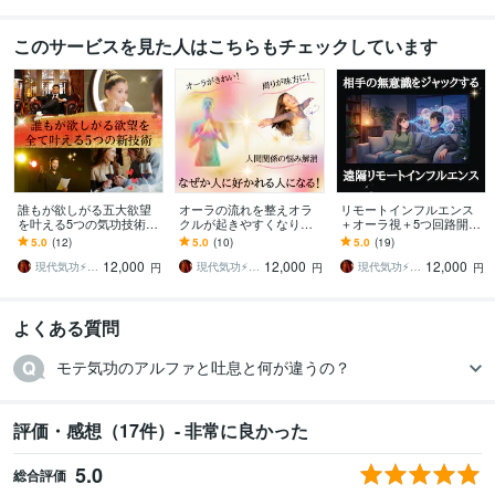
このサービスを見た人はこちらもチェックしています
誰もが欲しがる五大欲望
オーラの流れを整えオラ
リモートインフルエンス
を叶える5つの気功技術ま
クルが起きやすくなりま
＋オーラ視＋5つ回路開通
す 情報空間から愛・富・
す 人間関係のモヤモヤ解
ます サイレントコントロ
5.0
(12)
5.0
(10)
5.0
(19)
美・存在感・生命力のラ
消！何をしても周囲が味
ール氣功伝授で自分の望
12,000
12,000
12,000
ンクアップを叶える
方になってくれる
む状態へ相手を誘導
現代気功⚡神念伝達師＠SHANTY巫香
現代気功⚡神念伝達師＠SHANTY巫香
現代気功⚡神念伝達師＠SHANTY巫香
円
円
円
よくある質問
モテ気功のアルファと吐息と何が違うの？
評価・感想（17件）- 非常に良かった
5.0
総合評価