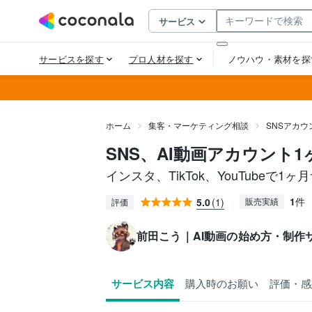
ホーム
集客・マーケティング相談
SNSアカ
SNS、AI動画アカウント
インスタ、TikTok、YouTubeで1
1
件
5.0
(1)
販売実績
評価
前田こう｜AI動画の始め方・制作
サービス内容
購入時のお願い
評価・感