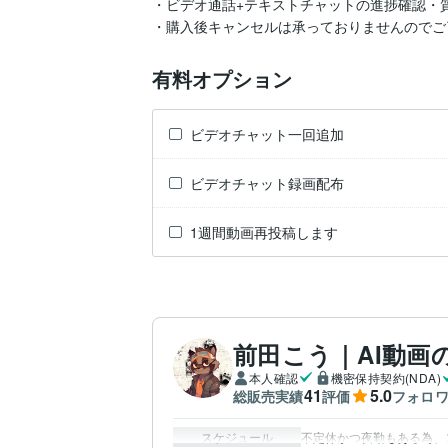
・ビデオ通話+テキストチャットの進捗確認・質
・購入後キャンセルは承っておりませんのでご
有料オプション
ビデオチャット一回追加
ビデオチャット録画配布
1週間動画再投稿します
前田こう｜AI動画
本人確認
機密保持契約(NDA)
41
5.0
総販売実績
評価
フォロ
スケジュール
不定休かつ夜勤もある為、