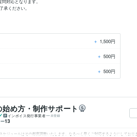
問対応となります。

了承ください。
＋
1,500円
＋
500円
＋
500円
の始め方・制作サポート
インボイス発行事業者
未登録
13
ワー
スケジュールはその都度調整いたします。なるべく早くご対応するようにしており