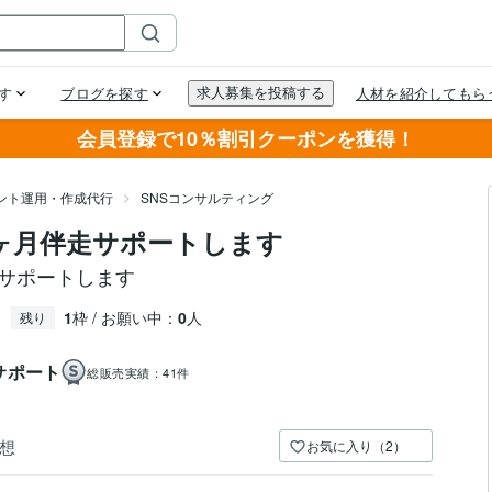
会員登録で10％割引クーポンを獲得！
ウント運用・作成代行
SNSコンサルティング
1ヶ月伴走サポートします
ヶ月サポートします
1
枠 / お願い中：
0
人
残り
サポート
総販売実績：
41件
想
お気に入り（2）