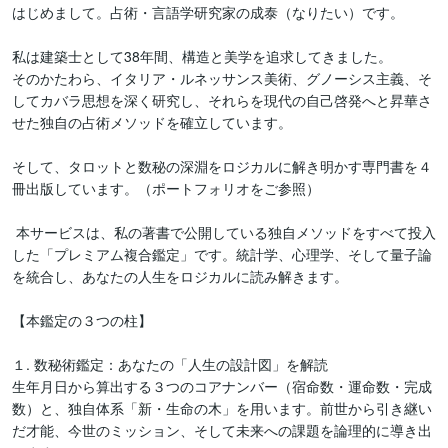
はじめまして。占術・言語学研究家の成泰（なりたい）です。

私は建築士として38年間、構造と美学を追求してきました。

そのかたわら、イタリア・ルネッサンス美術、グノーシス主義、そ
してカバラ思想を深く研究し、それらを現代の自己啓発へと昇華さ
せた独自の占術メソッドを確立しています。

そして、タロットと数秘の深淵をロジカルに解き明かす専門書を４
冊出版しています。（ポートフォリオをご参照）

 本サービスは、私の著書で公開している独自メソッドをすべて投入
した「プレミアム複合鑑定」です。統計学、心理学、そして量子論
を統合し、あなたの人生をロジカルに読み解きます。 

【本鑑定の３つの柱】

１. 数秘術鑑定：あなたの「人生の設計図」を解読

生年月日から算出する３つのコアナンバー（宿命数・運命数・完成
数）と、独自体系「新・生命の木」を用います。前世から引き継い
だ才能、今世のミッション、そして未来への課題を論理的に導き出