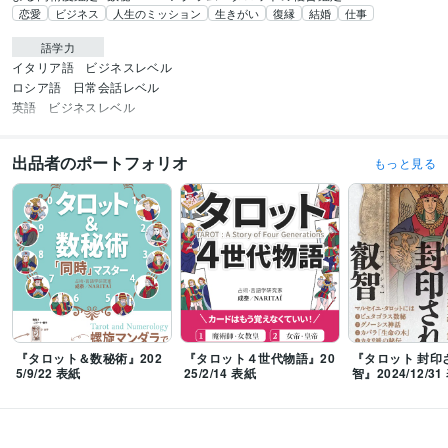
恋愛
ビジネス
人生のミッション
生きがい
復縁
結婚
仕事
語学力
イタリア語
ビジネスレベル
ロシア語
日常会話レベル
英語
ビジネスレベル
出品者のポートフォリオ
もっと見る
『タロット＆数秘術』202
『タロット４世代物語』20
『タロット 封印
5/9/22 表紙
25/2/14 表紙
智』2024/12/31