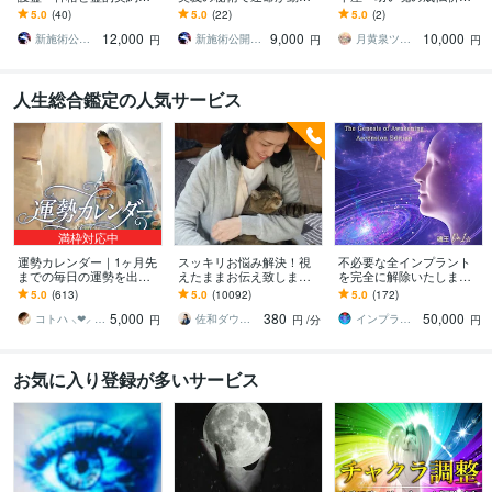
びます 守護通路の再接続
ます ライトボディ完全覚
します 小さな魂を光へ導
5.0
(40)
5.0
(22)
5.0
(2)
◎守護霊・神格と正式な
醒・霊核再構築・スピリ
く 月黄泉が捧ぐ静かな
12,000
9,000
10,000
霊的契約を結び直す儀式
ットコード統合神術
祈り
新施術公開→≪相手意識強制変化≫◆星桜龍
新施術公開→≪相手意識強制変化≫◆星桜龍
月黄泉ツキヨミ《禁断速攻霊視》
円
円
円
人生総合鑑定の人気サービス
満枠対応中
運勢カレンダー｜1ヶ月先
スッキリお悩み解決！視
不必要な全インプラント
までの毎日の運勢を出し
えたままお伝え致します
を完全に解除いたします
ます 30日×500字のおよそ
恋愛、結婚、人間関係、
インプラント全解除創始
5.0
(613)
5.0
(10092)
5.0
(172)
1万5千文字で細かく詳細
仕事、人生、ペットの気
者 × 魂の解放・カルマ浄
5,000
380
50,000
に記します
持ち等◎祈願付き
化・能力開花
コトハ ⸜❤︎⸝ 新サービス提供開始✨️
佐和ダウジング＆スピリットメンター
インプラント全解除創始者｜魂王DaI⭐︎
円
円
/分
円
お気に入り登録が多いサービス