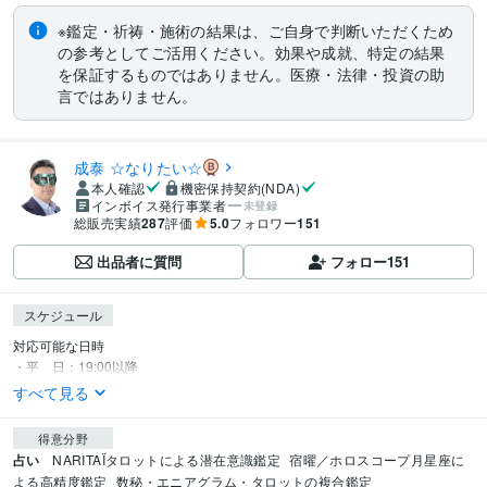
※鑑定・祈祷・施術の結果は、ご自身で判断いただくため
の参考としてご活用ください。効果や成就、特定の結果
を保証するものではありません。医療・法律・投資の助
言ではありません。
成泰 ☆なりたい☆
本人確認
機密保持契約(NDA)
インボイス発行事業者
未登録
総販売実績
287
評価
5.0
フォロワー
151
出品者に質問
フォロー
151
スケジュール
対応可能な日時

・平　日：19:00以降
すべて見る
得意分野
占い
NARITAÏタロットによる潜在意識鑑定
宿曜／ホロスコープ月星座に
よる高精度鑑定
数秘・エニアグラム・タロットの複合鑑定