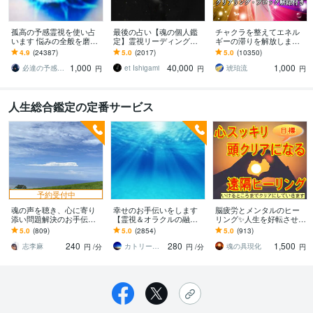
孤高の予感霊視を使い占
最後の占い【魂の個人鑑
チャクラを整えてエネル
います 悩みの全般を磨き
定】霊視リーディング承
ギーの滞りを解放します 7
上げ、研ぎ澄ました予感
ります 運命の地図を手
割超リピート！人生を変
4.9
(24387)
5.0
(2017)
5.0
(10350)
より霊視により導きます
に、輝く人生を創る｜魂
えたい人のエネルギー調
1,000
40,000
1,000
の全体像を紐解く鑑定
整
必達の予感霊視 渡邊 潤一
et Ishigami
琥珀流
円
円
円
人生総合鑑定の定番サービス
予約受付中
魂の声を聴き、心に寄り
幸せのお手伝いをします
脳疲労とメンタルのヒー
添い問題解決のお手伝い
【霊視＆オラクルの融
リング✨人生を好転させま
します 恋愛·人間関係·家族
合】現状☆現状から視た
す 生きがいを取り戻そう
5.0
(809)
5.0
(2854)
5.0
(913)
·仕事·HSPさん…魂の望む
未来をお伝えします
♪不安を払拭し人生を前向
240
280
1,500
方へ✩.*˚
きにさせます
志李麻
カトリーナ・華れん
魂の具現化
円
/分
円
/分
円