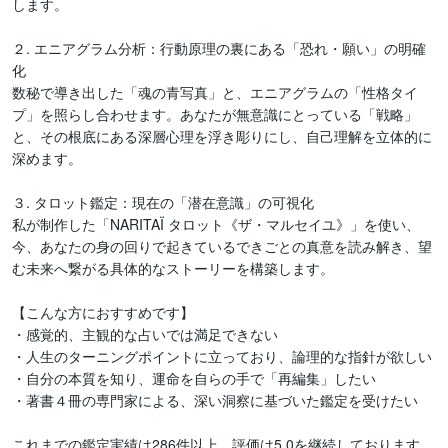
します。 

２. エニアグラム分析：行動原理の裏にある「恐れ・願い」の明確
化

数秘で導き出した「魂の青写真」と、エニアグラムの「性格タイ
プ」を照らし合わせます。あなたが無意識にとっている「戦略」
と、その根底にある深層心理を浮き彫りにし、自己理解を立体的に
深めます。 

３. タロット鑑定：現在の「潜在意識」の可視化

私が制作した「NARITAÏ タロット《ザ・マルセイユ》」を使い、
今、あなたの身の回りで起きているできごとの真意を読み解き、望
む未来へ繋がる具体的なストーリーを構築します。

【こんな方におすすめです】

・感覚的、主観的な占いでは満足できない

・人生のターニングポイントに立っており、論理的な指針が欲しい

・自分の本質を知り、運命を自らの手で「再編集」したい

・著書４冊の専門家による、深い洞察に基づいた鑑定を受けたい

これまでの鑑定実績は286件以上、評価は5.0を継続しております。 
