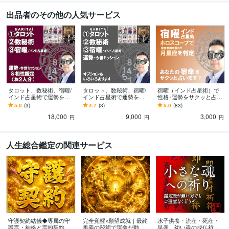
出品者のその他の人気サービス
タロット、数秘術、宿曜/
タロット、数秘術、宿曜/
宿曜（インド占星術）で
インド占星術で運勢を観
インド占星術で運勢を観
性格･運勢をサクッと占い
ます ★マルセイユタロッ
ます ★マルセイユタロッ
ます 潜在意識を表わす
5.0
(3)
4.7
(3)
5.0
(83)
トを使用。宿曜で月星座
トを使用。宿曜はホロス
「月星座」をホロスコー
18,000
9,000
3,000
を判定し、相性も鑑定
コープで月星座を判定
プを作成して判定します
円
円
円
人生総合鑑定の関連サービス
守護契約結儀◆専属の守
完全覚醒×願望成就｜最終
水子供養・流産・死産・
護霊・神格と霊的契約結
奥義の秘術で運命が動き
早産 幼い魂の成仏祈願