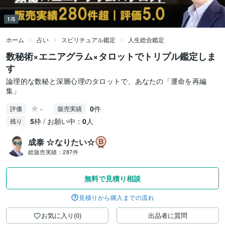
1/5
ホーム
占い
スピリチュアル鑑定
人生総合鑑定
数秘術×エニアグラム×タロットでトリプル鑑定しま
す
論理的な数秘と深層心理のタロットで、あなたの「運命を再編
集」
-
0
件
評価
販売実績
5
枠 / お願い中：
0
人
残り
成泰 ☆なりたい☆
総販売実績：
287件
無料で見積り相談
見積りから購入までの流れ
お気に入り(0)
出品者に質問