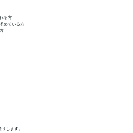
る方

求めている方



りします。
