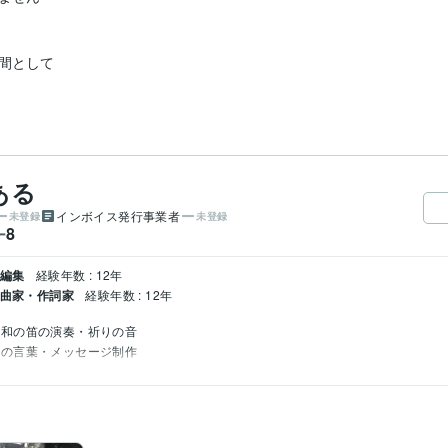
間として

ある
インボイス発行事業者
未登録
未登録
8
ー
・編集
経験年数 : 12年
作曲家・作詞家
経験年数 : 12年
和の笛の演奏・祈りの音
りの言葉・メッセージ制作