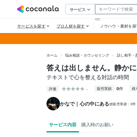
ホーム
悩み相談・カウンセリング
話し相手・
答えは出しません。静か
テキストで心を整える対話の時間
0
件
-
販売実績
残
評価
かなで｜心の中にある
総販売実績：
0件
サービス内容
購入時のお願い