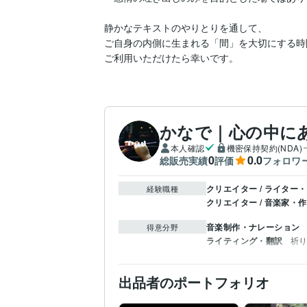
静かなテキストのやりとりを通して、

ご自身の内側に生まれる「間」を大切にする時
ご利用いただけたら幸いです。
かなで｜心の中に
本人確認
機密保持契約(NDA)
0
0.0
総販売実績
評価
フォロワ
クリエイター / ライター
経験職種
クリエイター / 音楽家・
音楽制作・ナレーション
得意分野
ライティング・翻訳
祈
出品者のポートフォリオ