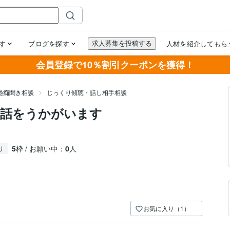
会員登録で10％割引クーポンを獲得！
愚痴聞き相談
じっくり傾聴・話し相手相談
に話をうかがいます
5
枠 / お願い中：
0
人
り
お気に入り（1）