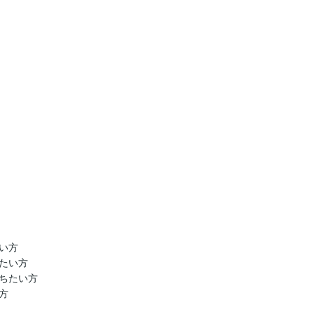
方

い方

ちたい方


