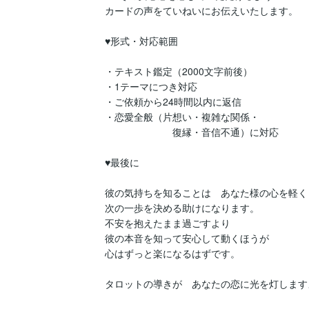
カードの声をていねいにお伝えいたします。

♥形式・対応範囲

・テキスト鑑定（2000文字前後）

・1テーマにつき対応

・ご依頼から24時間以内に返信

・恋愛全般（片想い・複雑な関係・　

　　　　　　　復縁・音信不通）に対応

♥最後に

彼の気持ちを知ることは　あなた様の心を軽くし
次の一歩を決める助けになります。

不安を抱えたまま過ごすより

彼の本音を知って安心して動くほうが

心はずっと楽になるはずです。

タロットの導きが　あなたの恋に光を灯します