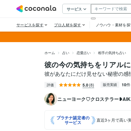
ホーム
占い
恋愛占い
相手の気持ち占い
彼の今の気持ちをリアル
彼があなたにだけ見せない秘密の感
10
件
5.0
(8)
販売実績
評価
ニューヨーク♡クロステラー❥AIK
プラチナ認定者の
直近3ヶ月で高い
サービス