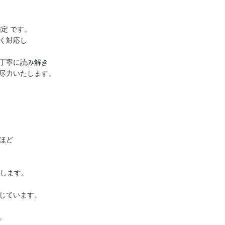
 です。

く対応し

丁寧に読み解き

尽力いたします。

ど

します。

じています。


