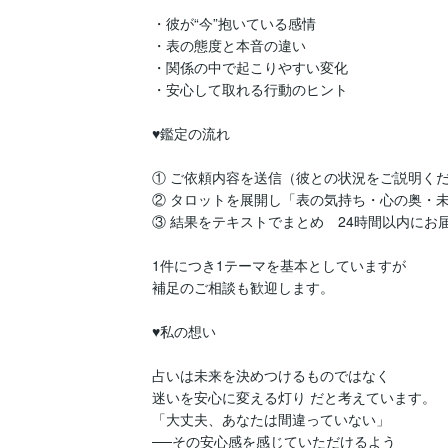
・彼が“今”抱いている感情

・表の態度と本音の違い

・関係の中で起こりやすい変化

・安心して取れる行動のヒント

♥鑑定の流れ

① ご依頼内容を送信（彼との状況をご説明くだ
② タロットを展開し「表の気持ち・心の奥・未
③ 結果をテキストでまとめ　24時間以内にお届
1件につき1テーマを基本としていますが　

補足のご相談も歓迎します。

♥私の想い

占いは未来を決めつけるものではなく

迷いを安心に変える灯り だと考えています。

「大丈夫、あなたは間違っていない」

──その安心感を感じていただけるよう
