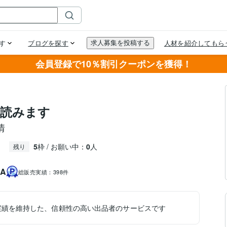
会員登録で10％割引クーポンを獲得！
に読みます
情
5
枠 / お願い中：
0
人
残り
A
総販売実績：
398件
実績を維持した、信頼性の高い出品者のサービスです