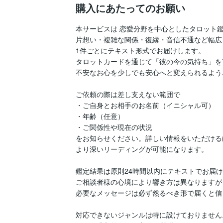
購入にあたってのお願い
本サービスは 恋愛分野を中心としたタロット鑑定
片想い・複雑な関係・復縁・音信不通など幅広
1件ごとにテキスト形式でお届けします。

タロットカードを通じて「彼の今の気持ち」を
不安なお心を少しでも安心へと変えられるよう
ご依頼の際は差し支えない範囲で

・ご自身とお相手のお名前（イニシャル可）

・年齢（任意）

・ご関係性や現在の状況

をお知らせください。詳しい情報をいただけるほ
より深いリーディングが可能になります。

鑑定結果は原則24時間以内にテキストでお届け
ご相談者様の心境により響き方は異なりますが

必要なメッセージは必ず然るべき形で届くと信
対応できないジャンルは特に設けておりません。