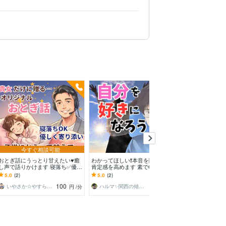
今すぐ相談可能
予約
おとぎ話にうっとり甘えたい♥️癒
わかってほしい❗️本音を聞き自己
毎日泣くほど辛
し声で語りかけます 寝落ち✅️優し
肯定感を高めます 素でOK❗️本当の
疲れ全部受け止
さに包まれて【女性専用】子供に
あなたをみつけて肯定します☘️秘
よかった」と思
5.0
(2)
5.0
(2)
5.0
(7)
もどって甘えて♪
密厳守✨
できるまで寄り
100
100
いやさか☆やすらぎの傾聴者
ハルマ✨関西の傾聴マスター
円
/分
円
/分