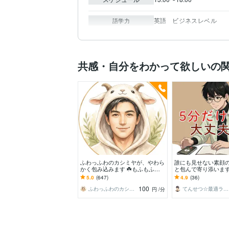
英語
ビジネスレベル
語学力
共感・自分をわかって欲しいの
ふわっふわのカシミヤが、やわら
誰にも見せない素顔
かく包み込みます ☘️もふもふに
と包んで寄り添います
包まれて、心、ほどける☘️
で抱え込まないで⭐︎
5.0
(647)
4.9
(36)
ず、今の想いを聴か
100
ふわっふわのカシミヤ
てんせつ☆最適ライフをサポートする
円
/分