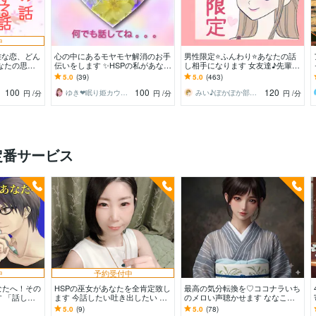
中
雑な恋、どん
心の中にあるモヤモヤ解消のお手
男性限定⭐️ふんわり⭐️あなたの話
なたの思い
伝いをします ✨HSPの私があなた
し相手になります 女友達♪先輩女
誰にも話せな
の心に寄り添い優しく受けとめま
子♪いとこのお姉さんの感覚で♪
5.0
(39)
5.0
(463)
すꕤ
楽しく話しましょ
100
100
120
ゆき❤眠り姫カウンセラー
みい♪ぽかぽか部屋 ♪
円
/分
円
/分
円
/分
定番サービス
中
予約受付中
なたへ！その
HSPの巫女があなたを全肯定致し
最高の気分転換を♡ココナラいち
 「話して
ます 今話したい吐き出したい お
のメロい声聴かせます ななこと
変化を。納得
心のままにお話し致しましょう
電話で雑談しよ♡今日は何おはな
5.0
(9)
5.0
(78)
ます
しする？男女年齢不問