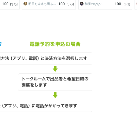
100
100
100
明日も未来も明るくミライ♾️
和服のななこ
円
/分
円
/分
円
/分