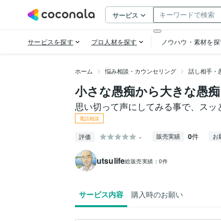
ホーム
悩み相談・カウンセリング
話し相手・
小さな愚痴から大きな愚痴
思い切って声にしてみる事で、スッ
電話相談
0
件
-
販売実績
お
評価
utsulife
総販売実績：
0件
サービス内容
購入時のお願い