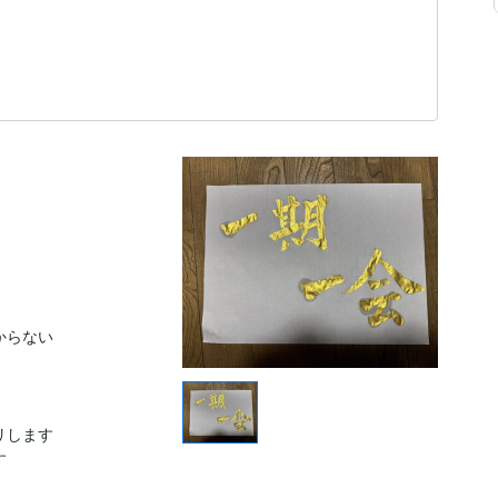
ない  

ます  

 
