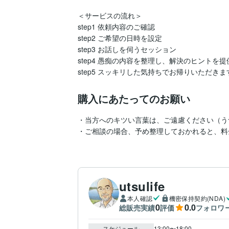
＜サービスの流れ＞  

step1 依頼内容のご確認  

step2 ご希望の日時を設定  

step3 お話しを伺うセッション  

step4 愚痴の内容を整理し、解決のヒントを提供 
step5 スッキリした気持ちでお帰りいただきます
購入にあたってのお願い
・当方へのキツい言葉は、ご遠慮ください（う
・ご相談の場合、予め整理しておかれると、料
utsulife
本人確認
機密保持契約(NDA)
0
0.0
総販売実績
評価
フォロワ
スケジュール
13:00〜18:00