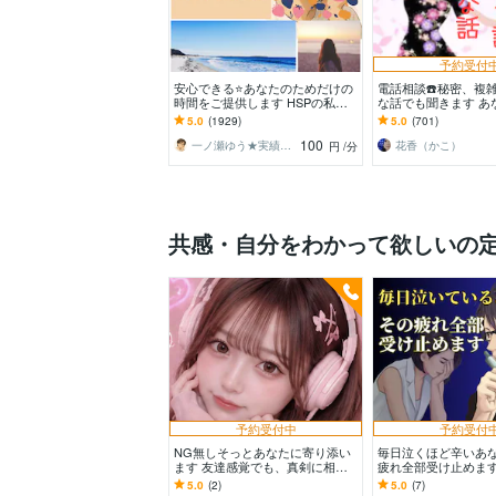
予約受付
安心できる⭐️あなたのためだけの
電話相談☎️秘密、複
時間をご提供します HSPの私が
な話でも聞きます あ
あなたを全力で受け止めます。緊
全て受け止めます！
5.0
(1929)
5.0
(701)
張なんていらない。
い方にお勧めです！
100
一ノ瀬ゆう★実績１０年の安心できる聞き手
花香（かこ）
円
/分
共感・自分をわかって欲しいの
予約受付中
予約受付
NG無しそっとあなたに寄り添い
毎日泣くほど辛いあ
ます 友達感覚でも、真剣に相談
疲れ全部受け止めます
でも何でもOKです！
よかった」と思える
5.0
(2)
5.0
(7)
できるまで寄り添い