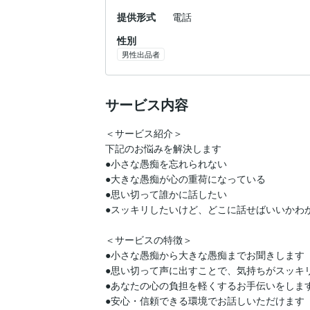
提供形式
電話
性別
男性出品者
サービス内容
＜サービス紹介＞  

下記のお悩みを解決します  

●小さな愚痴を忘れられない  

●大きな愚痴が心の重荷になっている  

●思い切って誰かに話したい  

●スッキリしたいけど、どこに話せばいいかわから
＜サービスの特徴＞  

●小さな愚痴から大きな愚痴までお聞きします  

●思い切って声に出すことで、気持ちがスッキリし
●あなたの心の負担を軽くするお手伝いをします 
●安心・信頼できる環境でお話しいただけます  
