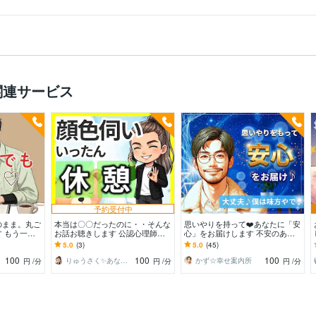
関連サービス
予約受付中
のまま。丸ご
本当は〇〇だったのに・・そんな
思いやりを持って❤️あなたに「安
 もう一人
お話お聴きします 公認心理師☘
心」をお届けします 不安のある
無理に整え
自分を後回しにしてきた人☘ボイ
あなたへ…！安心してや☘️親身に
5.0
(3)
5.0
(45)
せて
スサンプル聞いてね
聞くで✨応えるで✨
100
100
100
りゅうさく✨あなたに寄り添う公認心理師✨
かず☆幸せ案内所
円
/分
円
/分
円
/分