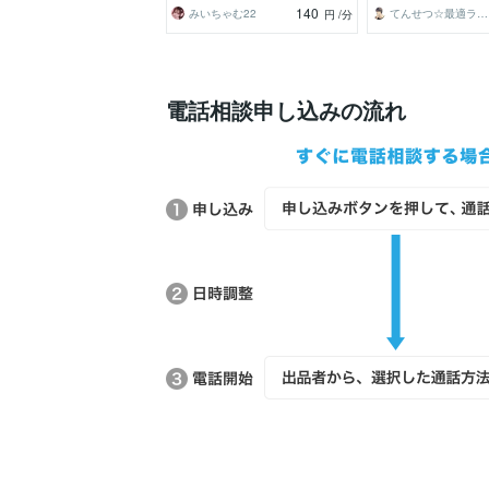
140
みいちゃむ22
てんせつ☆最適ライフをサポートする
円
/分
電話相談申し込みの流れ