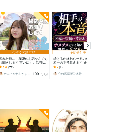
今すぐ
今すぐ相談可能
予約受付中
予約
疲れた時…！秘密のお話なんでも
続けるか終わらせるのかリアルな
プライド高で弱
お聞きします 言いにくい話/誰に
相手の本音教えます 好きだから
へ、ココで受け
も言えないこと/割り切れないき
こそ、複雑な関係だからこそ人に
はプライドが許
5.0
(77)
-
(1)
5.0
(298)
もち
言えない悩みを解決
け話してスッキ
100
120
カニ＊やわらかまごころ検定1級
心の居場所♡水野あかり
円
/分
円
/分