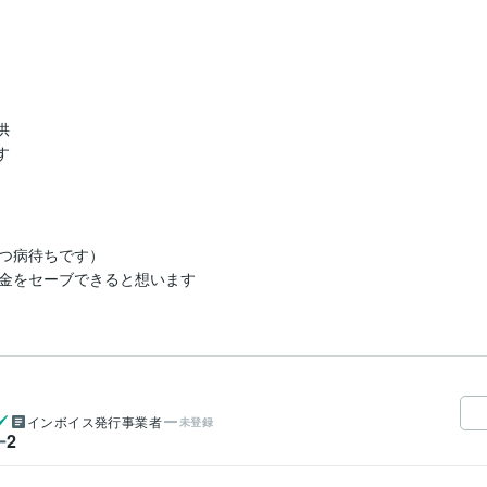
 

  
つ病待ちです）

金をセーブできると想います
インボイス発行事業者
未登録
2
ー