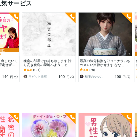
人気サービス
可能
中
き出したいモ
秘密の部屋でお待ち致します 誇
最高の気分転換を♡ココナラいち
否定せず優
り高き秘密の聖地へようこそ！
のメロい声聴かせます ななこと
たまった想い
電話で雑談しよ♡今日は何おはな
5.0
(131)
5.0
(78)
白
しする？男女年齢不問
140
100
100
ラビット赤石
和服のななこ
円
/分
円
/分
円
/分