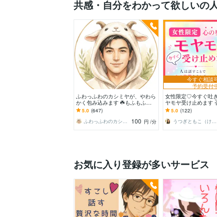
共感・自分をわかって欲しいの
今すぐ相談
予約受付
ふわっふわのカシミヤが、やわら
女性限定♡今すぐ吐
かく包み込みます ☘️もふもふに
ヤモヤ受け止めます 
包まれて、心、ほどける☘️
しく寄り添います♪
5.0
(647)
5.0
(122)
を吐き出して心に余
100
ふわっふわのカシミヤ
うつぎともこ（けんちゃんママ♪）
円
/分
お気に入り登録が多いサービス