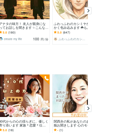
今すぐ
予約
アナタの味方！ 友人が親身にな
ふわっふわのカシミヤが、やわら
プライド高で弱
ってお話しを聞きます ✨こんなと
かく包み込みます ☘️もふもふに
へ、ココで受け
き、本当の味方ならワタシに何て
包まれて、心、ほどける☘️
はプライドが許
5.0
(180)
5.0
(647)
5.0
(298)
言うんだろう？
け話してスッキ
100
100
create my life
ふわっふわのカシミヤ
円
/分
円
/分
今すぐ
予約受付中
予約
40代からの心の揺らぎに、優しく
関西弁の私があなたのお悩みや愚
寂しい・孤独・一
寄り添います 家族＊恋愛＊仕
痴お聞きします 心のモヤモヤが
相手になります
事 何でも話せる癒しの時間を過
あれば私に話して下さい。受け止
人がいない貴方❤
5.0
(18)
-
(1)
5.0
(38)
ごしませんか？
めますよ。
が受け止めます