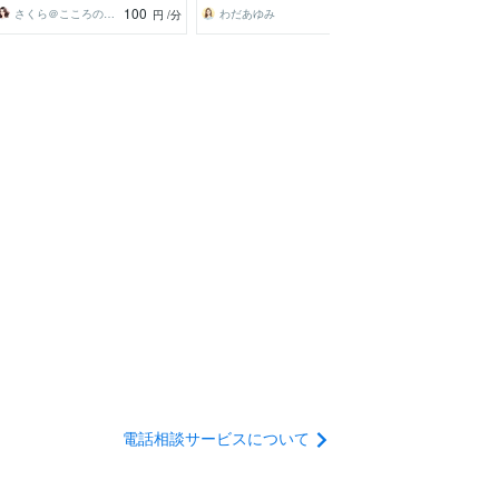
100
100
さくら＠こころの寄り処
わだあゆみ
円
/分
円
/分
電話相談サービスについて