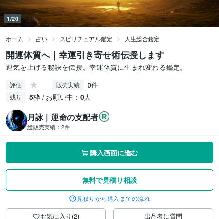
1/20
ホーム
占い
スピリチュアル鑑定
人生総合鑑定
開運体質へ｜幸運引き寄せ術伝授します
運気を上げる秘訣を伝授。幸運体質に生まれ変わる鑑定。
-
0
件
評価
販売実績
5
枠 / お願い中：
0
人
残り
月詠｜運命の支配者
総販売実績：
2件
購入画面に進む
無料で見積り相談
見積りから購入までの流れ
お気に入り(2)
出品者に質問