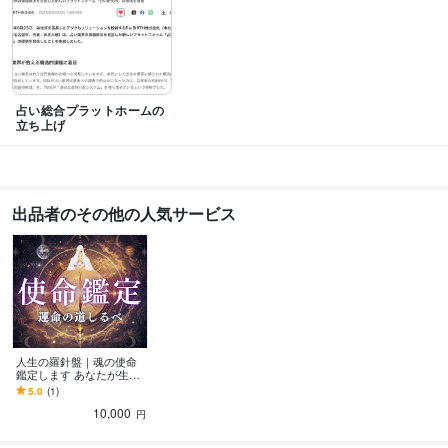
姓名判断鑑定士
タロットカード士
取得年 : 2017年
スピリチュアルタロット士
取得年 : 2009年
数秘術鑑定士
取得年 : 2011年
四柱推命鑑定士
取得年 : 2014年
九星気学鑑定士
取得年 : 2014年
占い総合プラットホームの
心理カウンセリングスペシャリスト
取得年 : 2019年
立ち上げ
Google アナリティクス個人認定資格（GAIQ）
取得年 : 2016年
ネットマーケティング検定
取得年 : 2019年
プログラミング言語・フレームワーク
出品者のその他の人気サービス
C:10年
HTML:7年
Java:5年
VB:15年
GitHub:3年
ビジネス・クリエイティブツール
Access:10年
Excel:10年
Google サイト:7年
Google スプレッドシート:7年
Google スライド:7年
Google ドキュメント:7年
PowerPoint:13年
Word:15年
freee:3年
Moneyfoward:7年
Google Analytics:7年
Google Search Console:7年
Google Tag Manager:7年
ChatGPT:5年
niji・journey:5年
Adobe Photoshop:7年
CapCut:5年
PowerDirector:3年
人生の羅針盤｜魂の使命
Adobe Illustrator:3年
Canva:7年
鑑定します あなたが生ま
れてきた意味。人生の指
5.0
(1)
針を詳細に解説
得意分野
10,000
円
占い
数秘術
未来予知
運気上昇
縁結び
不安解消
指名鑑定
片思い成就
手相鑑定