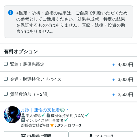
※鑑定・祈祷・施術の結果は、ご自身で判断いただくため
の参考としてご活用ください。効果や成就、特定の結果
を保証するものではありません。医療・法律・投資の助
言ではありません。
有料オプション
＋
4,000円
緊急！最優先鑑定
＋
3,000円
金運・財運特化アドバイス
＋
2,500円
質問数追加（＋2問）
月詠｜運命の支配者
本人確認
機密保持契約(NDA)
インボイス発行事業者
総販売実績
2
評価
5.0
フォロワー
3
出品者に質問
フォロー
3