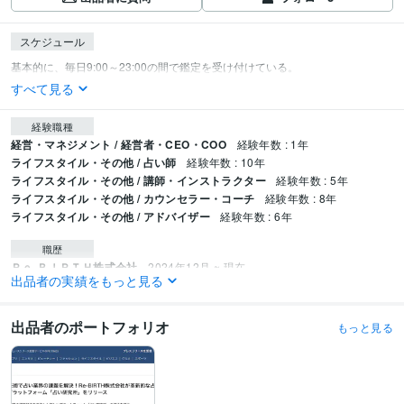
スケジュール
すべて見る
経験職種
経営・マネジメント / 経営者・CEO・COO
経験年数 : 1年
ライフスタイル・その他 / 占い師
経験年数 : 10年
ライフスタイル・その他 / 講師・インストラクター
経験年数 : 5年
ライフスタイル・その他 / カウンセラー・コーチ
経験年数 : 8年
ライフスタイル・その他 / アドバイザー
経験年数 : 6年
職歴
Ｒｅ‐ＢＩＲＴＨ株式会社
2024年12月 ~ 現在
出品者の実績をもっと見る
受賞歴
「占い」がもたらす人生が豊かになる法則
数秘術の全て
タロット占いの
出品者のポートフォリオ
もっと見る
全て
手相鑑定の全て
姓名判断の全て
占いと恋
資格・検定
手相鑑定士
取得年 : 2013年
取得年 : 2014年