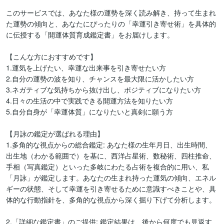
このサービスでは、あなた様の運勢を深く読み解き、持って生まれ
た運勢の傾向と、あなたにぴったりの「幸運引き寄せ術」を具体的
に伝授する「開運体質育成鑑定書」をお届けします。

【こんな方におすすめです】

1.運気を上げたい、幸運な出来事を引き寄せたい方

2.自分の運勢の波を知り、チャンスを最大限に活かしたい方

3.ネガティブな気持ちから抜け出し、ポジティブになりたい方

4.日々の生活の中で実践できる開運方法を知りたい方

5.自分自身が「幸運体質」になりたいと真剣に願う方

【月詠の鑑定が選ばれる理由】

1.多角的な視点からの総合鑑定: あなた様の生年月日、出生時間、
出生地（わかる範囲で）を基に、西洋占星術、数秘術、四柱推命、
手相（写真鑑定）といった多岐にわたる占術を複合的に用い、私
「月詠」が鑑定します。あなたの生まれ持った運気の傾向、エネル
ギーの状態、そして幸運を引き寄せるために意識すべきことや、具
体的な行動指針を、多角的な視点から深く掘り下げて分析します。

2.「詳細な鑑定書」のご提供: 鑑定結果は、後から何度でも見返す