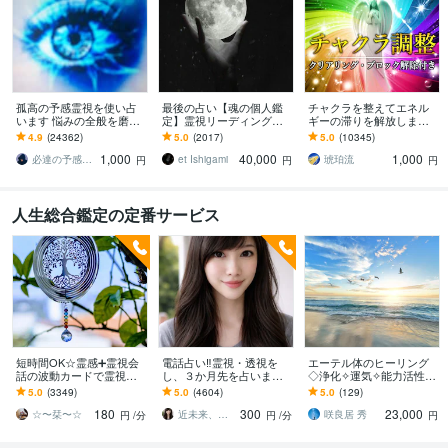
孤高の予感霊視を使い占
最後の占い【魂の個人鑑
チャクラを整えてエネル
います 悩みの全般を磨き
定】霊視リーディング承
ギーの滞りを解放します 7
上げ、研ぎ澄ました予感
ります 運命の地図を手
割超リピート！人生を変
4.9
(24362)
5.0
(2017)
5.0
(10345)
より霊視により導きます
に、輝く人生を創る｜魂
えたい人のエネルギー調
1,000
40,000
1,000
の全体像を紐解く鑑定
整
必達の予感霊視 渡邊 潤一
et Ishigami
琥珀流
円
円
円
人生総合鑑定の定番サービス
短時間OK☆霊感➕霊視会
電話占い‼️霊視・透視を
エーテル体のヒーリング
話の波動カードで霊視し
し、３か月先を占います
◇浄化✧運気✧能力活性し
ます 恋愛仕事家庭問題育
！恋愛、複雑な恋愛、仕
ます ☆エーテリックボデ
5.0
(3349)
5.0
(4604)
5.0
(129)
児など霊視とタロット解
事、人間関係、人生相談/
ィ・ヒーリング / 本質的回
180
300
23,000
決を紐解きます
深層深く霊視
復と能力開花☆
☆〜栞〜☆
近未来、遠未来を霊透視！！占い師 紗理奈
咲良居 秀
円
/分
円
/分
円