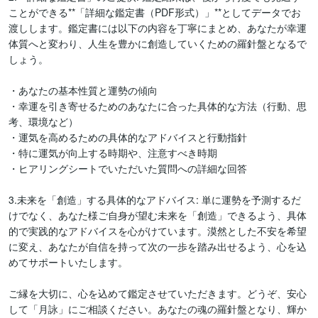
ことができる**「詳細な鑑定書（PDF形式）」**としてデータでお
渡しします。鑑定書には以下の内容を丁寧にまとめ、あなたが幸運
体質へと変わり、人生を豊かに創造していくための羅針盤となるで
しょう。

・あなたの基本性質と運勢の傾向

・幸運を引き寄せるためのあなたに合った具体的な方法（行動、思
考、環境など）

・運気を高めるための具体的なアドバイスと行動指針

・特に運気が向上する時期や、注意すべき時期

・ヒアリングシートでいただいた質問への詳細な回答

3.未来を「創造」する具体的なアドバイス: 単に運勢を予測するだ
けでなく、あなた様ご自身が望む未来を「創造」できるよう、具体
的で実践的なアドバイスを心がけています。漠然とした不安を希望
に変え、あなたが自信を持って次の一歩を踏み出せるよう、心を込
めてサポートいたします。

ご縁を大切に、心を込めて鑑定させていただきます。どうぞ、安心
して「月詠」にご相談ください。あなたの魂の羅針盤となり、輝か