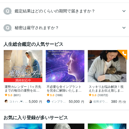
鑑定結果はどのくらいの期間で届きますか？
秘密は厳守されますか？ 
人生総合鑑定の人気サービス
満枠対応中
運勢カレンダー｜1ヶ月先
不必要な全インプラント
スッキリお悩み解決！視
までの毎日の運勢を出し
を完全に解除いたします
えたままお伝え致します
ます 30日×500字のおよそ
インプラント全解除創始
恋愛、結婚、人間関係、
5.0
(601)
5.0
(169)
5.0
(10072)
1万5千文字で細かく詳細
者 × 魂の解放・カルマ浄
仕事、人生、ペットの気
5,000
50,000
380
に記します
化・能力開花
持ち等◎祈願付き
コトハ ⸜❤︎⸝ 新サービス提供開始✨️
インプラント全解除創始者｜魂王DaI⭐︎
佐和ダウジング＆スピリットメンター
円
円
円
/分
お気に入り登録が多いサービス