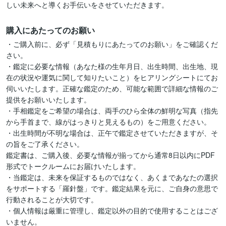
しい未来へと導くお手伝いをさせていただきます。
購入にあたってのお願い
・ご購入前に、必ず「見積もりにあたってのお願い」をご確認くだ
さい。

・鑑定に必要な情報（あなた様の生年月日、出生時間、出生地、現
在の状況や運気に関して知りたいこと）をヒアリングシートにてお
伺いいたします。正確な鑑定のため、可能な範囲で詳細な情報のご
提供をお願いいたします。

・手相鑑定をご希望の場合は、両手のひら全体の鮮明な写真（指先
から手首まで、線がはっきりと見えるもの）をご用意ください。

・出生時間が不明な場合は、正午で鑑定させていただきますが、そ
の旨をご了承ください。

鑑定書は、ご購入後、必要な情報が揃ってから通常8日以内にPDF
形式でトークルームにお届けいたします。

・当鑑定は、未来を保証するものではなく、あくまであなたの選択
をサポートする「羅針盤」です。鑑定結果を元に、ご自身の意思で
行動されることが大切です。

・個人情報は厳重に管理し、鑑定以外の目的で使用することはござ
いません。