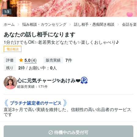
1/3
ホーム
悩み相談・カウンセリング
話し相手・愚痴聞き相談
会話を楽
あなたの話し相手になります
1分だけでもOK✨老若男女どなたでも✨楽しくおしゃべり♪
電話相談
5.0
(4)
7
件
評価
販売実績
2
枠 / お願い中：
0
人
残り
心に元気チャージ✨あけみ❤️
総販売実績：
171件
プラチナ認定者の
サービス
直近3ヶ月で高い実績を維持した、信頼性の高い出品者のサービス
です
待機中のみ受付可