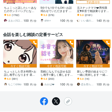
予約受付中
ちょこっと話したい✨あな
5分でも1分でもOK✨お話
元スナックママ❤️男性限
たのサンドバッグになり
伺わせていただきます 愚
定❣️本音で相談乗ります
ます 女性も大歓迎✨秘密
痴・相談・雑談なんでも
私に頼ってみませんか❤️
5.0
(1762)
5.0
(376)
5.0
(2181)
厳守☘️話すことでお気持
お話ください♪
味方になります。
100
100
140
ちが晴れやかに☘️
まお♫川口茉央♫
shin⭐️
いい歳のエリー♡
円
/分
円
/分
円
/分
会話を楽しむ雑談の定番サービス
今すぐ相談可能
今すぐ相談可能
今すぐ相談可能
ちょっとした空き時間⭐️お
気軽になんでも話せる話
新しい季節の始まりに♡
話し相手になります 昼休
し相手⭐️優しく癒します
一緒に乾杯します 一緒に
み/待ち時間/外回りの休憩
どんな事も◎不安/人間関
お酒を飲みながら楽しい
5.0
(391)
5.0
(203)
5.0
(14)
中/隙間時間/癒されたい☕️
係/愚痴/恋愛/寂しい/癒し/
時間を過ごしましょう✨
100
100
100
✨
雑談✨
ちこ♡chiko
わかば❤️
恋を照らす夜桜タロット＊桜夜 おはる
円
/分
円
/分
円
/分