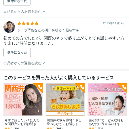
参考になった
出品者からの返信を読む
2025年11月14日
シープ☔️あなたの明日を明るく照らす☀️
初めての方でしたが、関西のネタで盛り上がりとても話しやすい方
で楽しい時間になりました♩
参考になった
出品者からの返信を読む
このサービスを買った人がよく購入しているサービス
予約受付中
今すぐ話したい！ほんわ
関西弁の飲み仲間♬さし
誰か聞いて！どんな時も
か関西弁でお話お聞きし
飲みしながらお話します
あなたに寄り添います プ
ます 男女OK⭕️話し相手〜
何となく話したい✨酔った
ライベートな悩み・愚
5.0
(80)
5.0
(368)
5.0
(93)