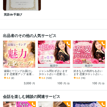
英語de手遊び
出品者のその他の人気サービス
離席中
離席中
遠隔ヒーリングお届けし
ジャンル問わず占います
好きな人の気持ちを占い
ます 恋愛運アップ 金運ア
タロット占い✨恋愛 仕事
ます 恋愛タロット占い♡
ップ 運気アップ✨
人間関係 夫婦 家族
相手の本音♡潜在意識♡
5.0
(2)
5.0
(122)
5.0
(16)
二人の未来
3,000
100
100
円
円
/分
円
/分
会話を楽しむ雑談の関連サービス