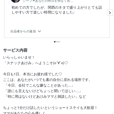
シープ☔️あなたの明日を明るく照らす☀️
初めての方でしたが、関西のネタで盛り上がりとても話
しやすい方で楽しい時間になりました♩
出品者からの返信
サービス内容
いらっしゃいませ！

「スナックあけみ」へようこそ(о´∀`о)♡

今日も1日、本当にお疲れ様でした♡

ここは、あなたがいつでも素の自分に戻れる場所です。

 「今日、会社でこんな嫌なことがあった...」

 「誰にも言えないけどちょっと聞いてほしい…」

 「特に用はないけどあけみママと雑談したい」など

ちょっと1分だけ話したいというショートステイも大歓迎！

ママがあなたの心を優しく
