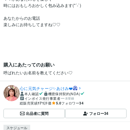
時にはおもしろおかしく包み込みます(*´-`)

あなたからのお電話

楽しみにお待ちしてますね♡♡

購入にあたってのお願い
呼ばれたいお名前を教えてください♡
心に元気チャージ✨あけみ❤️
本人確認
機密保持契約(NDA)
インボイス発行事業者
未登録
総販売実績
171
評価
5.0
フォロワー
34
出品者に質問
フォロー
34
スケジュール