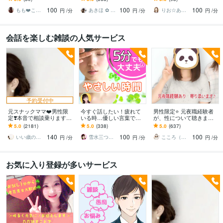
悩み相談まで何でもお話
時のいい気分のまま⭐︎お話
痴・雑談＊今すぐ話して
100
100
100
❤️1分OK❤️
しましょう
みませんか?
もも❤️こころの休憩所
あきほ ✿ 元気を届ける関西女子✨
りお☆あなたの背中そっと押します
円
/分
円
/分
円
/分
会話を楽しむ雑談の人気サービス
予約受付中
元スナックママ❤️男性限
今すぐ話したい！疲れて
男性限定⭐️ 元夜職経験者
定❣️本音で相談乗ります
いる時…優しい言葉で話
が、性について聴きます
私に頼ってみませんか❤️
します 何でもどうぞ✨愚
性のお悩みや好きな趣
5.0
(2181)
5.0
(338)
5.0
(637)
味方になります。
痴/恋愛♡/雑談/寂しい/モ
味…安心して打ち明けて
140
100
100
ヤモヤ/楽しい♪
ねʕ•ᴥ•ʔ
いい歳のエリー♡
雪水三つ葉☘️あったかコミュニケーション
こころ（＾_＾）
円
/分
円
/分
円
/分
お気に入り登録が多いサービス