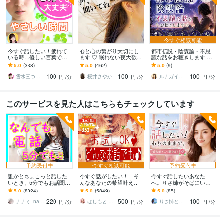
今すぐ相談可能
今すぐ話したい！疲れて
心と心の繋がり大切にし
都市伝説・陰謀論・不思
いる時…優しい言葉で話
ます ♡ 眠れない夜大歓迎
議な話をお聴きします ☘️
します 何でもどうぞ✨愚
♡私もなかなか寝れない
周りに話しづらい話題も
5.0
(338)
5.0
(462)
5.0
(9)
痴/恋愛♡/雑談/寂しい/モ
人なの
気軽にどうぞ☘️
100
100
100
ヤモヤ/楽しい♪
雪水三つ葉☘️あったかコミュニケーション
桜井さやか
ルナガイド✦ 結月 Yuzuki
円
/分
円
/分
円
/分
このサービスを見た人はこちらもチェックしています
予約受付中
今すぐ相談可能
予約受付中
誰かとちょこっと話した
今すぐ話がしたい！ そ
今すぐ話したいあなた
いとき、5分でもお話聞き
んなあなたの希望叶えま
へ。りさ姉がそばにいま
ます 疲れた～、でもカウ
す 今日あったことから深
す 1人じゃない。どんな感
5.0
(8024)
5.0
(5849)
5.0
(85)
ンセリングじゃない、な
刻な悩みまで☆何でも打
情も否定しない✨低音ボイ
220
500
100
んとなく雑談聞いて～
ち明けてください。
スでゆったり
ナナミ_nanami
はしもと ゆっこ♡救急こころの相談室
りさ姉と話すこころ整え時間
円
/分
円
/分
円
/分