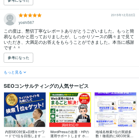
参考になった
2015年12月22日
yoshi567
この度は、懇切丁寧なレポートありがとうございました。もっと簡
易なものかと思っておりましたが、しっかりソースの隅々まで見て
いただき、大満足のお答えをもらうことができました。本当に感謝
です＾＾
参考になった
もっと見る
SEOコンサルティングの人気サービス
満枠対応中
内部SEO対策※目標キーワ
WordPressの改善・HPの
地域名検索1位の実績多
ードで1位を目指します P
運用サポートします ホー
数！徹底的にSEO対策し