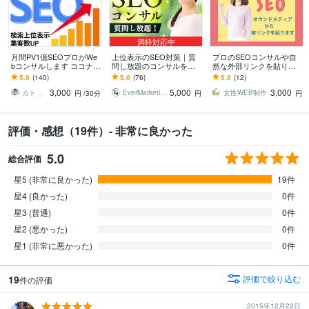
満枠対応中
月間PV1億SEOプロがWe
上位表示のSEO対策｜質
プロのSEOコンサルや自
bコンサルします ココナラ
問し放題のコンサルをし
然な外部リンクを貼りま
SEOランキング【1位】中
ます SEOの悩みを何でも
す Googleから好まれるオ
5.0
(140)
5.0
(76)
5.0
(12)
小企業向けSEOコンサル
相談！プロが解決しま
ウンドメディアからの自
3,000
5,000
3,000
す！
然なリンク
カトさん SEO・AI対策専門家
EverMarketing
女性WEB制作
円
/30分
円
円
評価・感想（19件）- 非常に良かった
5.0
総合評価
星5 (非常に良かった)
19件
星4 (良かった)
0件
星3 (普通)
0件
星2 (悪かった)
0件
星1 (非常に悪かった)
0件
19
評価で絞り込む
件の評価
2015年12月22日