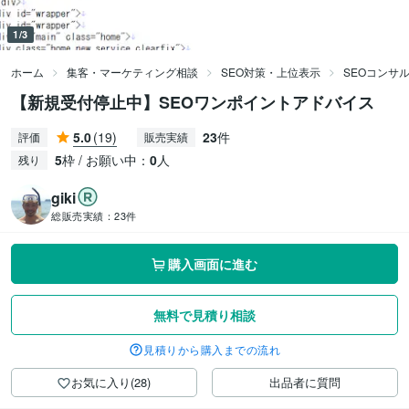
1/3
ホーム
集客・マーケティング相談
SEO対策・上位表示
SEOコンサ
【新規受付停止中】SEOワンポイントアドバイス
5.0
(19)
23
件
評価
販売実績
5
枠 / お願い中：
0
人
残り
giki
総販売実績：
23件
購入画面に進む
無料で見積り相談
見積りから購入までの流れ
お気に入り(28)
出品者に質問