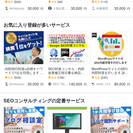
RO認定・評価4.9｜ライ
ムページのコンサル・SE
ます 高評価継続中！ご購
5.0
(506)
4.9
(39)
5.0
(115)
バル分析で上位表示の改
O対策・分析まで1ヶ月サ
入前のSEO診断ご利用下
30,000
35,000
35,000
善策を提案
ポート
さい！
kenkazuyu
上場企業の総務部長（Web担当部長兼務）
伊藤優里＠SEOに強いWEBサイト制作
円
円
円
お気に入り登録が多いサービス
内部SEO対策※目標キーワ
SEO対策コンサル・内部
WordPressサイトのSEO
ードで1位を目指します P
改善修正指示書を納品し
内部対策を行います 診断
RO認定・評価4.9｜ライ
ます ココナラ認定!「プラ
だけでなく実作業込！順
5.0
(506)
5.0
(139)
4.9
(240)
バル分析で上位表示の改
チナランク」の検索エン
位・アクセスアップに繋
30,000
140,000
80,000
善策を提案
ジン最適化サービス
げる施策です
kenkazuyu
SEO Trick Rater
mmst_012
円
円
円
SEOコンサルティングの定番サービス