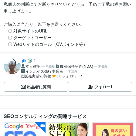
私個人の判断にてお断りさせていただく点、予めご了承の程お願い
申し上げます。

ご購入に当たり、以下をお送りください。

　〇 対象サイトのURL

　〇 ターゲットユーザー

　〇 Webサイトのゴール（CVポイント等）
giki
本人確認
機密保持契約(NDA)
未登録
未登録
インボイス発行事業者
未登録
総販売実績
23
評価
5.0
フォロワー
1
出品者に質問
フォロー
1
SEOコンサルティングの関連サービス