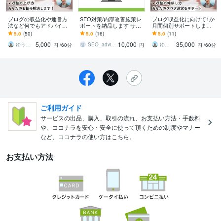
ブログの収益化や運営方
SEO対策/内部改善施策レ
ブログ収益化に向けて1か
法など何でもアドバイス
ポートを納品します サイ
月間個別サポートします
します ブログの質問・ご
トの改善点をわかりやす
キーワード選定、アクセ
5.0
(50)
5.0
(16)
5.0
(11)
相談から的確にアドバイ
いレポート形式で納品
ス集め、収益化の仕方、
5,000
10,000
35,000
スして全て解決します！
戦略をお伝え
ゆうき＠ブログ・SEOコンサルタント
SEO_advisor
ゆうき＠ブログ・SEOコンサルタント
円
/60分
円
円
/60分
ご利用ガイド
サービスの出品、購入、取引の流れ、お支払い方法・手数料
や、ココナラを安心・安全に使って頂くための制度やマナー
など、ココナラの使い方はこちら。
お支払い方法