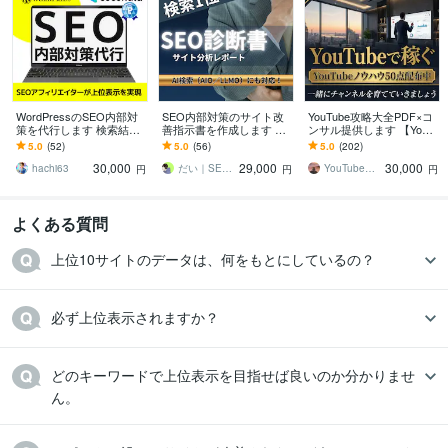
WordPressのSEO内部対
SEO内部対策のサイト改
YouTube攻略大全PDF×コ
策を代行します 検索結果
善指示書を作成します SE
ンサル提供します 【YouT
でホームページの情報を
Oコンサルタントによる検
ube攻略教材】とコンサル
5.0
(52)
5.0
(56)
5.0
(202)
もっと目立たせましょ
索上位を目指すホームペ
であなたのCHを伸ばす！
30,000
29,000
30,000
う！
ージ分析
hachi63
だい｜SEOコンサルタント
YouTubeマーケティング大関
円
円
円
よくある質問
上位10サイトのデータは、何をもとにしているの？
必ず上位表示されますか？
どのキーワードで上位表示を目指せば良いのか分かりませ
ん。