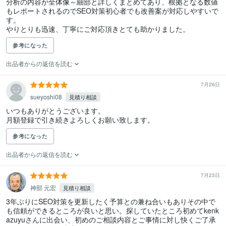
分析の内容が全体像～細部と詳しくまとめてあり、根拠となる数値
もレポートされるのでSEO対策初心者でも改善案が対応しやすいで
す。

やりとりも迅速、丁寧にご対応頂きとても助かりました。
参考になった
出品者からの返信を読む
7月26日
sueyoshi08
見積り相談
いつもありがとうございます。

月額登録で引き続きよろしくお願い致します。
参考になった
出品者からの返信を読む
7月23日
神部 元宏
見積り相談
3年ぶりにSEO対策を更新したく予算との兼ね合いもありその中で
も信頼ができるところが良いと思い。探していたところ初めてkenk
azuyuさんに出会い、初めのご相談内容とご事情に対し快くご了承