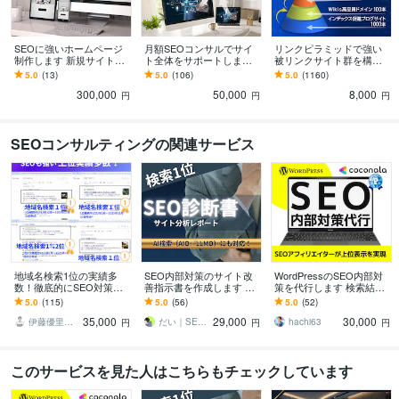
Web制作・HP作成・EC構築
ホームページ制作、リニューアル
ホームページ制作
SEOに強いホームページ
学歴
月額SEOコンサルでサイ
リンクピラミッドで強い
制作します 新規サイトの
ト全体をサポートします
被リンクサイト群を構築
中央大学
1993年3月 ~ 1997年2月
制作やサイトのリニュー
評価5.0｜1か月から試せ
します 評価5.0実績1100件
5.0
(13)
5.0
(106)
5.0
(1160)
アルいたします。
る丁寧なサポート付きで
超｜EDU・GOV20本含む
300,000
50,000
8,000
安心
3層構造
円
円
円
語学力
英語
日常会話レベル
SEOコンサルティングの関連サービス
地域名検索1位の実績多
SEO内部対策のサイト改
WordPressのSEO内部対
数！徹底的にSEO対策し
善指示書を作成します SE
策を代行します 検索結果
ます 高評価継続中！ご購
Oコンサルタントによる検
でホームページの情報を
5.0
(115)
5.0
(56)
5.0
(52)
入前のSEO診断ご利用下
索上位を目指すホームペ
もっと目立たせましょ
35,000
29,000
30,000
さい！
ージ分析
う！
伊藤優里＠SEOに強いWEBサイト制作
だい｜SEOコンサルタント
hachi63
円
円
円
このサービスを見た人はこちらもチェックしています