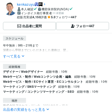
kenkazuyu
本人確認
機密保持契約(NDA)
インボイス発行事業者
未登録
総販売実績
4,150
評価
5.0
フォロワー
447
出品者に質問
フォロー
447
スケジュール
年中無休：9時～21時まで

深夜から早朝までにいただきました連絡は、翌...
すべて見る
経験職種
デザイナー / Webデザイナー
経験年数 : 10年
Webサービス・制作 / Webコンテンツ企画・編集
経験年数 : 10年
Webサービス・制作 / ECサイト運営・ECコンサルタント
経験年数 : 10年
マーケティング / SNSマーケティング
経験年数 : 10年
マーケティング / コンテンツマーケティング・SEO
経験年数 : 10年
職歴
株式会社アクセス・リンク
2021年9月 ~ 現在
出品者の実績をもっと見る