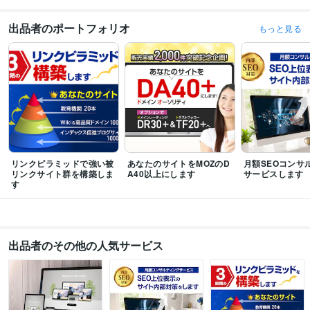
資格・検定
SEO検定1級
取得年 : 2020年
出品者のポートフォリオ
もっと見る
SEO検定2級
取得年 : 2020年
SEO検定3級
取得年 : 2020年
プログラミング言語・フレームワーク
CSS:10年
HTML:10年
ビジネス・クリエイティブツール
STUDIO:10年
Wix:10年
WordPress:9年
ペライチ:10年
JIMDO:10年
Excel:10年
Google サイト:10年
Google スプレッドシート:10年
Google ドキュメント:10年
Word:10年
BASE:10年
EC-CUBE:10年
リンクピラミッドで強い被
あなたのサイトをMOZのD
月額SEOコンサ
Makeshop:10年
Shopify:10年
Welcart:10年
カラーミーショップ:10年
リンクサイト群を構築しま
A40以上にします
サービスします
Google Analytics:15年
Google Search Console:15年
ChatGPT:1年
す
Midjourney:1年
その他ツール
パスカル:6年
全日本SEO協会 SEO VISION:8年
Moz:10年
ahrefs:10年
出品者のその他の人気サービス
Majestic:10年
得意分野
集客・マーケティング相談
SEOコンサルティング
SEOコンサルタント