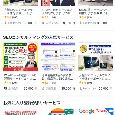
月額SEOコンサルでサイ
しっかり伝わるビジネス
SEOに強いホームページ
ト全体をサポートします
漫画制作します どの層に
制作します 新規サイトの
評価5.0｜1か月から試せ
も好まれる表情豊かな絵
制作やサイトのリニュー
5.0
(106)
5.0
(116)
5.0
(13)
る丁寧なサポート付きで
柄、ビジネスシーンにぴ
アルいたします。
50,000
8,000
300,000
安心
ったり！
kenkazuyu
みやうちななみ
kenkazuyu
円
円
円
SEOコンサルティングの人気サービス
満枠対応中
WordPressの改善・HPの
地域名検索1位の実績多
月額SEOコンサルでサイ
運用サポートします ホー
数！徹底的にSEO対策し
ト全体をサポートします
ムページのコンサル・SE
ます 高評価継続中！ご購
評価5.0｜1か月から試せ
4.9
(39)
5.0
(115)
5.0
(106)
O対策・分析まで1ヶ月サ
入前のSEO診断ご利用下
る丁寧なサポート付きで
35,000
35,000
50,000
ポート
さい！
安心
上場企業の総務部長（Web担当部長兼務）
伊藤優里＠SEOに強いWEBサイト制作
kenkazuyu
円
円
円
お気に入り登録が多いサービス