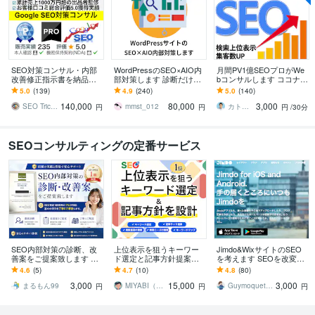
SEO対策コンサル・内部
WordPressのSEO×AIO内
月間PV1億SEOプロがWe
改善修正指示書を納品し
部対策します 診断だけで
bコンサルします ココナラ
ます ココナラ認定!「プラ
なく実作業込！AI検索に
SEOランキング【1位】中
5.0
(139)
4.9
(240)
5.0
(140)
チナランク」の検索エン
も対応した内部施策です
小企業向けSEOコンサル
140,000
80,000
3,000
ジン最適化サービス
SEO Trick Rater
mmst_012
カトさん SEO・AI対策専門家
円
円
円
/30分
SEOコンサルティングの定番サービス
SEO内部対策の診断、改
上位表示を狙うキーワー
Jimdo&WixサイトのSEO
善案をご提案致します SE
ド選定と記事方針提案し
を考えます SEOを改変し
O検定1級取得、基本のSE
ます マーケテイングのプ
て集客率をアップしよ
4.6
(5)
4.7
(10)
4.8
(80)
Oを丁寧にご解説します。
ロが、検索意図から記事
う！
3,000
15,000
3,000
テーマを設計
まるもん99
MIYABI（マーケッター）
Guymoquet Creative
円
円
円