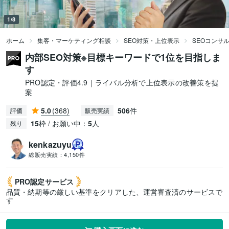
1/8
ホーム
集客・マーケティング相談
SEO対策・上位表示
SEOコンサ
内部SEO対策※目標キーワードで1位を目指しま
す
PRO認定・評価4.9｜ライバル分析で上位表示の改善策を提
案
5.0
(368)
506
件
評価
販売実績
15
枠 / お願い中：
5
人
残り
kenkazuyu
総販売実績：
4,150件
PRO認定
サービス
品質・納期等の厳しい基準をクリアした、運営審査済のサービスで
す