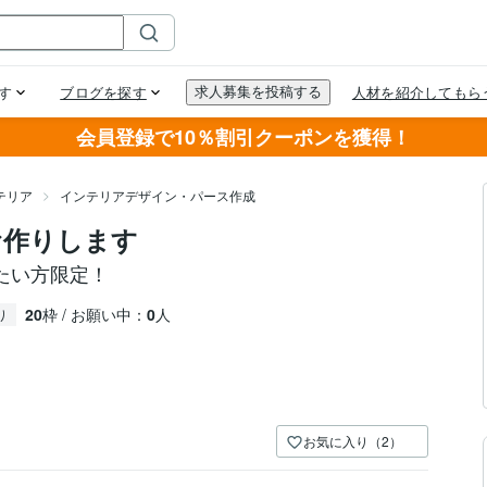
会員登録で10％割引クーポンを獲得！
テリア
インテリアデザイン・パース作成
お作りします
たい方限定！
20
枠 / お願い中：
0
人
り
お気に入り（2）