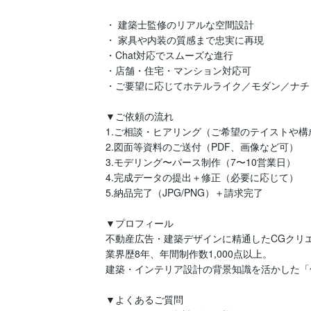
・ 建築士監修のリアルな空間設計

・ 家具や内装の質感まで忠実に再現

・Chat対応でスムーズな進行

・店舗・住宅・マンション対応可

・ご要望に応じてホテルライク／モダン／ナチュ
▼ご依頼の流れ

1.ご相談・ヒアリング（ご希望のテイストや構成
2.図面等資料のご送付（PDF、画像など可）

3.モデリング〜パース制作（7〜10営業日）

4.完成データの提出＋修正（必要に応じて）

5.納品完了（JPG/PNG）＋請求完了

▼プロフィール

不動産広告・建築デザインに精通したCGクリエ
業界歴8年、年間制作数1,000点以上。

建築・インテリア設計の背景知識を活かした「
▼よくあるご質問
