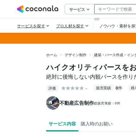
ホーム
デザイン制作
建築・パース作成・イン
ハイクオリティパースを
絶対に後悔しない内観パースを作り
0
件
-
販売実績
残
評価
不動産広告制作
総販売実績：
0件
サービス内容
購入時のお願い