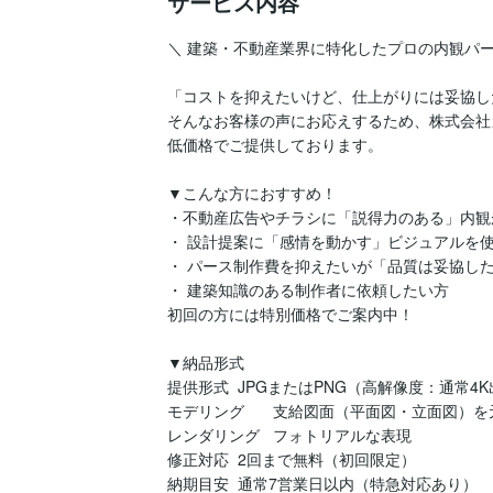
サービス内容
＼ 建築・不動産業界に特化したプロの内観パー
「コストを抑えたいけど、仕上がりには妥協し
そんなお客様の声にお応えするため、株式会社
低価格でご提供しております。

▼こんな方におすすめ！

・不動産広告やチラシに「説得力のある」内観
・ 設計提案に「感情を動かす」ビジュアルを使
・ パース制作費を抑えたいが「品質は妥協した
・ 建築知識のある制作者に依頼したい方

初回の方には特別価格でご案内中！

▼納品形式

提供形式	JPGまたはPNG（高解像度：通常4K出し、12K相当まで対応）

モデリング	支給図面（平面図・立面図）を元に3Dモデリング

レンダリング	フォトリアルな表現

修正対応	2回まで無料（初回限定）

納期目安	通常7営業日以内（特急対応あり）
