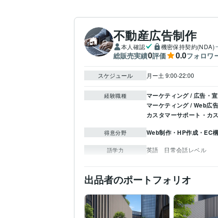
不動産広告制作
本人確認
機密保持契約(NDA)
0
0.0
総販売実績
評価
フォロワ
スケジュール
月ー土 9:00-22:00
マーケティング / 広告・
経験職種
マーケティング / Web広
カスタマーサポート・カス
Web制作・HP作成・EC
得意分野
英語
日常会話レベル
語学力
出品者のポートフォリオ