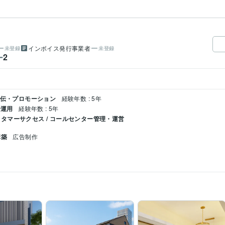
インボイス発行事業者
未登録
未登録
2
ー
宣伝・プロモーション
経験年数 : 5年
告運用
経験年数 : 5年
タマーサクセス / コールセンター管理・運営
構築
広告制作