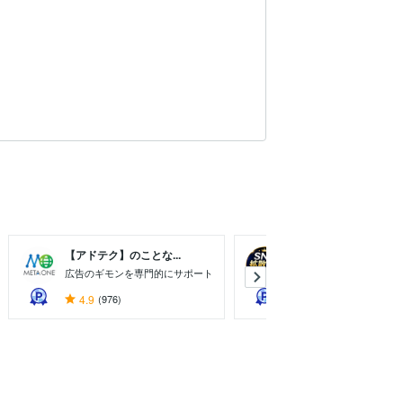
【アドテク】のことな...
SNS拡散プロ【実績...
広告のギモンを専門的にサポート
広告会社経営/WEBマー
4.9
(976)
5.0
(13772)