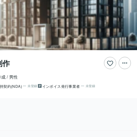
制作
作成
男性
持契約(NDA)
インボイス発行事業者
未登録
未登録