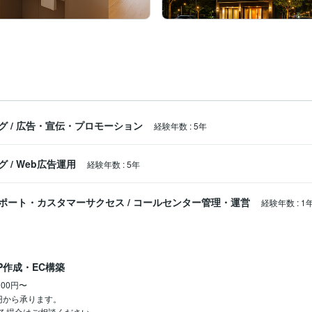
グ
/
広告・宣伝・プロモーション
経験年数
:
5年
グ
/
Web広告運用
経験年数
:
5年
ポート・カスタマーサクセス
/
コールセンター管理・運営
経験年数
:
1
P作成・EC構築
000円〜
0円から承ります。

る場合はご相談ください。
