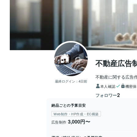
不動産広告
不動産に関する広告
最終ログイン：
4日前
本人確認
機密保
2
フォロワー
納品ごとの予算目安
Web制作・HP作成・EC構築
3,000円〜
広告制作