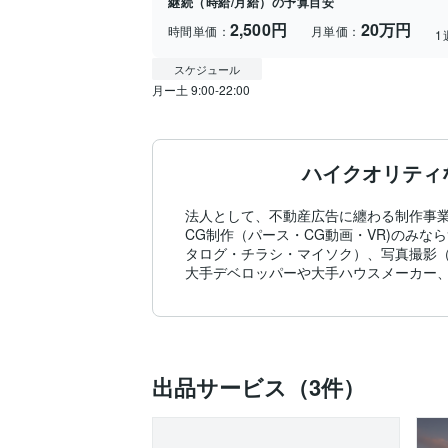
継続（時給/月給）の予算目安
2,500円
20万円
時間単価：
月単価：
1
スケジュール
月ー土 9:00-22:00
ハイクオリティ
法人として、不動産広告に纏わる制作事業
CG制作（パース・CG動画・VR)のみ
タログ・チラシ・マイソク）、写真撮影（
大手デベロッパーや大手ハウスメーカー
出品サービス（3件）