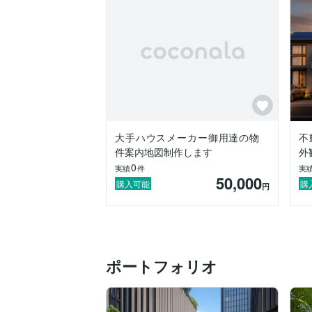
大手ハウスメーカー御用達の物
不
件案内地図制作します
外
0
実績
件
実
50,000
購入可能
購
円
ポートフォリオ