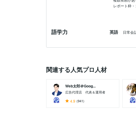
レポート枠・
語学力
英語
日常会
関連する人気プロ人材
Web太郎＠Goog...
広告代理店 代表＆運用者
4.9
(941)