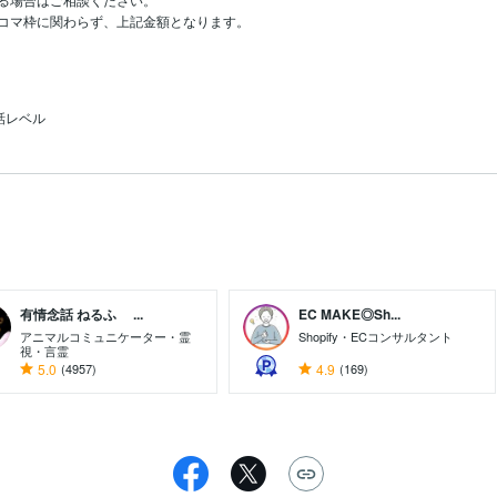
コマ枠に関わらず、上記金額となります。
話レベル
有情念話 ねるふ ...
EC MAKE◎Sh...
アニマルコミュニケーター・霊
Shopify・ECコンサルタント
視・言霊
5.0
(4957)
4.9
(169)