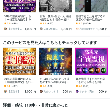
30年の霊視経験による
宿命、使命~生まれた目的
霊視であなたを見守る守
【本格霊能力鑑定】を行
~鑑定します 宿命を受け入
護霊や天使の似顔絵を描
います 霊感・霊力・スピ
れ、乗り越えることで、
きます あなたの守護霊or
5.0
(488)
4.9
(657)
5.0
(1405)
リチュアル能力の覚醒度
輝かしい人生が待ってい
天使orガーディアンの似
1,000
1,000
1,000
と霊的体質を本格鑑定
ます
顔絵とメッセージ！
【霊能者】天晴
Gab AngelLily
占術師gumi☆
円
円
円
このサービスを見た人はこちらもチェックしています
30年の霊視経験による
あらゆる悩みに対して理
高次元霊視｜あなたの願
【本格霊事鑑定】を行い
想の未来への解決策を授
いを叶える答えをお伝え
ます 霊現象・家相・家
けます 人生が上手くいか
します 恋愛・仕事・金
5.0
(417)
5.0
(986)
5.0
(445)
系・先祖・土地・人間関
ないと悩んでいる人に未
運・人間関係など｜あな
3,000
500
500
係・悪縁・因縁・厄払い
来を好転させる魂の導き
たを願望成就へ導く霊視
【霊能者】天晴
九条いつき【高次元宇宙霊視師】
サクヤ｜高次元スピリット
円
円
円
評価・感想（18件）- 非常に良かった