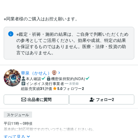
※同業者様のご購入はお控え願います。 
※鑑定・祈祷・施術の結果は、ご自身で判断いただくため
の参考としてご活用ください。効果や成就、特定の結果
を保証するものではありません。医療・法律・投資の助
言ではありません。
華泉（かせん）
本人確認
機密保持契約(NDA)
インボイス発行事業者
未登録
総販売実績
31
評価
5.0
フォロワー
2
出品者に質問
フォロー
2
スケジュール
平日11時～0時頃

基本的に対応可能ですのでいつでもご連絡くださいね。
すべて見る