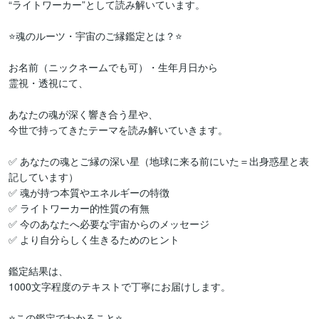
“ライトワーカー”として読み解いています。

⭐魂のルーツ・宇宙のご縁鑑定とは？⭐

お名前（ニックネームでも可）・生年月日から

霊視・透視にて、

あなたの魂が深く響き合う星や、

今世で持ってきたテーマを読み解いていきます。

✅ あなたの魂とご縁の深い星（地球に来る前にいた＝出身惑星と表
記しています）

✅ 魂が持つ本質やエネルギーの特徴

✅ ライトワーカー的性質の有無

✅ 今のあなたへ必要な宇宙からのメッセージ

✅ より自分らしく生きるためのヒント

鑑定結果は、

1000文字程度のテキストで丁寧にお届けします。

⭐この鑑定でわかること⭐
