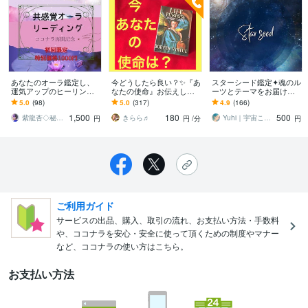
あなたのオーラ鑑定し、
今どうしたら良い？✨『あ
スターシード鑑定✦魂のル
運気アップのヒーリング
なたの使命』お伝えしま
ーツとテーマをお届けし
します オーラの色をみて
す 人生・仕事・恋愛・家
ます あなたの魂はどの星
5.0
(98)
5.0
(317)
4.9
(166)
特徴才能開運ポイントを
庭✨使命リーディング❣️
の記憶を持っている？出
1,500
180
500
お伝えします。
生星と高次メッセージ
紫龍杏◇秘伝の縁結び祈祷師
きらら♬
Yuhi｜宇宙ことば案内人
円
円
/分
円
ご利用ガイド
サービスの出品、購入、取引の流れ、お支払い方法・手数料
や、ココナラを安心・安全に使って頂くための制度やマナー
など、ココナラの使い方はこちら。
お支払い方法