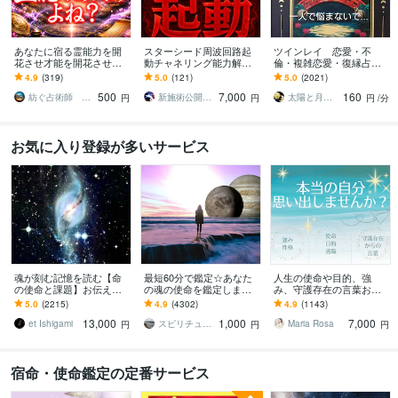
あなたに宿る霊能力を開
スターシード周波回路起
ツインレイ 恋愛・不
花させ才能を開花させま
動チャネリング能力解放
倫・複雑恋愛・復縁占い
す 霊感・霊力の覚醒|未来
します 光而＋神核のエネ
ます ツインレイ☯️気にな
4.9
(319)
5.0
(121)
5.0
(2021)
を切り開き、運命を幸福
ルギーラインを整えESP
る方！是非、占います✨
500
7,000
160
にする至高の鑑定
能力最大化を導きます
紡ぐ占術師 宗馬【観音千里眼×呪術】
新施術公開→≪相手意識強制変化≫◆星桜龍
太陽と月の光
円
円
円
/分
お気に入り登録が多いサービス
魂が刻む記憶を読む【命
最短60分で鑑定☆あなた
人生の使命や目的、強
の使命と課題】お伝えし
の魂の使命を鑑定します
み、守護存在の言葉お伝
ます 魂に秘められた人生
今世の使命を知って、楽
えします 自分らしさを思
5.0
(2215)
4.9
(4302)
4.9
(1143)
の願いを思い出し、真実
しく幸せに成功する
い出し、より輝いて生き
13,000
1,000
7,000
の〈自分〉を生きる
ていきませんか？
et Ishigami
スピリチュアルカウンセラー沙耶美
Maria Rosa
円
円
円
宿命・使命鑑定の定番サービス