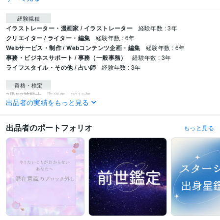
経験職種
イラストレーター・漫画家 / イラストレーター
経験年数 : 3年
クリエイター / ライター・編集
経験年数 : 6年
Webサービス・制作 / Webコンテンツ企画・編集
経験年数 : 6年
事務・ビジネスサポート / 事務（一般事務）
経験年数 : 3年
ライフスタイル・その他 / 占い師
経験年数 : 3年
資格・検定
2級FP技能士
取得年 : 2019年
出品者の実績をもっと見る
小学校教諭免許
取得年 : 2017年
世界遺産検定1級
取得年 : 2023年
世界遺産検定2級
取得年 : 2023年
出品者のポートフォリオ
もっと見る
3級FP技能士
取得年 : 2019年
プログラミング言語・フレームワーク
CSS:3年
ビジネス・クリエイティブツール
WordPress:6年
弥生会計:5年
Canva:4年
CLIP STUDIO PAINT:3年
得意分野
占い
霊視透視リーディングによる前世鑑定
スターシード☆出身星鑑定