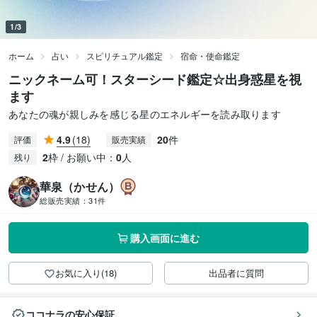
1/3
ホーム
占い
スピリチュアル鑑定
宿命・使命鑑定
ニックネーム可！スターシード鑑定☆出身惑星を視
ます
あなたの魂が親しみを感じる星のエネルギーを読み取ります
4.9
(18)
20
件
評価
販売実績
2
枠 / お願い中：
0
人
残り
華泉（かせん）
総販売実績：
31件
購入画面に進む
お気に入り(18)
出品者に質問
ココナラの安心保証