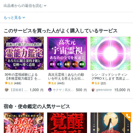
出品者からの返信を読む
もっと見る
このサービスを買った人がよく購入しているサービス
30年の霊視経験による
高次元霊視｜あなたの願
シン・ゴッドシッティン
【本格霊能力鑑定】を行
いを叶える答えをお伝え
グPROＸします 気前よ
います 霊感・霊力・スピ
します 恋愛・仕事・金
く！リピーター専用。 4ヶ
5.0
(488)
5.0
(445)
5.0
(22)
リチュアル能力の覚醒度
運・人間関係など｜あな
月分の全日詳細付き。
1,000
500
15,000
と霊的体質を本格鑑定
たを願望成就へ導く霊視
【霊能者】天晴
サクヤ｜高次元スピリット
greenstone
円
円
円
宿命・使命鑑定の人気サービス