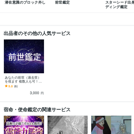
潜在意識のブロック外し
前世鑑定
スターシード出
エーテルコードカット・やり方伝授
ディング鑑定
悩み相談・カウンセリング
現実創造 引き寄せの法則 潜在意識 
ツインレ
イ・ソウルメイトと出会う
語学力
出品者のその他の人気サービス
英語
日常会話レベル
中国語
日常会話レベル
あなたの前世（過去世）
を視ます 複数人も可！お
写真から前世をリーディ
5.0
(6)
ングします
3,000
円
宿命・使命鑑定の関連サービス