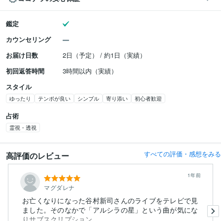
鑑定
カウンセリング
お届け日数
2日（予定） / 約1日（実績）
初回返答時間
3時間以内（実績）
スタイル
ゆったり
テンポが良い
シンプル
寄り添い
初心者歓迎
占術
霊視・透視
すべての評価・感想をみる
高評価のレビュー
1年前
マグダレナ
お亡くなりになった谷村新司さんのライブをテレビで見
ました。そのなかで「アルシラの星」という曲が気にな
りサブスクリプション...