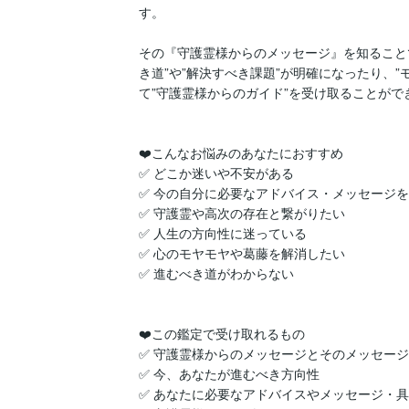
す。

その『守護霊様からのメッセージ』を知ること
き道”や”解決すべき課題”が明確になったり、”
て”守護霊様からのガイド”を受け取ることができ
❤️こんなお悩みのあなたにおすすめ

✅ どこか迷いや不安がある

✅ 今の自分に必要なアドバイス・メッセージを
✅ 守護霊や高次の存在と繋がりたい

✅ 人生の方向性に迷っている

✅ 心のモヤモヤや葛藤を解消したい

✅ 進むべき道がわからない

❤️この鑑定で受け取れるもの

✅ 守護霊様からのメッセージとそのメッセージ
✅ 今、あなたが進むべき方向性

✅ あなたに必要なアドバイスやメッセージ・具