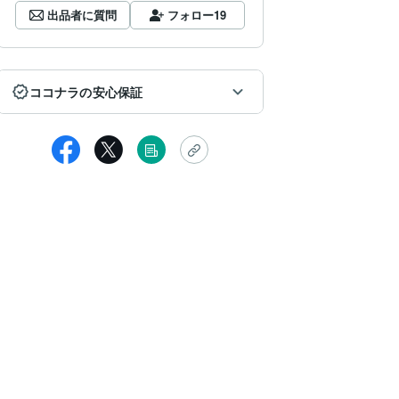
出品者に質問
フォロー
19
ココナラの安心保証
門田ひとみ
護霊さまが知りたくて鑑定お願いしました。サクサク見ていただき、
とうございました。