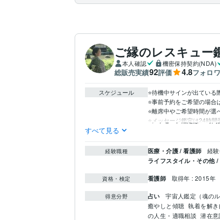
ご縁のレスキュー
本人確認
機密保持契約(NDA)
92
4.8
総販売実績
評価
フォロ
スケジュール
⭐️待機中サインが出ている
⭐️事前予約をご希望の場合
⭐️離席中やご希望時間が
⭐️メッセージ鑑定は24時
すべて見る
医療・介護 / 看護師
経験
経験職種
ライフスタイル・その他 
看護師
取得年 : 2015年
資格・検定
占い
宇宙人鑑定（魂の
得意分野
癒やしと傾聴
執着を解き
の人生・適職相談
潜在意