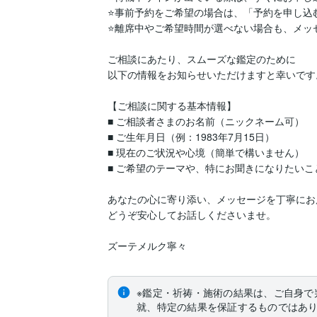
⭐️事前予約をご希望の場合は、「予約を申し込む
⭐️離席中やご希望時間が選べない場合も、メッ
ご相談にあたり、スムーズな鑑定のために  

以下の情報をお知らせいただけますと幸いです。
【ご相談に関する基本情報】

■ ご相談者さまのお名前（ニックネーム可）

■ ご生年月日（例：1983年7月15日）

■ 現在のご状況や心境（簡単で構いません）

■ ご希望のテーマや、特にお聞きになりたいこと
あなたの心に寄り添い、メッセージを丁寧にお
どうぞ安心してお話しくださいませ。

ズーテメルク寧々
※鑑定・祈祷・施術の結果は、ご自身で
就、特定の結果を保証するものではあ