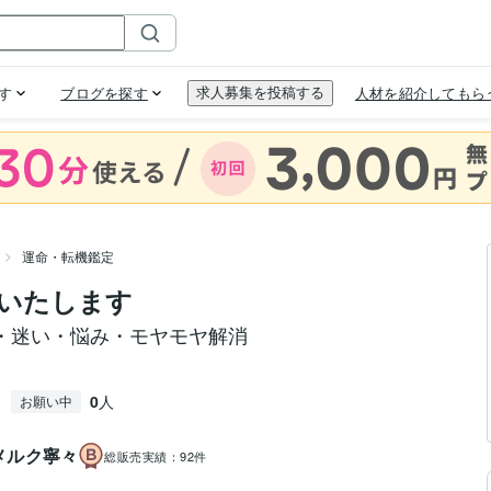
運命・転機鑑定
いたします
・迷い・悩み・モヤモヤ解消
0
人
お願い中
メルク寧々
総販売実績：
92件