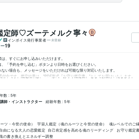
鑑定師♡ズーテメルク寧々
インボイス発行事業者
未登録
19
ワー
際は、すぐにお申し込みいただけます。  

は、「予約を申し込む」ボタンより日時をお選びください。  

選べない場合も、メッセージをいただければ可能な限り対応いたします。

間受付中です。鑑定結果は、"PDF形式『お守り鑑定書』"としてお届けいたします。
年数 : 5年
/ 講師・インストラクター
経験年数 : 5年
ルーツ・今世の使命）
宇宙人鑑定（魂のルーツと今世の使命）
魂レベルでのご
自由になる大人の恋愛鑑定
自己肯定感を高める魂のリーディング
 お守り鑑定
識の書き換えとエネルギー調整