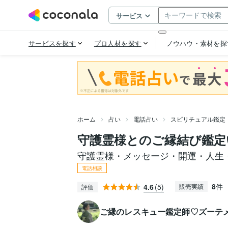
ホーム
占い
電話占い
スピリチュアル鑑定
守護霊様とのご縁結び鑑定
守護霊様・メッセージ・開運・人生
電話相談
8
件
4.6
(5)
販売実績
評価
ご縁のレスキュー鑑定師♡ズーテ